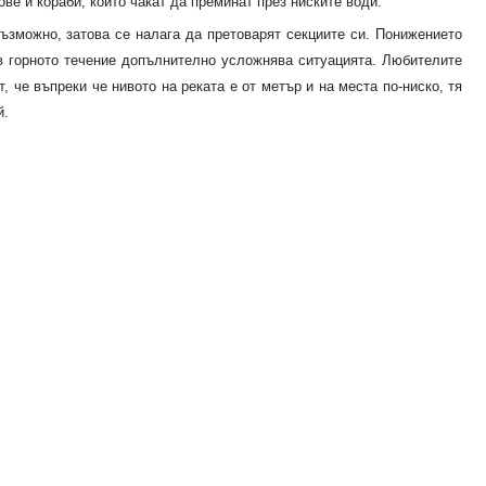
ве и кораби, които чакат да преминат през ниските води.
възможно, затова се налага да претоварят секциите си. Понижението
в горното течение допълнително усложнява ситуацията. Любителите
, че въпреки че нивото на реката е от метър и на места по-ниско, тя
й.