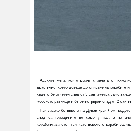
Адските жеги, които морят страната от някол
драстично, което доведе до спиране на корабите и
където бе отчетен спад от 5 сантиметра само за ед
морското равнище и бе регистриран спад от 2 санти
Най-високо бе нивото на Дунав край Лом, където
спад са горещините не само у нас, а по цяло
корабоплаването, тъй като повечето кораби засяд