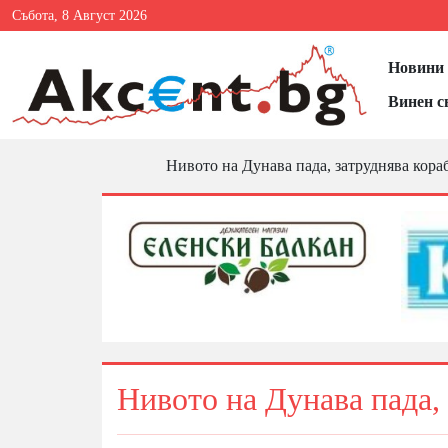
Събота, 8 Август 2026
Новини 
Винен с
Нивото на Дунава пада, затруднява кора
Нивото на Дунава пада,