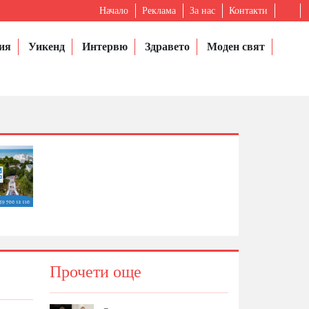
Начало
Реклама
За нас
Контакти
ия
Уикенд
Интервю
Здравето
Моден свят
Прочети още