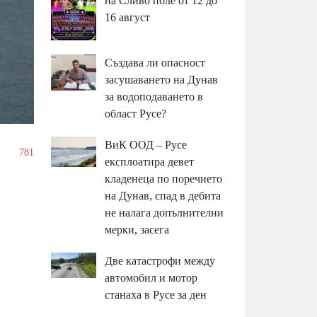
на Сливо поле от 12 до
16 август
Създава ли опасност
засушаването на Дунав
за водоподаването в
област Русе?
ВиК ООД – Русе
/
781
експлоатира девет
кладенеца по поречието
на Дунав, спад в дебита
не налага допълнителни
мерки, засега
Две катастрофи между
автомобил и мотор
станаха в Русе за ден