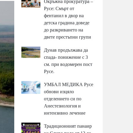
Окръжна прокуратура –
Русе: Смърт от
фентанил в двор на
детска градина доведе
до разкриването на
двете престъпни групи
Дунав продължава да
спада- понижение с 3
см. при водомерен пост
Русе.
УМБАЛ МЕДИКА Русе
обнови изцяло
отделението си по
Анестезиология и
интензивно лечение
Традиционният панаир