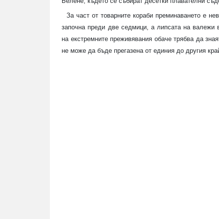
Белене, където се събират десетки плавателни съдо
За част от товарните кораби преминаването е не
започна преди две седмици, а липсата на валежи 
на екстремните преживявания обаче трябва да знаят
не може да бъде прегазена от единия до другия кра