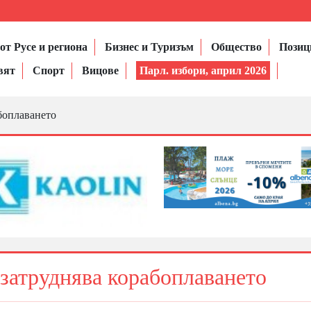
от Русе и региона
Бизнес и Туризъм
Общество
Позиц
вят
Спорт
Вицове
Парл. избори, април 2026
боплаването
 затруднява корабоплаването