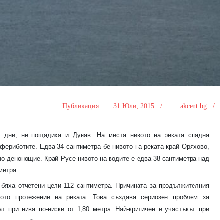
Публикация
31 Юли, 2015 /
akcent.bg 
ко дни, не пощадиха и Дунав. На места нивото на реката спадна
 фериботите. Едва 34 сантиметра бе нивото на реката край Оряхово,
но денонощие. Край Русе нивото на водите е едва 38 сантиметра над
метра.
 бяха отчетени цели 112 сантиметра. Причината за продължителния
то протежение на реката. Това създава сериозен проблем за
ат при нива по-ниски от 1,80 метра. Най-критичен е участъкът при