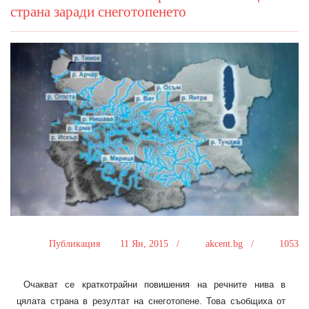
страна заради снеготопенето
Публикация
11 Ян, 2015 /
akcent.bg /
1053
Очакват се краткотрайни повишения на речните нива в
цялата страна в резултат на снеготопене. Това съобщиха от