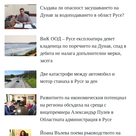
Създава ли опасност засушаването на
Дунав за водоподаването в област Русе?
ВиК ООД – Русе експлоатира девет
кладенеца по поречието на Дунав, спад в
дебита не налага допълнителни мерки,
засега
Две катастрофи между автомобил и
мотор станаха в Русе за ден
Развитието на икономическия потенциал
на региона обсъдиха на среща с
вицепремиера Александър Пулев в
Областната администрация в Русе
Йоана Вълева поема ръководството на