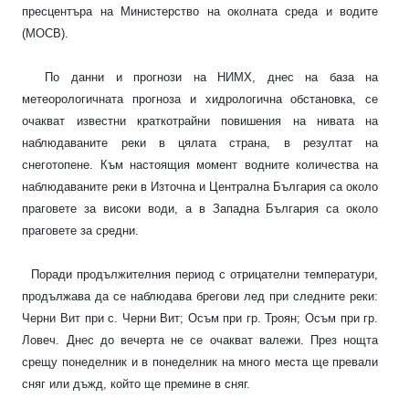
пресцентъра на Министерство на околната среда и водите
(МОСВ).
По данни и прогнози на НИМХ, днес на база на
метеорологичната прогноза и хидрологична обстановка, се
очакват известни краткотрайни повишения на нивата на
наблюдаваните реки в цялата страна, в резултат на
снеготопене. Към настоящия момент водните количества на
наблюдаваните реки в Източна и Централна България са около
праговете за високи води, а в Западна България са около
праговете за средни.
Поради продължителния период с отрицателни температури,
продължава да се наблюдава брегови лед при следните реки:
Черни Вит при с. Черни Вит; Осъм при гр. Троян; Осъм при гр.
Ловеч. Днес до вечерта не се очакват валежи. През нощта
срещу понеделник и в понеделник на много места ще превали
сняг или дъжд, който ще премине в сняг.