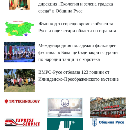
дирекция „Екология и зелена градска
среда“ в Община Русе
Жълт код за горещо време е обявен за
Русе и още четири области на страната
Международният младежки фолклорен
фестивал в Бяла ще бъде закрит с уроци
по народни танци и с хоротека
ВМРО-Русе отбеляза 123 години от
Илинденско-Преображенското въстание