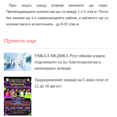
През нощта срещу вторник валежите ще спрат.
Преобладаващите количества ще са между 1 и 5 л/кв.м. Почти
без валежи ще е в северозападните райони, а най-много ще са
количествата в югоизточните - до 8-10 л/кв.м.
Прочети още
УМБАЛ МЕДИКА Русе обнови изцяло
отделението си по Анестезиология и
интензивно лечение
Традиционният панаир на Сливо поле от
12 до 16 август