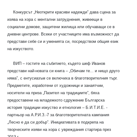
Конкурсът „Неоткрити красиви надежди” дава сцена за
изява на хора с ментални затруднения, живеещи в
социални домове, защитени жилища или обучаващи се в
дневни центрове. Всеки от участниците има възможност да
представи себе си и уменията си, посредством общия език
на изкуството.
ВИП – гостите на събитието, където шеф Иванов
представи най-новата си книга – „Обичам те... и нищо друго
няма”, с ентусиазъм се включиха в благотворителния търг.
Предметите, изработени от художници и занаятчии,
носители на приза „Пазител на традициите”, бяха
предоставени на младежкото сдружение Българска
история традиции изкуство и етнология – Б.И.Т.И.Е. -
партньор на А.Р.И.З.-7 за благотворителната кампания
„Лесно е да си добър”. Инициативата в подкрепа на
творческите изяви на хора с увреждания стартира през
2013 г.