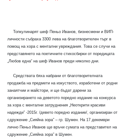
Топкулинарят шеф Пеньо Иванов, бизнесмени и ВИП-
личности събраха 3300 лева на благотворителен търг в
помощ на хора с ментални увреждания. Това се случи на
представянето на поетичните стихосбирки от поредицата
„Любов една“ на шеф Иванов преди няколко дни.
Средствата бяха набрани от благотворителната
продажба на предмети на изкуството, изработени от родни
занаятчии и майстори, и ще бъдат дарени за
организирането на деветото поредно издание на конкурса
за хора с ментални затруднения „Неоткрити красиви
надежди” -2015г. /девето поредно издание/, организиран от
сдружение „Сияйна зора” – гр. Шумен. На 17 декември
лично Пеньо Иванов ще връчи сумата на представител на
сдружение „Сияйна зора” в Шумен.