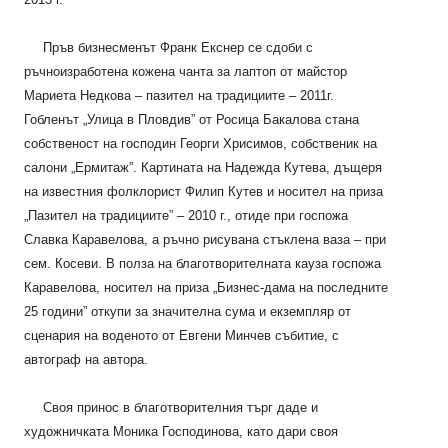
Пръв бизнесменът Франк Екснер се сдоби с
ръчноизработена кожена чанта за лаптоп от майстор
Мариета Недкова – пазител на традициите – 2011г.
Гобленът „Улица в Пловдив” от Росица Бакалова стана
собственост на господин Георги Хрисимов, собственик на
салони „Ермитаж”. Картината на Надежда Кутева, дъщеря
на известния фолклорист Филип Кутев и носител на приза
„Пазител на традициите” – 2010 г., отиде при госпожа
Славка Каравелова, а ръчно рисувана стъклена ваза – при
сем. Косеви. В полза на благотворителната кауза госпожа
Каравелова, носител на приза „Бизнес-дама на последните
25 години” откупи за значителна сума и екземпляр от
сценария на воденото от Евгени Минчев събитие, с
автограф на автора.
Своя принос в благотворителния търг даде и
художничката Моника Господинова, като дари своя