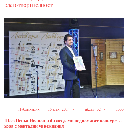
благотворителност
Публикация
16 Дек, 2014 /
akcent.bg /
1533
Шеф Пеньо Иванов и бизнесдами подпомагат конкурс за
хора с ментални увреждания