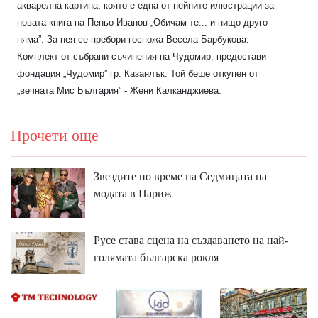
акварелна картина, която е една от нейните илюстрации за
новата книга на Пеньо Иванов „Обичам те... и нищо друго
няма”. За нея се пребори госпожа Весела Барбукова.
Комплект от събрани съчинения на Чудомир, предостави
фондация „Чудомир” гр. Казанлък. Той беше откупен от
„вечната Мис България” - Жени Калканджиева.
Прочети още
Звездите по време на Седмицата на
модата в Париж
Русе става сцена на създаването на най-
голямата българска рокля