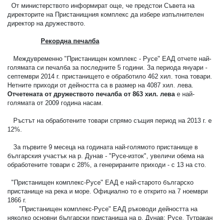
От министерството информират още, че предстои Съвета на
директорите на Пристанищния комплекс да избере изпълнителен
директор на дружеството.
Рекордна печалба
Междувременно "Пристанищен комплекс - Русе" ЕАД отчете най-
голямата си печалба за последните 5 години. За периода януари -
септември 2014 г. пристанището е обработило 462 хил. тона товари.
Нетните приходи от дейността са в размер на 4087 хил. лева.
Отчетената от дружеството печалба от 863 хил. лева
е най-
голямата от 2009 година насам.
Ръстът на обработените товари спрямо същия период на 2013 г. е
12%.
За първите 9 месеца на годината най-голямото пристанище в
българския участък на р. Дунав - "Русе-изток", увеличи обема на
обработените товари с 28%, а генерираните приходи - с 13 на сто.
"Пристанищен комплекс-Русе" ЕАД е най-старото българско
пристанище на река и море. Официално то е открито на 7 ноември
1866 г.
"Пристанищен комплекс-Русе" ЕАД ръководи дейността на
няколко основни български пристанища на р. Дунав: Русе, Тутракан