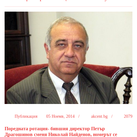
Публикация
05 Ноемв, 2014 /
akcent.bg /
2079
Поредната ротация- бившия директор Петър
Драгошинов сменя Николай Найденов, номерът се