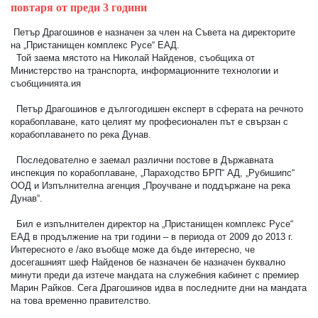
повтаря от преди 3 години
Петър Драгошинов е назначен за член на Съвета на директорите
на „Пристанищен комплекс Русе“ ЕАД.
Той заема мястото на Николай Найденов, съобщиха от
Министерство на транспорта, информационните технологии и
съобщинията.ия
Петър Драгошинов е дългогодишен експерт в сферата на речното
корабоплаване, като целият му професионален път е свързан с
корабоплаването по река Дунав.
Последователно е заемал различни постове в Държавната
инспекция по корабоплаване, „Параходство БРП“ АД, „Рубишипс“
ООД и Изпълнителна агенция „Проучване и поддържане на река
Дунав“.
Бил е изпълнителен директор на „Пристанищен комплекс Русе“
ЕАД в продължение на три години – в периода от 2009 до 2013 г.
Интересното е /ако въобще може да бъде интересно, че
досегашният шеф Найденов бе назначен бе назначен буквално
минути преди да изтече мандата на служебния кабинет с премиер
Марин Райков. Сега Драгошинов идва в последните дни на мандата
на това временно правителство.