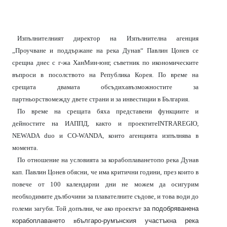
Изпълнителният директор на Изпълнителна агенция
„Проучване и поддържане на река Дунав“ Павлин Цонев се
срещна днес с г-жа ХанМин-юнг, съветник по икономическите
въпроси в посолството на Република Корея. По време на
срещата двамата обсъдихавъзможностите за
партньорствомежду двете страни и за инвестиции в България.
По време на срещата бяха представени функциите и
дейностите на ИАППД, както и проектите
INTRAREGIO
,
NEWADA
duo
и
CO
-
WANDA
,
които агенцията изпълнява в
момента.
По отношение на условията за корабоплаванетопо река Дунав
кап. Павлин Цонев обясни, че има критични години, през които в
повече от 100 календарни дни не можем да осигурим
необходимите дълбочини за плавателните съдове, и това води до
големи загуби. Той допълни, че ако проектът
за подобряванена
корабоплаването
в
българ
o
-
румънския участъкна река