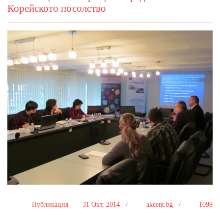
Корейското посолство
Публикация
31 Окт, 2014 /
akcent.bg /
1099