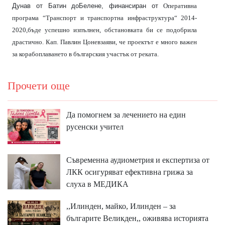
Дунав от Батин доБелене
,
финансиран от
Оперативна
програма
“
T
ранспорт и транспортна инфраструктура“ 2014-
2020,бъде успешно изпълнен, обстановката би се подобрила
драстично. Кап. Павлин Цоневзаяви, че проектът е много важен
за корабоплаването в българския участък от реката.
Прочети още
Да помогнем за лечението на един
русенски учител
Съвременна аудиометрия и експертиза от
ЛКК осигуряват ефективна грижа за
слуха в МЕДИКА
,,Илинден, майко, Илинден – за
българите Великден,, оживява историята