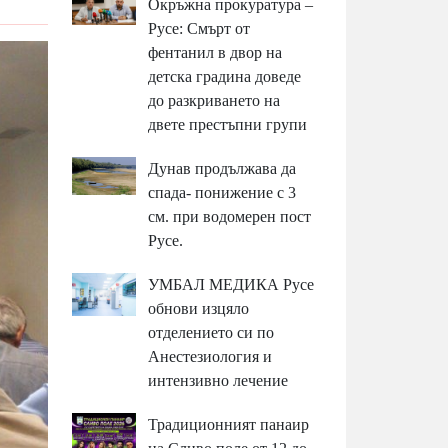
Окръжна прокуратура –
Русе: Смърт от
фентанил в двор на
детска градина доведе
до разкриването на
двете престъпни групи
Дунав продължава да
спада- понижение с 3
см. при водомерен пост
Русе.
УМБАЛ МЕДИКА Русе
обнови изцяло
отделението си по
Анестезиология и
интензивно лечение
Традиционният панаир