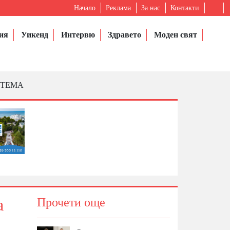
Начало
Реклама
За нас
Контакти
ия
Уикенд
Интервю
Здравето
Моден свят
ИСТЕМА
а
Прочети още