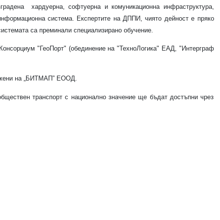
градена
хардуерна, софтуерна и комуникационна инфраструктура,
информационна система. Експертите на ДППИ, чиято дейност е пряко
системата са преминали специализирано обучение.
 Консорциум "ГеоПорт" (обединение на "ТехноЛогика" ЕАД, "Интерграф
ожени на „БИТМАП” ЕООД.
бществен транспорт с национално значение ще бъдат достъпни чрез