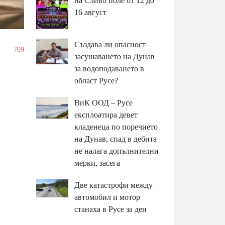
на Сливо поле от 12 до
16 август
Създава ли опасност
/
709
засушаването на Дунав
за водоподаването в
област Русе?
ВиК ООД – Русе
експлоатира девет
кладенеца по поречието
на Дунав, спад в дебита
не налага допълнителни
мерки, засега
Две катастрофи между
автомобил и мотор
станаха в Русе за ден