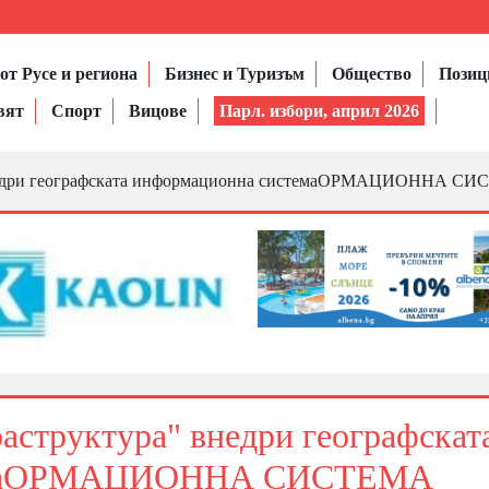
от Русе и региона
Бизнес и Туризъм
Общество
Позиц
вят
Спорт
Вицове
Парл. избори, април 2026
недри географската информационна системаОРМАЦИОННА С
структура" внедри географскат
темаОРМАЦИОННА СИСТЕМА