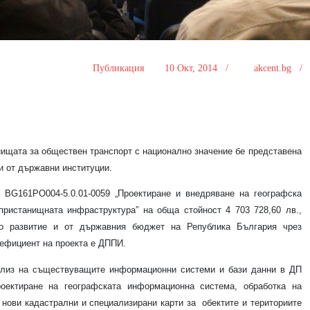
Публикация
10 Окт, 2014 /
akcent.bg 
ищата за обществен транспорт с национално значение
б
е представена
и от държавни институции.
BG161PO004-5.0.01-0059 „Проектиране и внедряване на географска
ристанищната инфраструктура” на обща стойност 4 703 728,60 лв.,
о развитие и от държавния бюджет на Република България чрез
нефициент на проекта е ДППИ.
нализ на съществуващите информационни системи и бази данни в ДП
роектиране на географската информационна система, обработка на
 нови кадастрални и специализирани карти за
обектите и териториите