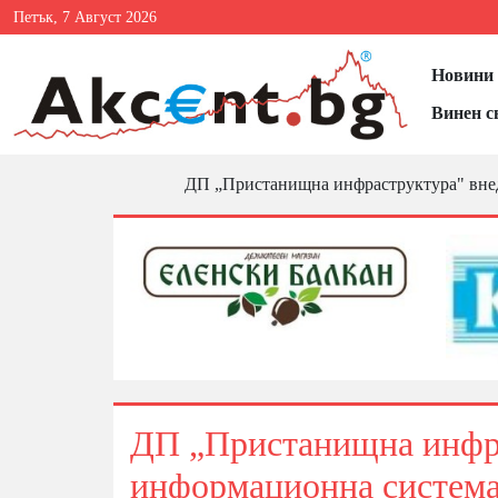
Петък, 7 Август 2026
Новини 
Винен с
ДП „Пристанищна инфраструктура" в
ДП „Пристанищна инфра
информационна сис