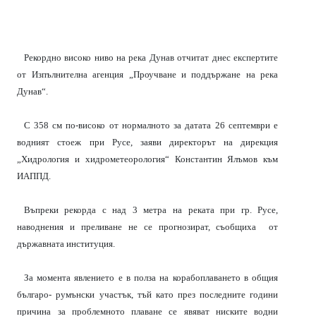
Рекордно високо ниво на река Дунав отчитат днес експертите
от Изпълнителна агенция „Проучване и поддържане на река
Дунав“.
С 358 см по-високо от нормалното за датата 26 септември е
водният стоеж при Русе, заяви директорът на дирекция
„Хидрология и хидрометеорология“ Константин Ялъмов към
ИАППД.
Въпреки рекорда с над 3 метра на реката при гр. Русе,
наводнения и преливане не се прогнозират, съобщиха
от
държавната институция.
За момента явлението е в полза на корабоплаването в общия
българо- румънски участък, тъй като през последните години
причина за проблемното плаване се явяват ниските водни