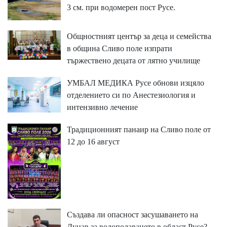
3 см. при водомерен пост Русе.
Общностният център за деца и семейства
в община Сливо поле изпрати
тържествено децата от лятно училище
УМБАЛ МЕДИКА Русе обнови изцяло
отделението си по Анестезиология и
интензивно лечение
Традиционният панаир на Сливо поле от
12 до 16 август
Създава ли опасност засушаването на
Дунав за водоподаването в област Русе?