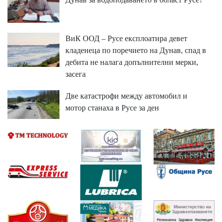
ВиК ООД – Русе експлоатира девет
кладенеца по поречието на Дунав, спад в
дебита не налага допълнителни мерки,
засега
Две катастрофи между автомобил и
мотор станаха в Русе за ден