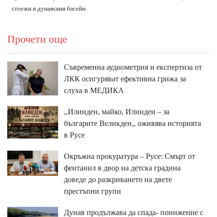
стоежи в дунавския басейн.
Прочети още
Съвременна аудиометрия и експертиза от
ЛКК осигуряват ефективна грижа за
слуха в МЕДИКА
,,Илинден, майко, Илинден – за
българите Великден,, оживява историята
в Русе
Окръжна прокуратура – Русе: Смърт от
фентанил в двор на детска градина
доведе до разкриването на двете
престъпни групи
Дунав продължава да спада- понижение с