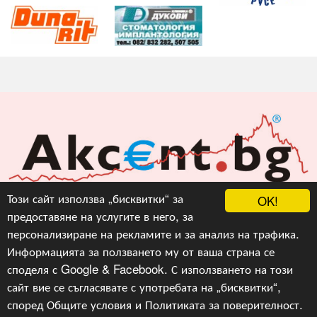
Акцент БГ ЕООД
Този сайт използва „бисквитки“ за
OK!
предоставяне на услугите в него, за
info@akcent.bg
персонализиране на рекламите и за анализ на трафика.
Facebook
Информацията за ползването му от ваша страна се
споделя с Google & Facebook. С използването на този
сайт вие се съгласявате с употребата на „бисквитки“,
Copyright © 2010, 2016, 2018-2022, 2023, v.3.0,
Акцент
БГ ЕООД
, Уеб Дизайн и програмиране :
Гейт.БГ
според
Общите условия
и
Политиката за поверителност
.