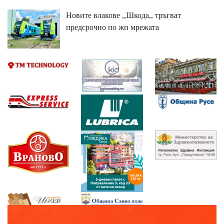
Новите влакове ,,Шкода,, тръгват
предсрочно по жп мрежата