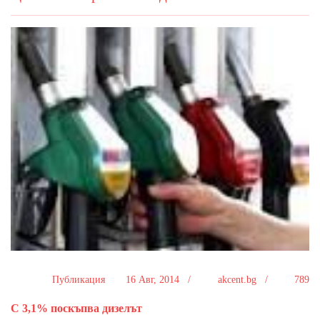
Публикация
16 Авг, 2014 /
akcent.bg /
789
С 3,1% поскъпва дизелът