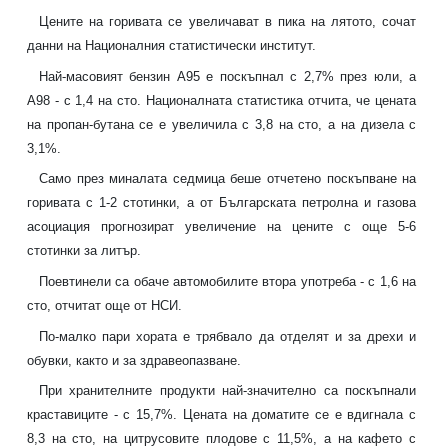
Цените на горивата се увеличават в пика на лятото, сочат
данни на Националния статистически институт.
Най-масовият бензин А95 е поскъпнал с 2,7% през юли, а
А98 - с 1,4 на сто. Националната статистика отчита, че цената
на пропан-бутана се е увеличила с 3,8 на сто, а на дизела с
3,1%.
Само през миналата седмица беше отчетено поскъпване на
горивата с 1-2 стотинки, а от Българската петролна и газова
асоциация прогнозират увеличение на цените с още 5-6
стотинки за литър.
Поевтинели са обаче автомобилите втора употреба - с 1,6 на
сто, отчитат още от НСИ.
По-малко пари хората е трябвало да отделят и за дрехи и
обувки, както и за здравеопазване.
При хранителните продукти най-значително са поскъпнали
краставиците - с 15,7%. Цената на доматите се е вдигнала с
8,3 на сто, на цитрусовите плодове с 11,5%, а на кафето с