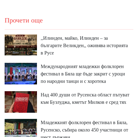
Прочети още
,,Илинден, майко, Илинден – за
българите Великден,, оживява историята
в Русе
Международният младежки фолклорен
фестивал в Бяла ще бъде закрит с уроци
по народни танци и с хоротека
Над 400 души от Русенска област пътуват
към Бузлуджа, кметът Милков е сред тях
Младежкият фолклорен фестивал в Бяла,
Русенско, събира около 450 участници от
шест държави