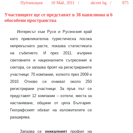
Публикация
10 Май, 2011 /
akcent.bg /
875
Участниците ще се представят в 38 павилиона и 6
обособени пространства
Интересът към Русе и Русенския край
като привлекателна туристическа посока
непрекъснато расте, показва статистиката
на събитието. И през 2011, въпреки
световните и националните сътресения в
сектора, се запазва броят на регистрираните
участници: 70 компании, колкото през 2009 и
2010. Отново се очакват около 250
регистрирани участници. За пръв път се
представят 12 компании – хотели, места за
настаняване, общини от цяла България.
Географският обхват на изложителите се
разширява.
Запазва се
уникалният
профил на