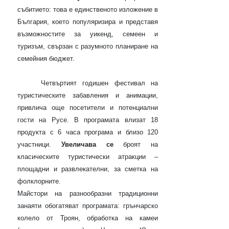
събитието: това е единственото изложение в
България, което популяризира и представя
възможностите за уикенд, семеен и
туризъм, свързан с разумното планиране на
семейния бюджет.
Четвъртият годишен фестивал на
туристическите забавления и анимации,
привлича още посетители и потенциални
гости на Русе. В програмата влизат 18
продукта с 6 часа програма и близо 120
участници.
Увеличава се
броят на
класическите туристически атракции –
площадни и развлекателни, за сметка на
фолклорните.
Майстори на разнообразни традиционни
занаяти обогатяват програмата: грънчарско
колело от Троян, обработка на камеи