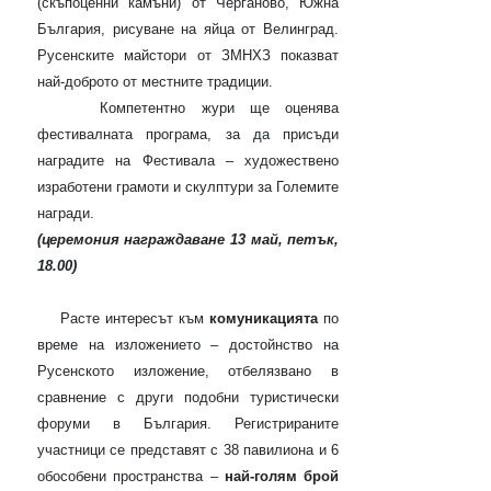
(скъпоценни камъни) от Черганово, Южна
България, рисуване на яйца от Велинград.
Русенските майстори от ЗМНХЗ показват
най-доброто от местните традиции.
Компетентно жури ще оценява
фестивалната програма, за да присъди
наградите на Фестивала – художествено
изработени грамоти и скулптури за Големите
награди.
(церемония награждаване 13 май, петък,
18.00)
Расте интересът към
комуникацията
по
време на изложението – достойнство на
Русенското изложение, отбелязвано в
сравнение с други подобни туристически
форуми в България. Регистрираните
участници се представят с 38 павилиона и 6
обособени пространства –
най-голям брой