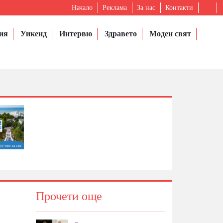
Начало
Реклама
За нас
Контакти
ия
Уикенд
Интервю
Здравето
Моден свят
Прочети още