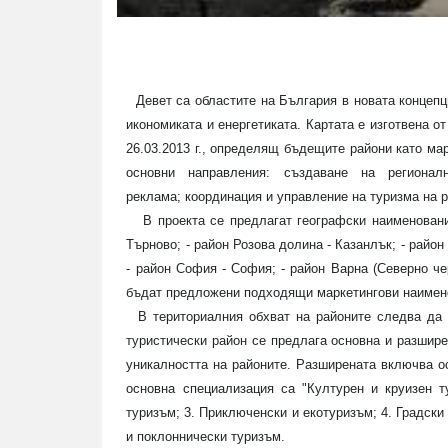
Девет са областите на България в новата концепц
икономиката и енергетиката. Картата е изготвена о
26.03.2013 г., определящ бъдещите райони като ма
основни направления: създаване на регионал
реклама; координация и управление на туризма на 
В проекта се предлагат географски наименования
Търново; - район Розова долина - Казанлък; - район
- район София - София; - район Варна (Северно че
бъдат предложени подходящи маркетингови наимено
В териториалния обхват на районите следва да с
туристически район се предлага основна и разшир
уникалността на районите. Разширената включва о
основна специализация са "Културен и круизен т
туризъм; 3. Приключенски и екотуризъм; 4. Градски
и поклоннически туризъм.