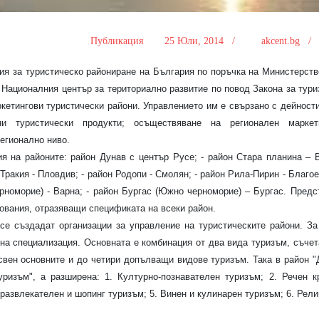
Публикация
25 Юли, 2014 /
akcent.bg 
ия за туристическо райониране на България по поръчка на Министерств
т Националния център за териториално развитие по повод Закона за тури
ркетингови туристически райони. Управлението им е свързано с дейности
ни туристически продукти; осъществяване на регионален марке
регионално ниво.
 на районите: район Дунав с център Русе; - район Стара планина – 
 Тракия - Пловдив; - район Родопи - Смолян; - район Рила-Пирин - Благое
рноморие) - Варна; - район Бургас (Южно черноморие) – Бургас. Предс
вания, отразяващи спецификата на всеки район.
е създадат организации за управление на туристическите райони. За
ена специализация. Основната е комбинация от два вида туризъм, съче
свен основните и до четири допълващи видове туризъм. Така в район "
уризъм", а разширена: 1. Културно-познавателен туризъм; 2. Речен к
 развлекателен и шопинг туризъм; 5. Винен и кулинарен туризъм; 6. Рели