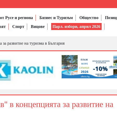
от Русе и региона
Бизнес и Туризъм
Общество
Позиц
вят
Спорт
Вицове
Парл. избори, април 2026
 за развитие на туризма в България
в" в концепцията за развитие на