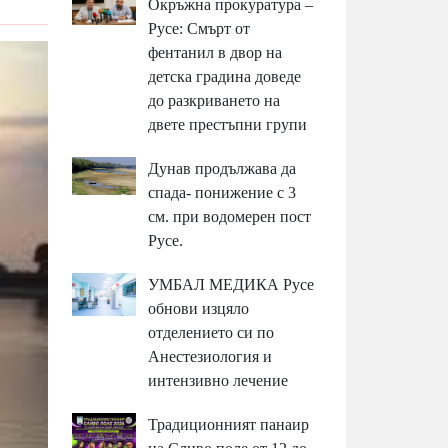
Окръжна прокуратура –
Русе: Смърт от
фентанил в двор на
детска градина доведе
до разкриването на
двете престъпни групи
Дунав продължава да
спада- понижение с 3
см. при водомерен пост
Русе.
УМБАЛ МЕДИКА Русе
обнови изцяло
отделението си по
Анестезиология и
интензивно лечение
Традиционният панаир