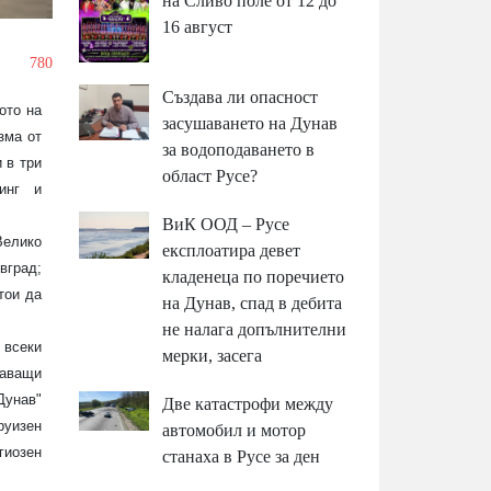
на Сливо поле от 12 до
16 август
/
780
Създава ли опасност
ото на
засушаването на Дунав
зма от
за водоподаването в
 в три
област Русе?
тинг и
ВиК ООД – Русе
Велико
експлоатира девет
вград;
кладенеца по поречието
тои да
на Дунав, спад в дебита
не налага допълнителни
 всеки
мерки, засега
таващи
Дунав"
Две катастрофи между
руизен
автомобил и мотор
гиозен
станаха в Русе за ден