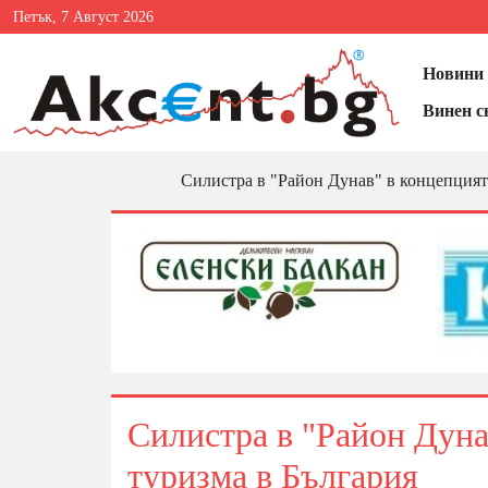
Петък, 7 Август 2026
Новини 
Винен с
Силистра в "Район Дунав" в концепцията
Силистра в "Район Дуна
туризма в България