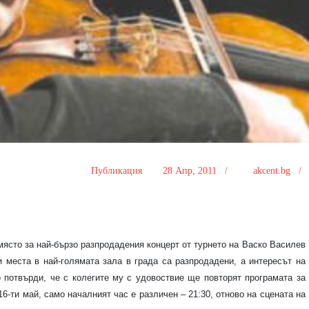
Публикация
28 Апр, 2011 /
akcent.bg 
ясто за най-бързо разпродадения концерт от турнето на Васко Василев
и места в най-голямата зала в града са разпродадени, а интересът на
потвърди, че с колегите му с удовоствие ще повторят програмата за
16-ти май, само началният час е различен – 21:30, отново на сцената на