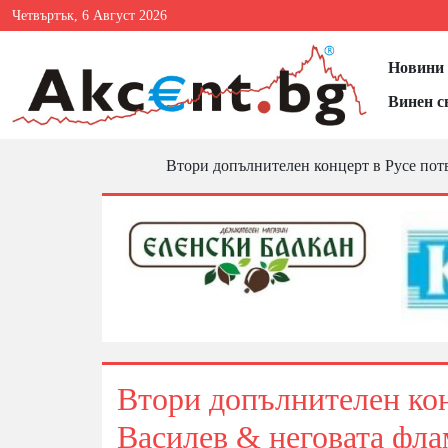
Четвъртък, 6 Август 2026
Новини 
Винен с
Втори допълнителен концерт в Русе пот
Втори допълнителен кон
Василев & неговата фл