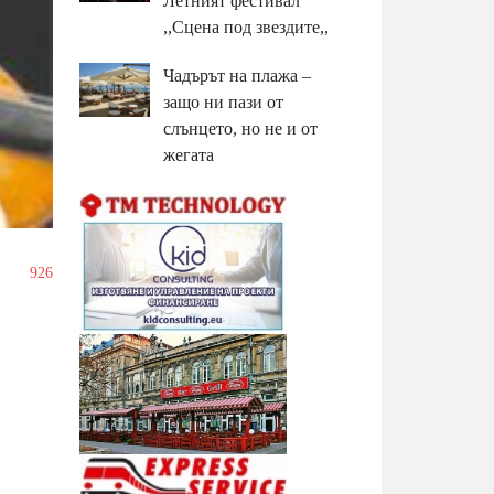
Летният фестивал
,,Сцена под звездите,,
Чадърът на плажа –
защо ни пази от
слънцето, но не и от
жегата
/
926