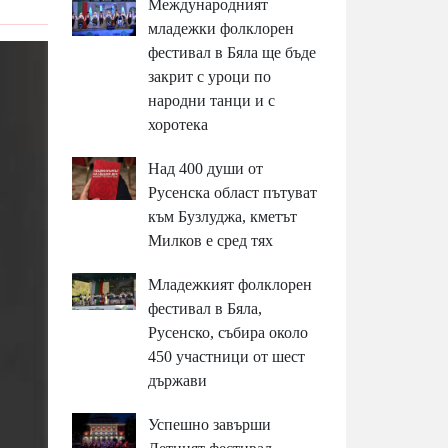
Международният
младежки фолклорен
фестивал в Бяла ще бъде
закрит с уроци по
народни танци и с
хоротека
Над 400 души от
Русенска област пътуват
към Бузлуджа, кметът
Милков е сред тях
Младежкият фолклорен
фестивал в Бяла,
Русенско, събира около
450 участници от шест
държави
Успешно завърши