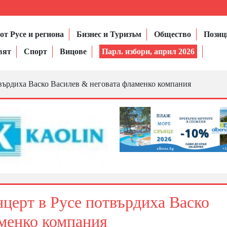
от Русе и региона
Бизнес и Туризъм
Общество
Позиц
вят
Спорт
Вицове
Парл. избори, април 2026
върдиха Васко Василев & неговата фламенко компания
церт в Русе потвърдиха Васко
аменко компания