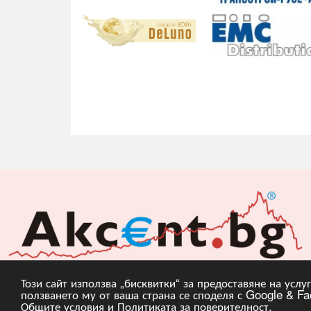
Този сайт използва „бисквитки“ за предоставяне на усл
ползването му от ваша страна се споделя с Google & Fac
Copyright © 2010, 20
Общите условия
и
Политиката за поверителност
.