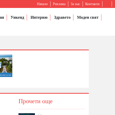
Начало
Реклама
За нас
Контакти
ия
Уикенд
Интервю
Здравето
Моден свят
Прочети още