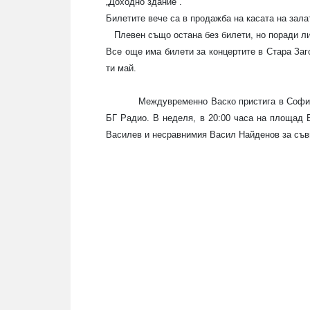
„Доходно здание”.
Билетите вече са в продажба на касата на зала
Плевен също остана без билети, но поради л
Все още има билети за концертите в Стара Заго
ти май.
Междувременно Васко пристига в София
БГ Радио. В неделя, в 20:00 часа на площад 
Василев и несравнимия Васил Найденов за съв