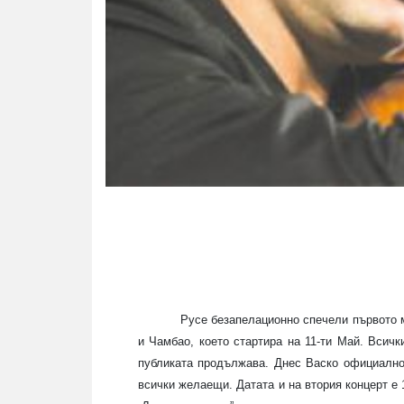
Русе безапелационно спечели първото м
и Чамбао, което стартира на 11-ти Май. Всичк
публиката продължава. Днес Васко официално 
всички желаещи. Датата и на втория концерт е 