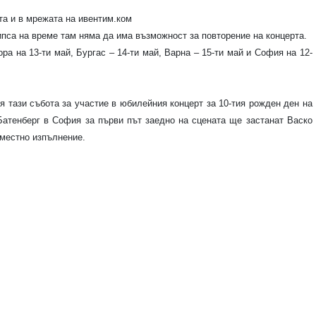
та и в мрежата на ивентим.ком
ипса на време там няма да има възможност за повторение на концерта.
ра на 13-ти май, Бургас – 14-ти май, Варна – 15-ти май и София на 12-
 тази събота за участие в юбилейния концерт за 10-тия рожден ден на
Батенберг в София за първи път заедно на сцената ще застанат Васко
местно изпълнение.