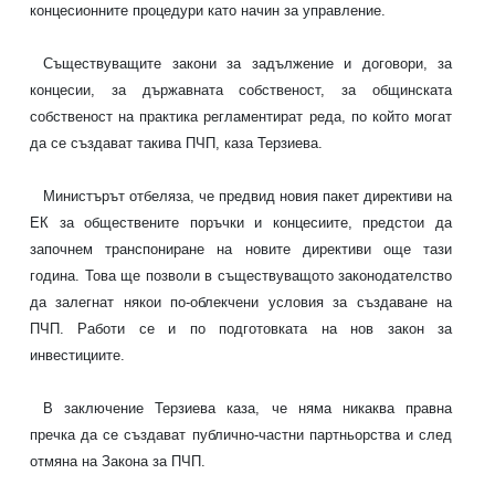
концесионните процедури като начин за управление.
Съществуващите закони за задължение и договори, за
концесии, за държавната собственост, за общинската
собственост на практика регламентират реда, по който могат
да се създават такива ПЧП, каза Терзиева.
Министърът отбеляза, че предвид новия пакет директиви на
ЕК за обществените поръчки и концесиите, предстои да
започнем транспониране на новите директиви още тази
година. Това ще позволи в съществуващото законодателство
да залегнат някои по-облекчени условия за създаване на
ПЧП. Работи се и по подготовката на нов закон за
инвестициите.
В заключение Терзиева каза, че няма никаква правна
пречка да се създават публично-частни партньорства и след
отмяна на Закона за ПЧП.