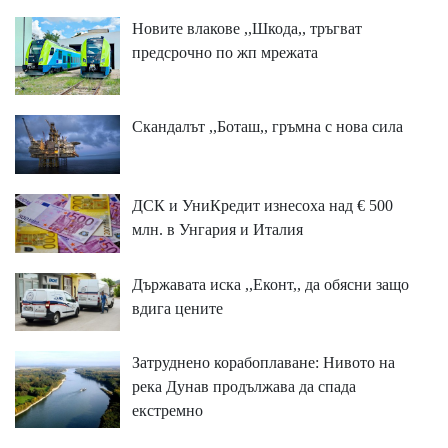
Новите влакове ,,Шкода,, тръгват
предсрочно по жп мрежата
Скандалът ,,Боташ,, гръмна с нова сила
ДСК и УниКредит изнесоха над € 500
млн. в Унгария и Италия
Държавата иска ,,Еконт,, да обясни защо
вдига цените
Затруднено корабоплаване: Нивото на
река Дунав продължава да спада
екстремно