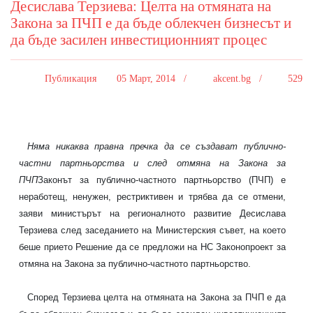
Десислава Терзиева: Целта на отмяната на
Закона за ПЧП е да бъде облекчен бизнесът и
да бъде засилен инвестиционният процес
Публикация
05 Март, 2014 /
akcent.bg /
529
Няма никаква правна пречка да се създават публично-
частни партньорства и след отмяна на Закона за
ПЧП
Законът за публично-частното партньорство (ПЧП) е
неработещ, ненужен, рестриктивен и трябва да се отмени,
заяви министърът на регионалното развитие Десислава
Терзиева след заседанието на Министерския съвет, на което
беше прието Решение да се предложи на НС Законопроект за
отмяна на Закона за публично-частното партньорство.
Според Терзиева целта на отмяната на Закона за ПЧП е да