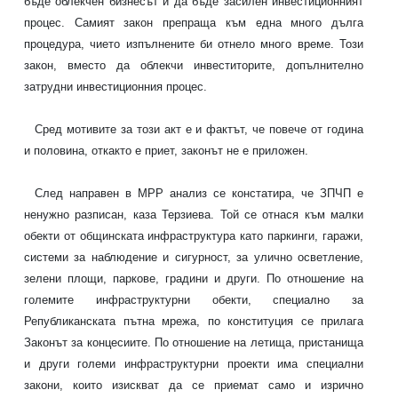
бъде облекчен бизнесът и да бъде засилен инвестиционният
процес. Самият закон препраща към една много дълга
процедура, чието изпълнените би отнело много време. Този
закон, вместо да облекчи инвеститорите, допълнително
затрудни инвестиционния процес.
Сред мотивите за този акт е и фактът, че повече от година
и половина, откакто е приет, законът не е приложен.
След направен в МРР анализ се констатира, че ЗПЧП е
ненужно разписан, каза Терзиева. Той се отнася към малки
обекти от общинската инфраструктура като паркинги, гаражи,
системи за наблюдение и сигурност, за улично осветление,
зелени площи, паркове, градини и други. По отношение на
големите инфраструктурни обекти, специално за
Републиканската пътна мрежа, по конституция се прилага
Законът за концесиите. По отношение на летища, пристанища
и други големи инфраструктурни проекти има специални
закони, които изискват да се приемат само и изрично