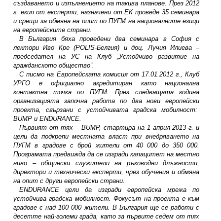
създаването и изпълнението на такива планове. През 2012
г. екип от експерти, назначени от ЕК проведе 35 семинара
и срещи за обмяна на опит по ПУГМ на националните езици
на европейските страни.
В България бяха проведени два семинара в София с
лектори Иво Кре (POLIS-Белгия) и доц. Лучия Илиева –
председател на УС на Клуб „Устойчиво развитие на
гражданското общество“.
С писмо на Европейската комисия от 17.01.2012 г., Клуб
УРГО е официално акредитиран като национална
контактна точка по ПУГМ. През следващата година
организацията започна работа по два нови европейски
проекта, свързани с устойчивата градска мобилност:
BUMP и ENDURANCE.
Първият от тях – BUMP, стартира на 1 април 2013 г. и
цели да подкрепи местната власт при внедряването на
ПУГМ в градове с брой жители от 40 000 до 350 000.
Програмата предвижда да се изгради капацитет на местно
ниво – общински служители на ръководни длъжности,
директори и технически експерти, чрез обучения и обмяна
на опит с други европейски страни.
ENDURANCE цели да изгради европейска мрежа по
устойчива градска мобилност. Фокусът на проекта е към
градове с над 100 000 жители. В България ще се работи с
десетте най-големи града, като за първите седем от тях