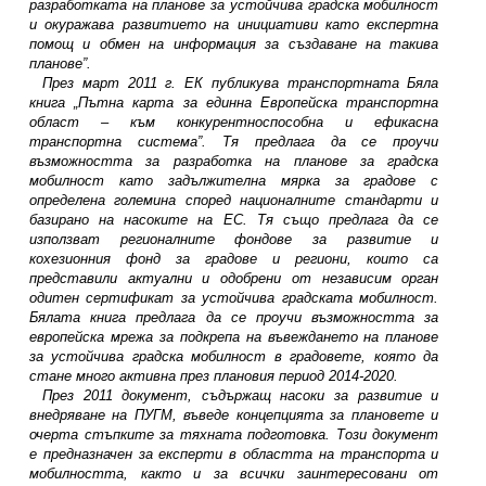
разработката на планове за устойчива градска мобилност
и окуражава развитието на инициативи като експертна
помощ и обмен на информация за създаване на такива
планове”.
През март 2011 г. ЕК публикува транспортната Бяла
книга „Пътна карта за единна Европейска транспортна
област – към конкурентноспособна и ефикасна
транспортна система”. Тя предлага да се проучи
възможността за разработка на планове за градска
мобилност като задължителна мярка за градове с
определена големина според националните стандарти и
базирано на насоките на ЕС. Тя също предлага да се
използват регионалните фондове за развитие и
кохезионния фонд за градове и региони, които са
представили актуални и одобрени от независим орган
одитен сертификат за устойчива градската мобилност.
Бялата книга предлага да се проучи възможността за
европейска мрежа за подкрепа на въвеждането на планове
за устойчива градска мобилност в градовете, която да
стане много активна през плановия период 2014-2020.
През 2011 документ, съдържащ насоки за развитие и
внедряване на ПУГМ, въведе концепцията за плановете и
очерта стъпките за тяхната подготовка. Този документ
е предназначен за експерти в областта на транспорта и
мобилността, както и за всички заинтересовани от