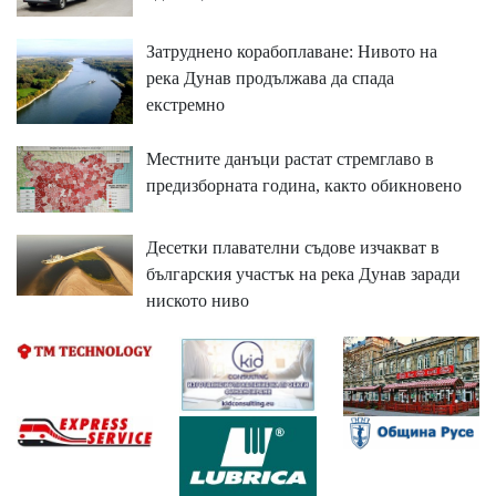
Затруднено корабоплаване: Нивото на
река Дунав продължава да спада
екстремно
Местните данъци растат стремглаво в
предизборната година, както обикновено
Десетки плавателни съдове изчакват в
българския участък на река Дунав заради
ниското ниво