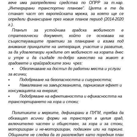
вече има разпределени средства по ОПРР за т.нар.
„Интегрирани транспортни планове“. Целта е те да
станат част от европейската мрежа, за която ще се
определи финансиране през новия планов период (2014-2020
г.).
Планът за устойчива градска мобилност е
стратегически документ, който се основава на
съществуващите практики за планиране и взима под
внимание принципите на интеграция, участие и развитие,
за да удовлетвори нуждите от мобилност на хората днес
и утре и да създаде по-добро качество на живот в
градовете и крайградските зони
чрез:
•
Обезпечаване на достъп до работни места и услуги
за всички;
•
Подобряване на безопасността и сигурността;
•
Намаляване на замърсяванията, парниковия ефект и
консумацията на енергия;
•
Подобряване на ефективността и ефикасността на
транспортирането на хора и стоки;
Политиките и мерките, дефинирани в ПУГМ, трябва да
обхващат всички форми на транспорт в целия град,
включително частен и обществен, за хора и за стоки,
моторизиран и не-моторизиран, подвижен или на паркинг.
Общините не следва да го разглеждат като поредния план