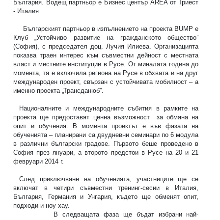
България. Водещ партньор е Бизнес център AREA от Триест
- Италия.
Българският партньор в изпълнението на проекта BUMP е
Клуб „Устойчиво развитие на гражданското общество”
(София), с председател доц. Лучия Илиева. Организацията
показва траен интерес към съвместни дейност с местната
власт и местните институции в Русе. От миналата година до
момента, тя е включила региона на Русе в обхвата и на друг
международен проект, свързан с устойчивата мобилност – а
именно проекта „Трансданюб”.
Националните и международните събития в рамките на
проекта ще предоставят ценна възможност
за обмяна на
опит и обучения. В момента проектът е във фазата на
обученията – планирани са двудневни семинари по 6 модула
в различни български градове. Първото беше проведено в
София през януари, а второто предстои в Русе на 20 и 21
февруари 2014 г.
След приключване на обученията, участниците ще се
включат в четири съвместни тренинг-сесии в Италия,
България, Германия и Унгария, където ще обменят опит,
подходи и ноу-хау.
В следващата фаза ще бъдат избрани най-