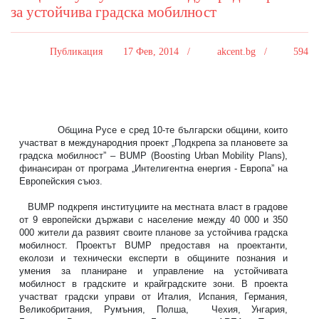
за устойчива градска мобилност
Публикация
17 Фев, 2014 /
akcent.bg /
594
Община Русе е сред 10-те български общини, които
участват в международния проект „Подкрепа за плановете за
градска мобилност” – BUMP (Boosting Urban Mobility Plans),
финансиран от програма „Интелигентна енергия - Европа” на
Европейския съюз.
BUMP подкрепя институциите на местната власт в градове
от 9 европейски държави с население между 40 000 и 350
000 жители да развият своите планове за устойчива градска
мобилност. Проектът BUMP предоставя на проектанти,
еколози и технически експерти в общините познания и
умения за планиране и управление на устойчивата
мобилност в градските и крайградските зони. В проекта
участват градски управи от Италия, Испания, Германия,
Великобритания, Румъния, Полша,
Чехия, Унгария,