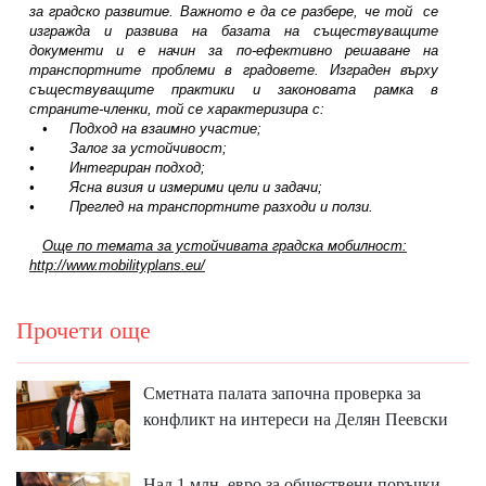
за градско развитие. Важното е да се разбере, че той
се
изгражда и развива на базата на съществуващите
документи и е начин за по-ефективно решаване на
транспортните проблеми в градовете. Изграден върху
съществуващите практики и законовата рамка в
страните-членки, той се характеризира с:
•
Подход на взаимно участие;
•
Залог за устойчивост;
•
Интегриран подход;
•
Ясна визия и измерими цели и задачи;
•
Преглед на транспортните разходи и ползи.
Още по темата за устойчивата градска мобилност:
http://www.mobilityplans.eu/
Прочети още
Сметната палата започна проверка за
конфликт на интереси на Делян Пеевски
Над 1 млн. евро за обществени поръчки