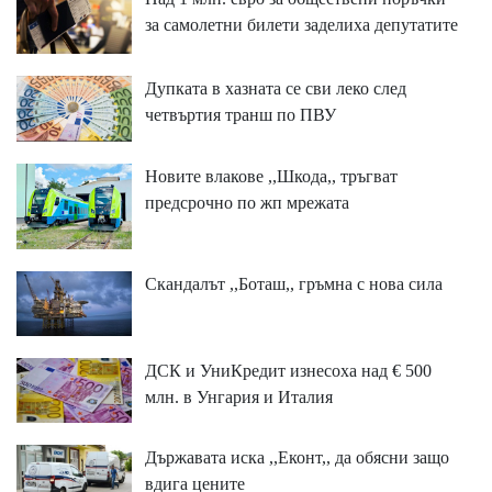
за самолетни билети заделиха депутатите
Дупката в хазната се сви леко след
четвъртия транш по ПВУ
Новите влакове ,,Шкода,, тръгват
предсрочно по жп мрежата
Скандалът ,,Боташ,, гръмна с нова сила
ДСК и УниКредит изнесоха над € 500
млн. в Унгария и Италия
Държавата иска ,,Еконт,, да обясни защо
вдига цените