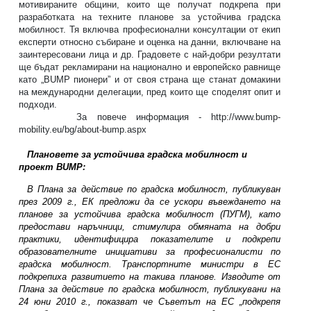
мотивираните общини, които ще получат подкрепа при
разработката на техните планове за устойчива градска
мобилност. Тя включва професионални консултации от екип
експерти относно събиране и оценка на данни, включване на
заинтересовани лица и др. Градовете с най-добри резултати
ще бъдат рекламирани на национално и европейско равнище
като „BUMP пионери” и от своя страна ще станат домакини
на международни делегации, пред които ще споделят опит и
подходи.
За повече информация -
http://www.bump-
mobility.eu/bg/about-bump.aspx
Плановете за устойчива градска мобилност и
проект
BUMP
:
В Плана за действие по градска мобилност, публикуван
през 2009 г., ЕК предложи да се ускори въвеждането на
планове за устойчива градска мобилност (ПУГМ), като
предостави наръчници, стимулира обмяната на добри
практики, идентифицира показателите и подкрепи
образователните инициативи за професионалисти по
градска мобилност. Транспортните министри в ЕС
подкрепиха развитието на такива планове. Изводите от
Плана за действие по градска мобилност, публикувани на
24 юни 2010 г., показват че Съветът на ЕС „подкрепя