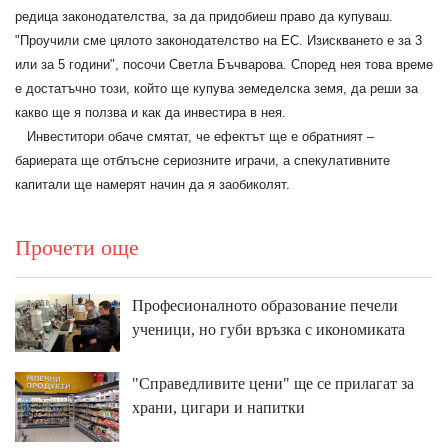
редица законодателства, за да придобиеш право да купуваш.
"Проучили сме цялото законодателство на ЕС. Изискването е за 3
или за 5 години", посочи Светла Бъчварова. Според нея това време
е достатъчно този, който ще купува земеделска земя, да реши за
какво ще я ползва и как да инвестира в нея.
Инвеститори обаче смятат, че ефектът ще е обратният –
бариерата ще отблъсне сериозните играчи, а спекулативните
капитали ще намерят начин да я заобиколят.
Прочети още
Професионалното образование печели
ученици, но губи връзка с икономиката
"Справедливите цени" ще се прилагат за
храни, цигари и напитки