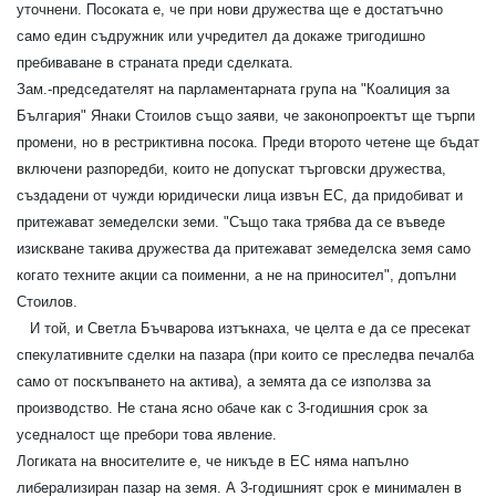
уточнени. Посоката е, че при нови дружества ще е достатъчно
само един съдружник или учредител да докаже тригодишно
пребиваване в страната преди сделката.
Зам.-председателят на парламентарната група на "Коалиция за
България" Янаки Стоилов също заяви, че законопроектът ще търпи
промени, но в рестриктивна посока. Преди второто четене ще бъдат
включени разпоредби, които не допускат търговски дружества,
създадени от чужди юридически лица извън ЕС, да придобиват и
притежават земеделски земи. "Също така трябва да се въведе
изискване такива дружества да притежават земеделска земя само
когато техните акции са поименни, а не на приносител", допълни
Стоилов.
И той, и Светла Бъчварова изтъкнаха, че целта е да се пресекат
спекулативните сделки на пазара (при които се преследва печалба
само от поскъпването на актива), а земята да се използва за
производство. Не стана ясно обаче как с 3-годишния срок за
уседналост ще пребори това явление.
Логиката на вносителите е, че никъде в ЕС няма напълно
либерализиран пазар на земя. А 3-годишният срок е минимален в