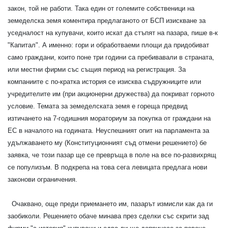
закон, той не работи. Така един от големите собственици на
земеделска земя коментира предлаганото от БСП изискване за
уседналост на купувачи, които искат да стъпят на пазара, пише в-к
"Капитал". А именно: гори и обработваеми площи да придобиват
само граждани, които поне три години са пребивавали в страната,
или местни фирми със същия период на регистрация. За
компаниите с по-кратка история се изисква съдружниците или
учредителите им (при акционерни дружества) да покриват горното
условие. Темата за земеделската земя е гореща предвид
изтичането на 7-годишния мораториум за покупка от граждани на
ЕС в началото на годината. Неуспешният опит на парламента за
удължаването му (Конституционният съд отмени решението) бе
заявка, че този пазар ще се превръща в поле на все по-развихрящ
се популизъм. В подкрепа на това сега левицата предлага нови
законови ограничения.
Очаквано, още преди приемането им, пазарът измисли как да ги
заобиколи. Решението обаче минава през сделки със скрити зад