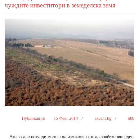
чуждите инвеститори в земеделска земя
Публикация
15 Фев, 2014 /
akcent.bg /
608
Ако за две секунди можеш да измислиш как да заобиколиш един