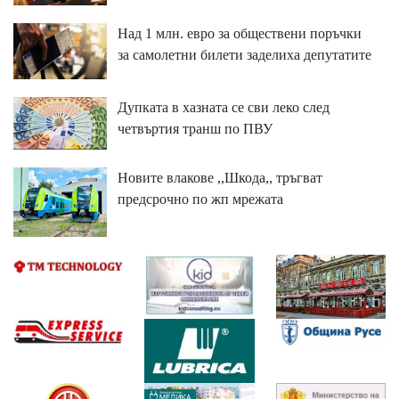
Над 1 млн. евро за обществени поръчки
за самолетни билети заделиха депутатите
Дупката в хазната се сви леко след
четвъртия транш по ПВУ
Новите влакове ,,Шкода,, тръгват
предсрочно по жп мрежата