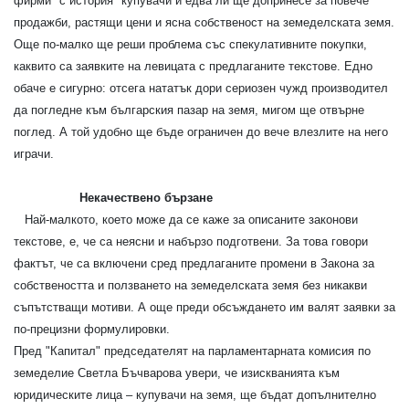
фирми "с история" купувачи и едва ли ще допринесе за повече
продажби, растящи цени и ясна собственост на земеделската земя.
Още по-малко ще реши проблема със спекулативните покупки,
каквито са заявките на левицата с предлаганите текстове. Едно
обаче е сигурно: отсега нататък дори сериозен чужд производител
да погледне към българския пазар на земя, мигом ще отвърне
поглед. А той удобно ще бъде ограничен до вече влезлите на него
играчи.
Некачествено бързане
Най-малкото, което може да се каже за описаните законови
текстове, е, че са неясни и набързо подготвени. За това говори
фактът, че са включени сред предлаганите промени в Закона за
собствеността и ползването на земеделската земя без никакви
съпътстващи мотиви. А още преди обсъждането им валят заявки за
по-прецизни формулировки.
Пред "Капитал" председателят на парламентарната комисия по
земеделие Светла Бъчварова увери, че изискванията към
юридическите лица – купувачи на земя, ще бъдат допълнително