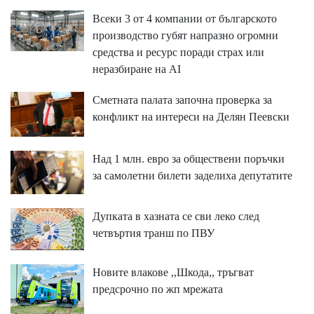
Всеки 3 от 4 компании от българското
производство губят напразно огромни
средства и ресурс поради страх или
неразбиране на AI
Сметната палата започна проверка за
конфликт на интереси на Делян Пеевски
Над 1 млн. евро за обществени поръчки
за самолетни билети заделиха депутатите
Дупката в хазната се сви леко след
четвъртия транш по ПВУ
Новите влакове ,,Шкода,, тръгват
предсрочно по жп мрежата