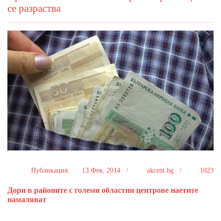
се разраства
Публикация
13 Фев, 2014 /
akcent.bg /
1023
Дори в районите с големи областни центрове наетите
намаляват