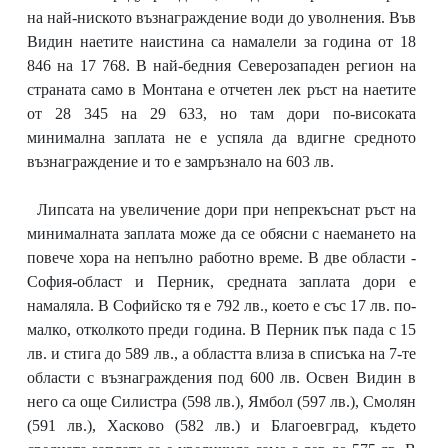
на най-ниското възнаграждение води до уволнения. Във
Видин наетите наистина са намалели за година от 18
846 на 17 768. В най-бедния Северозападен регион на
страната само в Монтана е отчетен лек ръст на наетите
от 28 345 на 29 633, но там дори по-високата
минимална заплата не е успяла да вдигне средното
възнаграждение и то е замръзнало на 603 лв.
Липсата на увеличение дори при непрекъснат ръст на
минималната заплата може да се обясни с наемането на
повече хора на непълно работно време. В две области -
София-област и Перник, средната заплата дори е
намаляла. В Софийско тя е 792 лв., което е със 17 лв. по-
малко, отколкото преди година. В Перник пък пада с 15
лв. и стига до 589 лв., а областта влиза в списъка на 7-те
области с възнаграждения под 600 лв. Освен Видин в
него са още Силистра (598 лв.), Ямбол (597 лв.), Смолян
(591 лв.), Хасково (582 лв.) и Благоевград, където