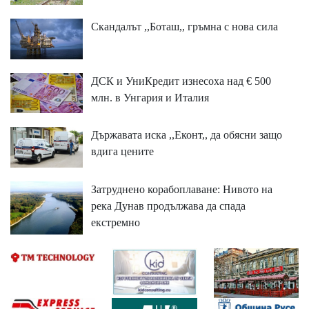
Скандалът ,,Боташ,, гръмна с нова сила
ДСК и УниКредит изнесоха над € 500
млн. в Унгария и Италия
Държавата иска ,,Еконт,, да обясни защо
вдига цените
Затруднено корабоплаване: Нивото на
река Дунав продължава да спада
екстремно