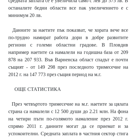
средната заплата се е увеличила само с лев до 575 лв. В
останалите бедни области все пак увеличението е с
минимум 20 лв.
Данните за наетите пък показват, че хората вече все
по-трудно намират работа дори в добре развитите
региони с големи областни градове. В Пловдив
например наетите са намалели на годишна база от 209
878 на 207 933. Във Варненска област спадът е почти
същият - от 149 298 през последното тримесечие на
2012 г. на 147 773 през същия период на м.г.
ОЩЕ СТАТИСТИКА
През четвъртото тримесечие на м.г. наетите за цялата
страна са намалели с 12 500 души до 2.21 млн. На фона
на четири пъти по-голямото намаление през 2012 г.
спрямо 2011 г. данните могат да се приемат и за
успокоителни. Средната заплата в частния сектор стига