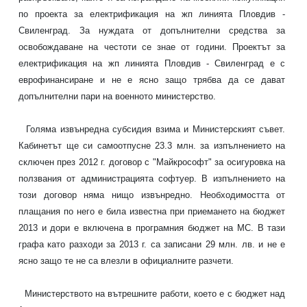
по проекта за електрификация на жп линията Пловдив -
Свиленград. За нуждата от допълнителни средства за
освобождаване на честоти се знае от години. Проектът за
електрификация на жп линията Пловдив - Свиленград е с
еврофинансиране и не е ясно защо трябва да се дават
допълнителни пари на военното министерство.
Голяма извънредна субсидия взима и Министерският съвет.
Кабинетът ще си самоотпусне 23.3 млн. за изпълнението на
сключен през 2012 г. договор с "Майкрософт" за осигуровка на
ползвания от администрацията софтуер. В изпълнението на
този договор няма нищо извънредно. Необходимостта от
плащания по него е била известна при приемането на бюджет
2013 и дори е включена в програмния бюджет на МС. В тази
графа като разходи за 2013 г. са записани 29 млн. лв. и не е
ясно защо те не са влезли в официалните разчети.
Министерството на вътрешните работи, което е с бюджет над