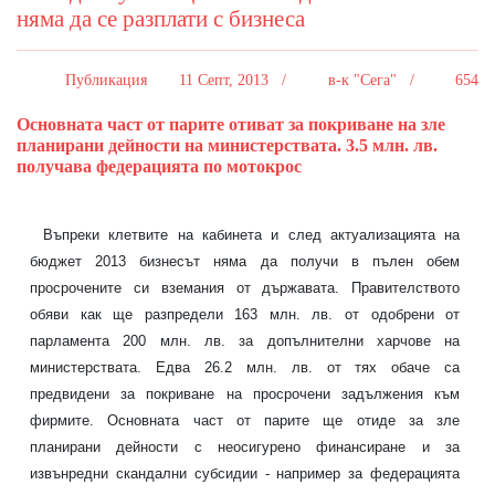
няма да се разплати с бизнеса
Публикация
11 Септ, 2013 /
в-к "Сега" /
654
Основната част от парите отиват за покриване на зле
планирани дейности на министерствата. 3.5 млн. лв.
получава федерацията по мотокрос
Въпреки клетвите на кабинета и след актуализацията на
бюджет 2013 бизнесът няма да получи в пълен обем
просрочените си вземания от държавата. Правителството
обяви как ще разпредели 163 млн. лв. от одобрени от
парламента 200 млн. лв. за допълнителни харчове на
министерствата. Едва 26.2 млн. лв. от тях обаче са
предвидени за покриване на просрочени задължения към
фирмите. Основната част от парите ще отиде за зле
планирани дейности с неосигурено финансиране и за
извънредни скандални субсидии - например за федерацията