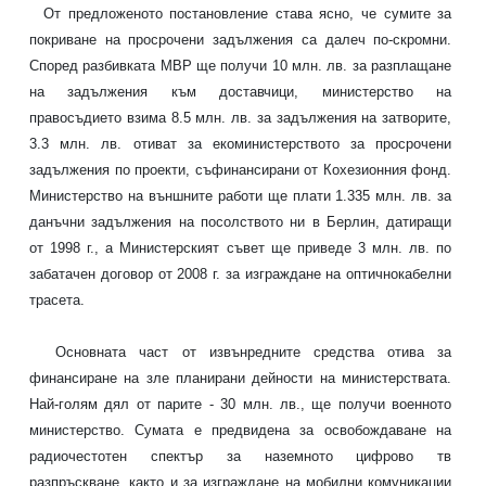
От предложеното постановление става ясно, че сумите за
покриване на просрочени задължения са далеч по-скромни.
Според разбивката МВР ще получи 10 млн. лв. за разплащане
на задължения към доставчици, министерство на
правосъдието взима 8.5 млн. лв. за задължения на затворите,
3.3 млн. лв. отиват за екоминистерството за просрочени
задължения по проекти, съфинансирани от Кохезионния фонд.
Министерство на външните работи ще плати 1.335 млн. лв. за
данъчни задължения на посолството ни в Берлин, датиращи
от 1998 г., а Министерският съвет ще приведе 3 млн. лв. по
забатачен договор от 2008 г. за изграждане на оптичнокабелни
трасета.
Основната част от извънредните средства отива за
финансиране на зле планирани дейности на министерствата.
Най-голям дял от парите - 30 млн. лв., ще получи военното
министерство. Сумата е предвидена за освобождаване на
радиочестотен спектър за наземното цифрово тв
разпръскване, както и за изграждане на мобилни комуникации