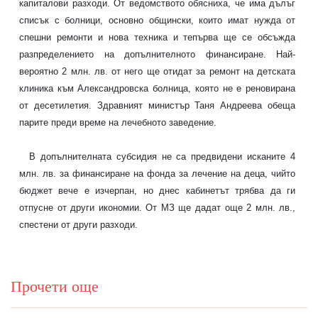
капиталови разходи. От ведомството обясниха, че има дълъг
списък с болници, основно общински, които имат нужда от
спешни ремонти и нова техника и тепърва ще се обсъжда
разпределението на допълнителното финансиране. Най-
вероятно 2 млн. лв. от него ще отидат за ремонт на детската
клиника към Александровска болница, която не е реновирана
от десетилетия. Здравният министър Таня Андреева обеща
парите преди време на лечебното заведение.
В допълнителната субсидия не са предвидени исканите 4
млн. лв. за финансиране на фонда за лечение на деца, чийто
бюджет вече е изчерпан, но днес кабинетът трябва да ги
отпусне от други икономии. От МЗ ще дадат още 2 млн. лв.,
спестени от други разходи.
Прочети още