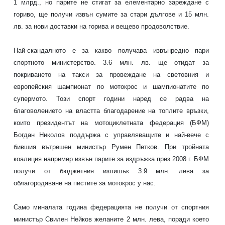
1 млрд., но парите не стигат за елементарно зареждане с
гориво, ще получи извън сумите за стари дългове и 15 млн.
лв. за нови доставки на горива и вещево продоволствие.
Най-скандалното е за какво получава извънредно пари
спортното министерство. 3.6 млн. лв. ще отидат за
покриването на такси за провеждане на световния и
европейския шампионат по мотокрос и шампионатите по
супермото. Този спорт години наред се радва на
благоволението на властта благодарение на топлите връзки,
които президентът на мотоциклетната федерация (БФМ)
Богдан Николов поддържа с управляващите и най-вече с
бившия вътрешен министър Румен Петков. При тройната
коалиция например извън парите за издръжка през 2008 г. БФМ
получи от бюджетния излишък 3.9 млн. лева за
облагородяване на пистите за мотокрос у нас.
Само миналата година федерацията не получи от спортния
министър Свилен Нейков желаните 2 млн. лева, поради което