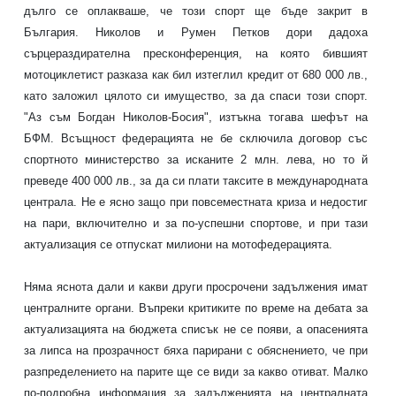
дълго се оплакваше, че този спорт ще бъде закрит в
България. Николов и Румен Петков дори дадоха
сърцераздирателна пресконференция, на която бившият
мотоциклетист разказа как бил изтеглил кредит от 680 000 лв.,
като заложил цялото си имущество, за да спаси този спорт.
"Аз съм Богдан Николов-Босия", изтъкна тогава шефът на
БФМ. Всъщност федерацията не бе сключила договор със
спортното министерство за исканите 2 млн. лева, но то й
преведе 400 000 лв., за да си плати таксите в международната
централа. Не е ясно защо при повсеместната криза и недостиг
на пари, включително и за по-успешни спортове, и при тази
актуализация се отпускат милиони на мотофедерацията.
Няма яснота дали и какви други просрочени задължения имат
централните органи. Въпреки критиките по време на дебата за
актуализацията на бюджета списък не се появи, а опасенията
за липса на прозрачност бяха парирани с обяснението, че при
разпределението на парите ще се види за какво отиват. Малко
по-подробна информация за задълженията на централната