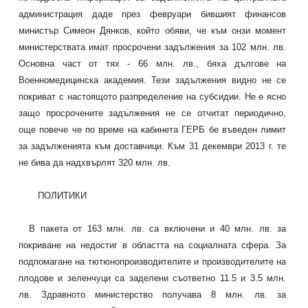
администрация даде през февруари бившият финансов
министър Симеон Дянков, който обяви, че към онзи момент
министерствата имат просрочени задължения за 102 млн. лв.
Основна част от тях - 66 млн. лв., бяха дългове на
Военномедицинска академия. Тези задължения видно не се
покриват с настоящото разпределение на субсидии. Не е ясно
защо просрочените задължения не се отчитат периодично,
още повече че по време на кабинета ГЕРБ бе въведен лимит
за задълженията към доставчици. Към 31 декември 2013 г. те
не бива да надхвърлят 320 млн. лв.
ПОЛИТИКИ
В пакета от 163 млн. лв. са включени и 40 млн. лв. за
покриване на недостиг в областта на социалната сфера. За
подпомагане на тютюнопроизводителите и производителите на
плодове и зеленчуци са заделени съответно 11.5 и 3.5 млн.
лв. Здравното министерство получава 8 млн. лв. за