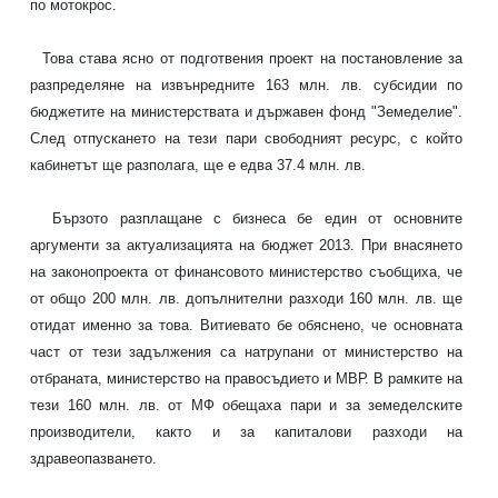
по мотокрос.
Това става ясно от подготвения проект на постановление за
разпределяне на извънредните 163 млн. лв. субсидии по
бюджетите на министерствата и държавен фонд "Земеделие".
След отпускането на тези пари свободният ресурс, с който
кабинетът ще разполага, ще е едва 37.4 млн. лв.
Бързото разплащане с бизнеса бе един от основните
аргументи за актуализацията на бюджет 2013. При внасянето
на законопроекта от финансовото министерство съобщиха, че
от общо 200 млн. лв. допълнителни разходи 160 млн. лв. ще
отидат именно за това. Витиевато бе обяснено, че основната
част от тези задължения са натрупани от министерство на
отбраната, министерство на правосъдието и МВР. В рамките на
тези 160 млн. лв. от МФ обещаха пари и за земеделските
производители, както и за капиталови разходи на
здравеопазването.