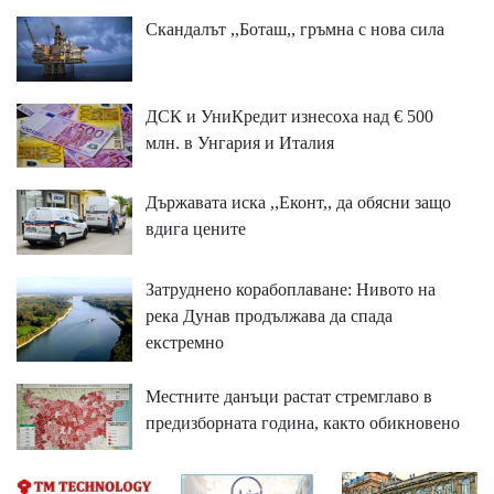
Скандалът ,,Боташ,, гръмна с нова сила
ДСК и УниКредит изнесоха над € 500
млн. в Унгария и Италия
Държавата иска ,,Еконт,, да обясни защо
вдига цените
Затруднено корабоплаване: Нивото на
река Дунав продължава да спада
екстремно
Местните данъци растат стремглаво в
предизборната година, както обикновено