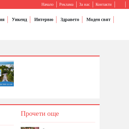
Начало
Реклама
За нас
Контакти
ия
Уикенд
Интервю
Здравето
Моден свят
Прочети още