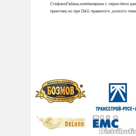
СтефаноГабана,комбинирани с черно-бяло рае
принтове,но при
D&G
правилото „колкото пове