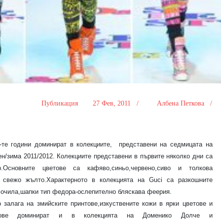
Публикация
27 Фев, 2011 /
Албена Петкова /
те години доминират в колекциите,
представени на седмицата на
н/зима 2011/2012. Колекциите представени в първите няколко дни са
сновните цветове са кафяво,синьо,червено,сиво и толкова
о свежо жълто.Характерното в колекцията на
Guci
са разкошните
 очила,шапки тип федора-ослепително бляскава феерия.
о залага на змийските принтове,изкуствените кожи в ярки цветове и
ветове доминират и в колекцията на Доменико Долче и