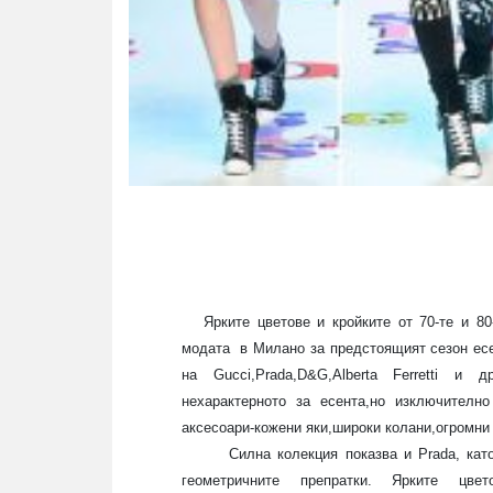
Ярките цветове и кройките от 70-те и 80-
модата
в Милано за предстоящият сезон есе
на
Gucci,Prada,D&G,Alberta Ferretti
и др.О
нехарактерното за есента,но изключителн
аксесоари-кожени яки,широки колани,огромни
Силна колекция показва и
Prada
, кат
геометричните препратки. Ярките ц