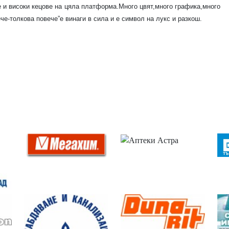
 и високи кецове на цяла платформа.Много цвят,много
графика,много
че-толкова повече”е винаги в сила и е символ на
лукс и разкош.