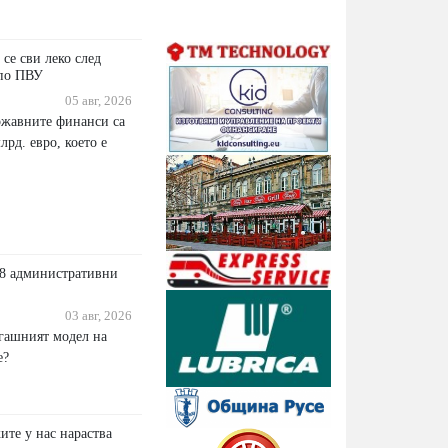
 се сви леко след
 по ПВУ
05 авг, 2026
ржавните финанси са
лрд. евро, което е
28 административни
03 авг, 2026
егашният модел на
е?
ите у нас нараства