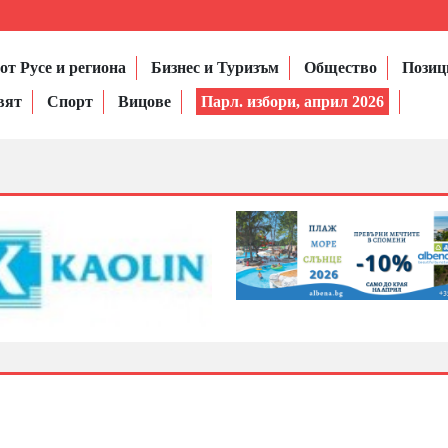
от Русе и региона
Бизнес и Туризъм
Общество
Позиц
вят
Спорт
Вицове
Парл. избори, април 2026