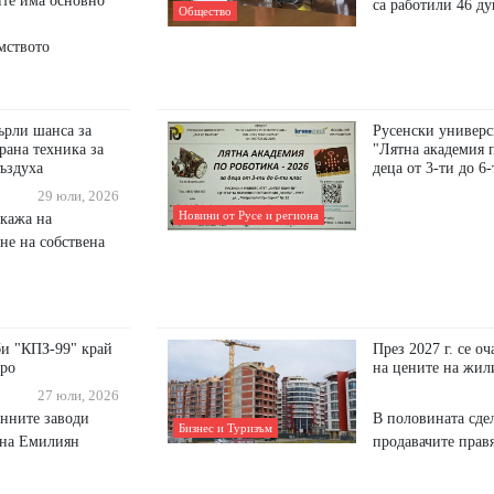
ите има основно
са работили 46 д
Общество
мството
ърли шанса за
Русенски универс
рана техника за
"Лятна академия п
въздуха
деца от 3-ти до 6-
29 юли, 2026
Новини от Русе и региона
окажа на
не на собствена
би "КПЗ-99" край
През 2027 г. се о
вро
на цените на жил
27 юли, 2026
енните заводи
В половината сде
Бизнес и Туризъм
, на Емилиян
продавачите прав