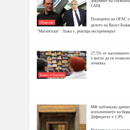
документ на службата
САЩ
Позицията на OFAC е
Общество
делото на Васил Божк
"Магнитски". Лъжа е, реагира експремиерът
27,5% от населението 
е могло да си позвол
почивка
Бизнес и Туризъм
МФ публикува даннит
изпълнението на бюд
Дефицитът е 1,9%