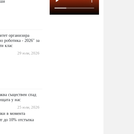
уши
итет организира
о роботика - 2026" за
ти клас
29 юли, 2026
чаква съществен спад
ищата у нас
25 юли, 2026
лки в момента
ят до 10% отстъпка