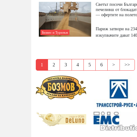
Светът посочи Българ
печеливш от блокадат
— офертите на полето
Париж затвори на 234
Бизнес и Туризъм
изкупвачите дават 14
1
2
3
4
5
6
>
>>