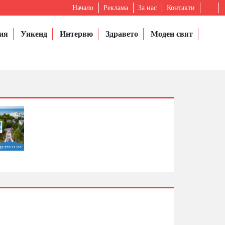
Начало
Реклама
За нас
Контакти
ия
Уикенд
Интервю
Здравето
Моден свят