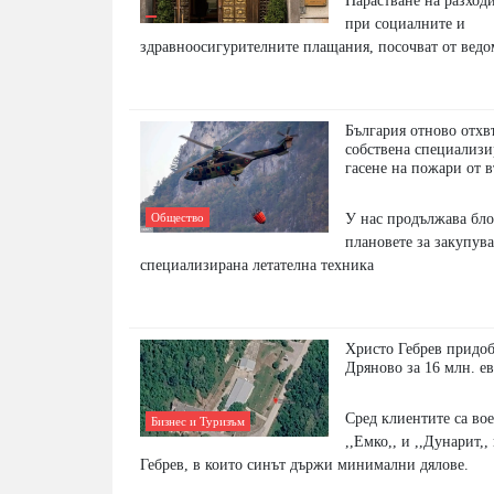
Нарастване на разход
при социалните и
здравноосигурителните плащания, посочват от ведо
България отново отхв
собствена специализи
гасене на пожари от 
У нас продължава бл
Общество
плановете за закупува
специализирана летателна техника
Христо Гебрев придо
Дряново за 16 млн. е
Сред клиентите са во
Бизнес и Туризъм
,,Емко,, и ,,Дунарит,
Гебрев, в които синът държи минимални дялове.