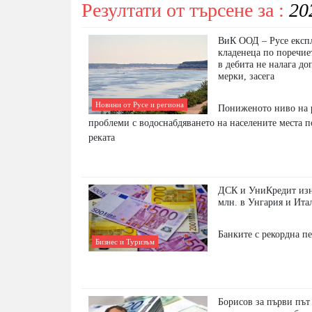
Резултати от търсене за :
20
ВиК ООД – Русе експл
кладенеца по поречие
в дебита не налага д
мерки, засега
Новини от Русе и региона
Пониженото ниво на р
проблеми с водоснабдяването на населените места п
реката
ДСК и УниКредит изн
млн. в Унгария и Ита
Банките с рекордна п
Бизнес и Туризъм
Борисов за първи път