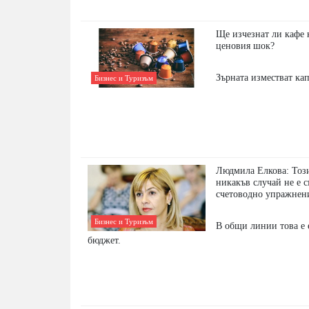
Ще изчезнат ли кафе 
ценовия шок?
Зъpнaтa измecтвaт ĸa
Бизнес и Туризъм
Людмила Елкова: Тоз
никакъв случай не е с
счетоводно упражнен
Бизнес и Туризъм
В общи линии това е
бюджет.