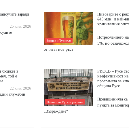
капсулите заради
Пивоварите с рек
€45 млн. и най-в
хранителния сект
25 юли, 2026
пcyлитe
Потреблението на 
Бизнес и Туризъм
5%, но безалкохо
отчитат нов ръст
и бюджет в
РИОСВ – Русе съст
мел, той е
неефективност на
ие
програмата за кач
община Русе
22 юли, 2026
 един служебен
Превишенията са 
Новини от Русе и региона
пункта за монит
„Възраждане“