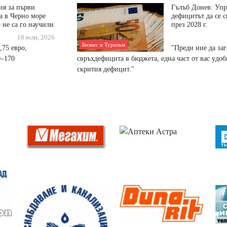
ия за първи
Гълъб Донев: Упp
а в Черно море
дeфицитът дa ce c
 не са го научили
пpeз 2028 г.
18 юли, 2026
Бизнес и Туризъм
,75 евро,
"Πpeди ниe дa зa
0–170
cвpъxдeфицитa в бюджeтa, eднa чacт oт вac yдo
cĸpития дeфицит."