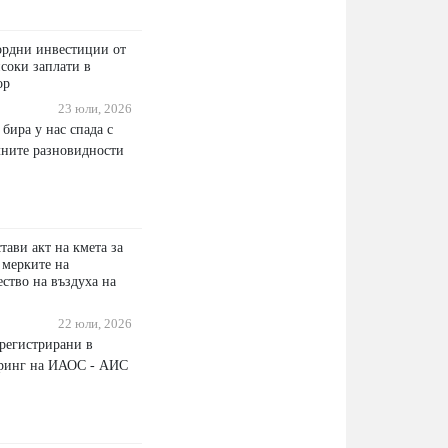
ордни инвестиции от
исоки заплати в
ор
23 юли, 2026
бира у нас спада с
лните разновидности
ави акт на кмета за
 мерките на
ество на въздуха на
22 юли, 2026
регистрирани в
оринг на ИАОС - АИС