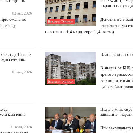
 за санкции на
със 7% до 1,1 млр
първото полугоди
02 авг, 2026
 приложена по
Депозитите в бан
Бизнес и Туризъм
ов срещу
второто тримесечи
нарастват с 1,4 млрд. евро (1,4 на сто)
в ЕС над 16 г. не
Надценени ли са
и едноседмична
В анализ от БНБ п
01 авг, 2026
третото тримесечи
жилищните имоти
Бизнес и Туризъм
цяло са били над
е за
Над 3,7 млн. евро
жета към юни:
заплати в "параз
31 юли, 2026
При закриването н