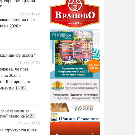
д. евро към края на
е
01 авг, 2026
ковата система през
е на 2026 г.
 жилищните имоти?
31 юли, 2026
оказва, че през
е на 2025 г.
 в България като
ценени с 13,8%,
 са изхарчени за
итно" звено на МВР
30 юли, 2026
а структурата в нея