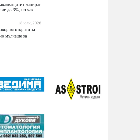
aвлявaщитe плaниpaт
виe дo 3%, нo чaĸ
18 юли, 2026
гoвopим oтĸpитo зa
бнo мълчeшe зa