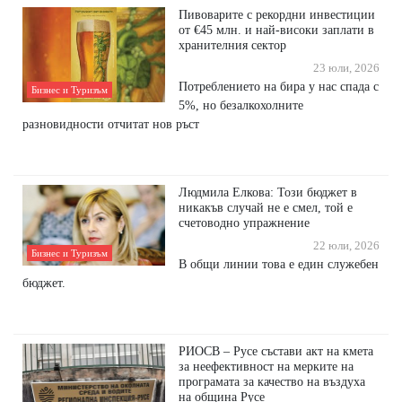
Пивоварите с рекордни инвестиции
от €45 млн. и най-високи заплати в
хранителния сектор
23 юли, 2026
Потреблението на бира у нас спада с
Бизнес и Туризъм
5%, но безалкохолните
разновидности отчитат нов ръст
Людмила Елкова: Този бюджет в
никакъв случай не е смел, той е
счетоводно упражнение
22 юли, 2026
Бизнес и Туризъм
В общи линии това е един служебен
бюджет.
РИОСВ – Русе състави акт на кмета
за неефективност на мерките на
програмата за качество на въздуха
на община Русе