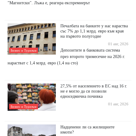
"Магнитски". Лъжа е, реагира експремиерът
Печалбата на банките у нас нараства
със 7% до 1,1 млрд. евро към края
на първото полугодие
01 авг, 2026
Депозитите в банковата система
Бизнес и Туризъм
през второто тримесечие на 2026 г.
нарастват с 1,4 млрд. евро (1,4 на сто)
27,5% от населението в ЕС над 16 г.
не е могло да си позволи
едноседмична почивка
01 авг, 2026
Бизнес и Туризъм
Надценени ли са жилищните
имоти?