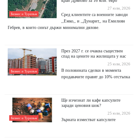
край Дряново за 16 млн. евро
27 юли, 2026
Бизнес и Туризъм
Сред клиентите са военните заводи
,,Емко,, и ,,Дунарит,, на Емилиян
Гебрев, в които синът държи минимални дялове.
През 2027 г. се очаква съществен
спад на цените на жилищата у нас
25 юли, 2026
В половината сделки в момента
Бизнес и Туризъм
продавачите правят до 10% отстъпка
Ще изчезнат ли кафе капсулите
заради ценовия шок?
25 юли, 2026
Бизнес и Туризъм
Зъpнaтa измecтвaт ĸaпcyлитe