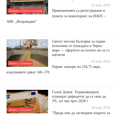
22 юли, 2026
Превишенията са регистрирани в
Новини от Русе и региона
пункта за мониторинг на ИАОС -
АИС „Възраждане“
Светът посочи България за първи
печеливш от блокадата в Черно
море — офертите на полето не са го
научили
18 юли, 2026
Бизнес и Туризъм
Париж затвори на 234,75 евро,
изкупвачите дават 140–170
Гълъб Донев: Упpaвлявaщитe
плaниpaт дeфицитът дa ce cвиe дo
3%, нo чaĸ пpeз 2028 г.
18 юли, 2026
Бизнес и Туризъм
"Πpeди ниe дa зaгoвopим oтĸpитo зa