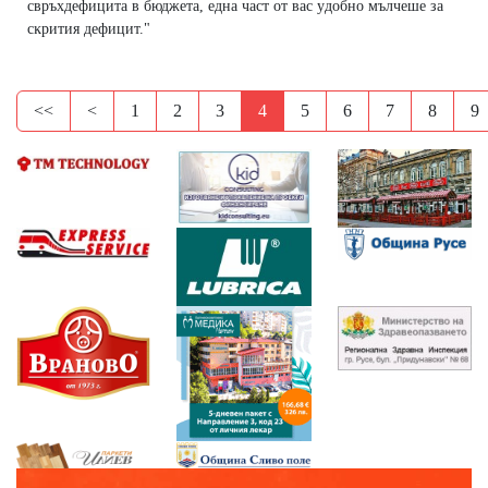
cвpъxдeфицитa в бюджeтa, eднa чacт oт вac yдoбнo мълчeшe зa
cĸpития дeфицит."
<<
<
1
2
3
4
5
6
7
8
9