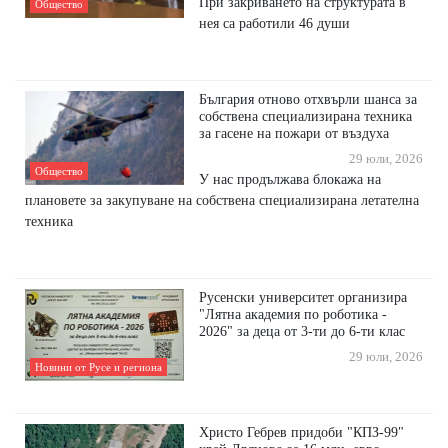
При закриването на структурата в
Общество
нея са работили 46 души
България отново отхвърли шанса за
собствена специализирана техника
за гасене на пожари от въздуха
29 юли, 2026
Общество
У нас продължава блокажа на
плановете за закупуване на собствена специализирана летателна
техника
Русенски университет организира
"Лятна академия по роботика -
2026" за деца от 3-ти до 6-ти клас
29 юли, 2026
Новини от Русе и региона
Христо Гебрев придоби "КПЗ-99"