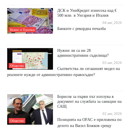
ДСК и УниКредит изнесоха над €
500 млн. в Унгария и Италия
04 авг, 2026
Банките с рекордна печалба
Бизнес и Туризъм
Нужни ли са ни 28
административни съдилища?
03 авг, 2026
Общество
Съответства ли сегашният модел на
реалните нужди от административно правосъдие?
Борисов за първи път изплува в
документ на службата за санкции на
САЩ
02 авг, 2026
Позицията на OFAC е приложена по
Общество
делото на Васил Божков срещу