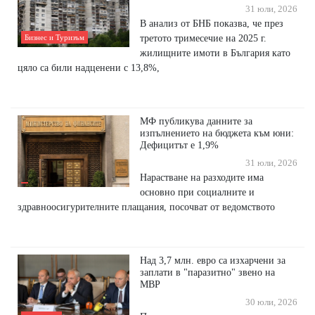
31 юли, 2026
В анализ от БНБ показва, че през
третото тримесечие на 2025 г.
Бизнес и Туризъм
жилищните имоти в България като
цяло са били надценени с 13,8%,
МФ публикува данните за
изпълнението на бюджета към юни:
Дефицитът е 1,9%
31 юли, 2026
Нарастване на разходите има
основно при социалните и
здравноосигурителните плащания, посочват от ведомството
Над 3,7 млн. евро са изхарчени за
заплати в "паразитно" звено на
МВР
30 юли, 2026