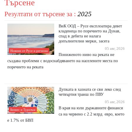
Търсене
Резултати от търсене за :
2025
ВиК ООД – Русе експлоатира девет
кладенеца по поречието на Дунав,
спад в дебита не налага
допълнителни мерки, засега
05 авг, 2026
Новини от Русе и региона
Пониженото ниво на реката не
създава проблеми с водоснабдяването на населените места по
поречието на реката
Дупката в хазната се сви леко след
четвъртия транш по ПВУ
05 авг, 2026
В края на юли държавните финанси
Бизнес и Туризъм
са на червено с 2.2 млрд. евро, което
е 1.7% от БВП