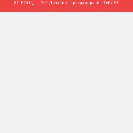
БГ ЕООД
, Уеб Дизайн и програмиране :
Гейт.БГ