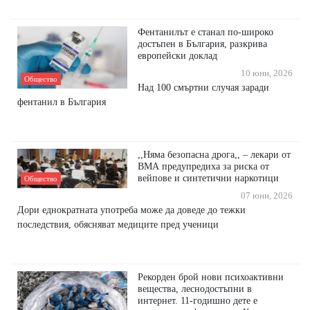
Фентанилът е станал по-широко
достъпен в България, разкрива
европейски доклад
10 юни, 2026
Общество
Над 100 смъртни случая заради
фентанил в България
,,Няма безопасна дрога,, – лекари от
ВМА предупредиха за риска от
вейпове и синтетични наркотици
Общество
07 юни, 2026
Дори еднократната употреба може да доведе до тежки
последствия, обясняват медиците пред ученици
Рекорден брой нови психоактивни
вещества, леснодостъпни в
интернет. 11-годишно дете е