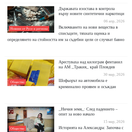
Държавата изостава в контрола
върху новите синтетични наркотици
06 апр, 2026
Включването на нови вещества в
Новини от Русе и региона
списъците, тяхната оценка и
определянето на стойността им за съдебни цели се случват бавно
Арестуваха над килограм фентанил
на АМ ,,Тракия,, край Пловдив
30 мар, 2026
Шофьорът на автомобила е
Общество
криминално проявен и осъждан
,,Ничия земя,,: След падението –
опит за ново начало
15 мар, 2026
Историята на Александра: Започва с
Общество