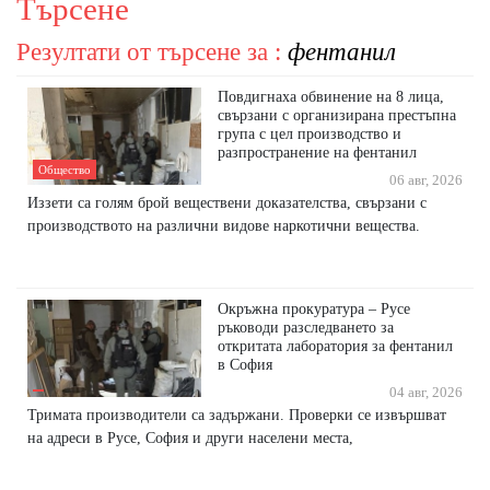
Търсене
Резултати от търсене за :
фентанил
Повдигнаха обвинение на 8 лица,
свързани с организирана престъпна
група с цел производство и
разпространение на фентанил
Общество
06 авг, 2026
Иззети са голям брой веществени доказателства, свързани с
производството на различни видове наркотични вещества.
Окръжна прокуратура – Русе
ръководи разследването за
откритата лаборатория за фентанил
в София
04 авг, 2026
Тримата производители са задържани. Проверки се извършват
на адреси в Русе, София и други населени места,