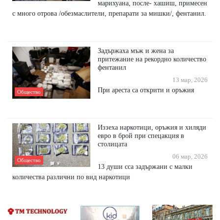
марихуана, после- хашиш, примесен
с много отрова /обезмаслители, препарати за мишки/, фентанил.
Задържаха мъж и жена за
притежание на рекордно количество
фентанил
13 мар, 2026
При ареста са открити и оръжия
Общество
Иззеха наркотици, оръжия и хиляди
евро в брой при спецакция в
столицата
06 мар, 2026
Общество
13 души сса задържани с малки
количества различни по вид наркотици