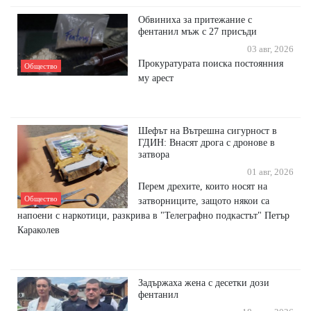
Обвиниха за притежание с
фентанил мъж с 27 присъди
03 авг, 2026
Прокуратурата поиска постоянния
Общество
му арест
Шефът на Вътрешна сигурност в
ГДИН: Внасят дрога с дронове в
затвора
01 авг, 2026
Перем дрехите, които носят на
Общество
затворниците, защото някои са
напоени с наркотици, разкрива в "Телеграфно подкастът" Петър
Караколев
Задържаха жена с десетки дози
фентанил