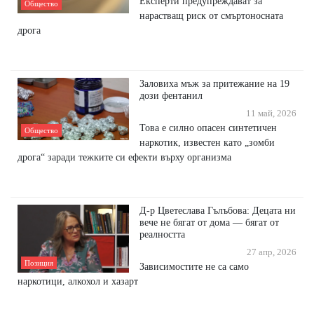
Експерти предупреждават за
Общество
нарастващ риск от смъртоносната
дрога
Заловиха мъж за притежание на 19
дози фентанил
11 май, 2026
Това е силно опасен синтетичен
Общество
наркотик, известен като „зомби
дрога“ заради тежките си ефекти върху организма
Д-р Цветеслава Гълъбова: Децата ни
вече не бягат от дома — бягат от
реалността
27 апр, 2026
Позиция
Зависимостите не са само
наркотици, алкохол и хазарт