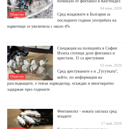
починало от фентанил в Кюстендил
04 юни, 2026
Сред младежите в България за
Общество
последните години употребата на
наркотици се увеличила с около 4%
Спецакция на полицията в София:
Иззеха стотици дози фентанил и
кристали, 11 са арестувани
02 юни, 2026
Сред арестуваните е и „Гугутката“,
Общество
който, по информация на
разследващите, е тежък наркодилър, осъждан и многократно
задържан през годините
Фентанилът - новата заплаха сред
младите
17 май, 2026