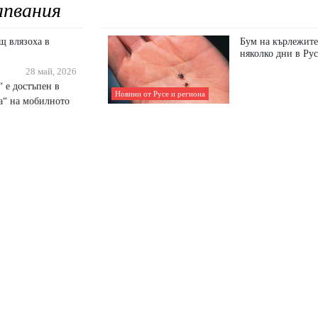
апвания
щ влязоха в
Бум на кърлежите
няколко дни в Рус
28 май, 2026
 е достъпен в
Новини от Русе и региона
а“ на мобилното