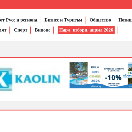
от Русе и региона
Бизнес и Туризъм
Общество
Позиц
вят
Спорт
Вицове
Парл. избори, април 2026