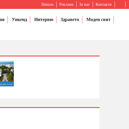
Начало
Реклама
За нас
Контакти
ия
Уикенд
Интервю
Здравето
Моден свят