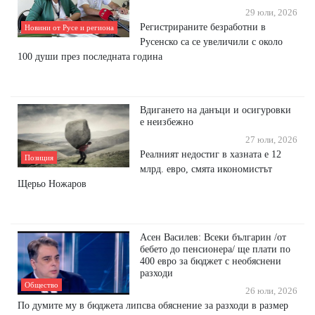
29 юли, 2026
Регистрираните безработни в
Новини от Русе и региона
Русенско са се увеличили с около
100 души през последната година
Вдигането на данъци и осигуровки
е неизбежно
27 юли, 2026
Реалният недостиг в хазната е 12
Позиция
млрд. евро, смята икономистът
Щерьо Ножаров
Асен Василев: Всеки българин /от
бебето до пенсионера/ ще плати по
400 евро за бюджет с необяснени
разходи
Общество
26 юли, 2026
По думите му в бюджета липсва обяснение за разходи в размер