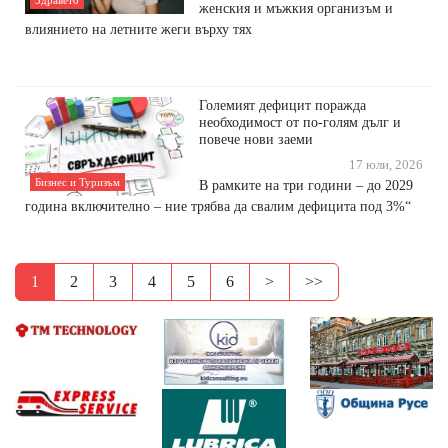
Здравето
женския и мъжкия организъм и
влиянието на летните жеги върху тях
Големият дефицит поражда
необходимост от по-голям дълг и
повече нови заеми
17 юли, 2026
Бизнес и Туризъм
В рамките на три години – до 2029
година включително – ние трябва да свалим дефицита под 3%“
1
2
3
4
5
6
>
>>