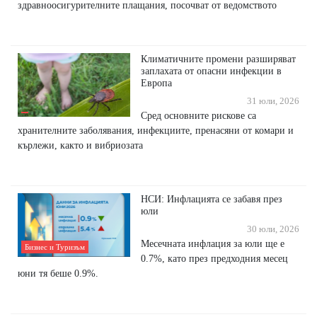
здравноосигурителните плащания, посочват от ведомството
Климатичните промени разширяват
заплахата от опасни инфекции в
Европа
31 юли, 2026
Сред основните рискове са
хранителните заболявания, инфекциите, пренасяни от комари и
кърлежи, както и вибриозата
НСИ: Инфлацията се забавя през
юли
30 юли, 2026
Mесечната инфлация за юли ще е
Бизнес и Туризъм
0.7%, като през предходния месец
юни тя беше 0.9%.