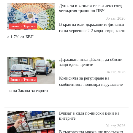
Дупката в хазната се сви леко след
четвъртия транш по ПВУ
05 авг, 2026
В края на юли държавните финанси
Бизнес и Туризъм
са на червено с 2.2 млрд. евро, което
е 1.7% от БВП
Държавата иска ,,Еконт,, да обясни
защо вдига цените
04 авг, 2026
Комисията за регулиране на
Бизнес и Туризъм
съобщенията подозира нарушаване
на на Закона за еврото
Влизат в сила по-високи цени на
цигарите
01 авг, 2026
В търговската мрежа ще продължат