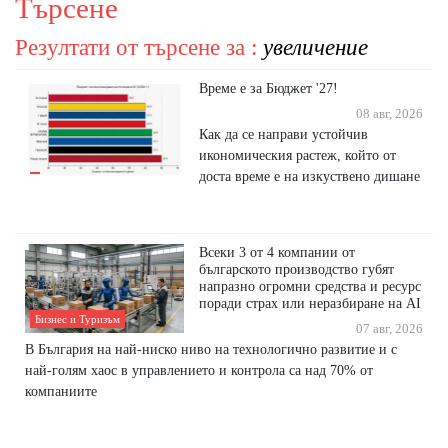
Търсене
Резултати от търсене за :
увеличение
Време е за Бюджет '27!
08 авг, 2026
Как да се направи устойчив
икономическия растеж, който от
доста време е на изкуствено дишане
Всеки 3 от 4 компании от
българското производство губят
напразно огромни средства и ресурс
поради страх или неразбиране на AI
Бизнес и Туризъм
07 авг, 2026
В България на най-ниско ниво на технологично развитие и с
най-голям хаос в управлението и контрола са над 70% от
компаниите