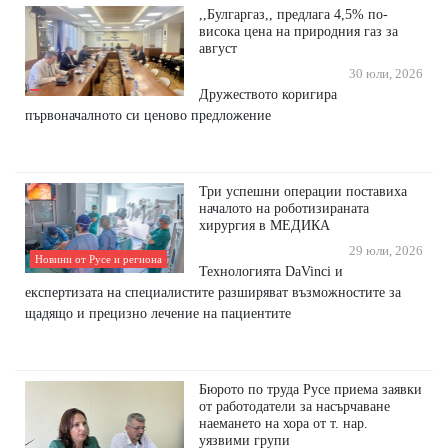
,,Булгаргаз,, предлага 4,5% по-
висока цена на природния газ за
август
30 юли, 2026
Дружеството коригира
първоначалното си ценово предложение
Три успешни операции поставиха
началото на роботизираната
хирургия в МЕДИКА
29 юли, 2026
Новини от Русе и региона
Технологията DaVinci и
експертизата на специалистите разширяват възможностите за
щадящо и прецизно лечение на пациентите
Бюрото по труда Русе приема заявки
от работодатели за насърчаване
наемането на хора от т. нар.
уязвими групи