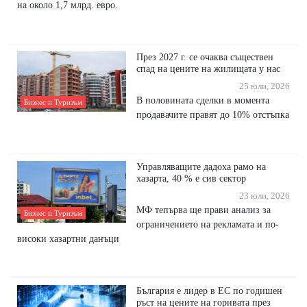
на около 1,7 млрд. евро.
През 2027 г. се очаква съществен
спад на цените на жилищата у нас
25 юли, 2026
В половината сделки в момента
Бизнес и Туризъм
продавачите правят до 10% отстъпка
Управляващите дадоха рамо на
хазарта, 40 % е сив сектор
23 юли, 2026
МФ тепърва ще прави анализ за
Бизнес и Туризъм
ограничението на рекламата и по-
високи хазартни данъци
България е лидер в ЕС по годишен
ръст на цените на горивата през