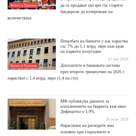
да се продават цигари със старите
Бизнес и Туризъм
бандероли до изчерпване на
количествата
Печалбата на банките у нас нараства
със 7% до 1,1 млрд. евро към края
на първото полугодие
01 авг, 2026
Депозитите в банковата система
Бизнес и Туризъм
през второто тримесечие на 2026 г.
нарастват с 1,4 млрд. евро (1,4 на сто)
МФ публикува данните за
изпълнението на бюджета към юни:
Дефицитът е 1,9%
31 юли, 2026
Нарастване на разходите има
основно при социалните и