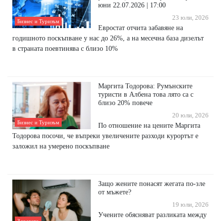
юни 22.07.2026 | 17:00
23 юли, 2026
Бизнес и Туризъм
Евростат отчита забавяне на
годишното поскъпване у нас до 26%, а на месечна база дизелът
в страната поевтинява с близо 10%
Маргита Тодорова: Румънските
туристи в Албена това лято са с
близо 20% повече
20 юли, 2026
Бизнес и Туризъм
По отношение на цените Маргита
Тодорова посочи, че въпреки увеличените разходи курортът е
заложил на умерено поскъпване
Защо жените понасят жегата по-зле
от мъжете?
19 юли, 2026
Учените обясняват разликата между