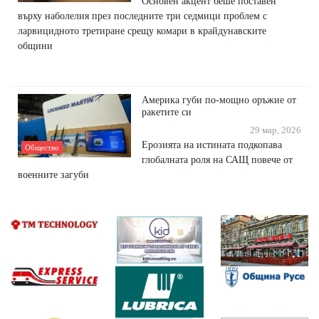
Основен акцент беше поставен
върху наболелия през последните три седмици проблем с
ларвицидното третиране срещу комари в крайдунавските
общини
Америка губи по-мощно оръжие от
ракетите си
29 мар, 2026
Ерозията на истината подкопава
Общество
глобалната роля на САЩ повече от
военните загуби