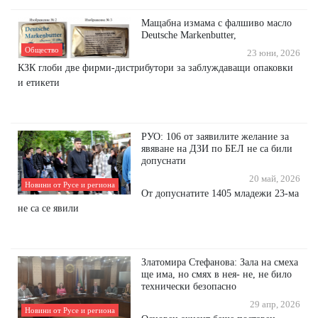
Мащабна измама с фалшиво масло
Deutsche Markenbutter,
Общество
23 юни, 2026
КЗК глоби две фирми-дистрибутори за заблуждаващи опаковки
и етикети
РУО: 106 от заявилите желание за
явяване на ДЗИ по БЕЛ не са били
допуснати
20 май, 2026
Новини от Русе и региона
От допуснатите 1405 младежи 23-ма
не са се явили
Златомира Стефанова: Зала на смеха
ще има, но смях в нея- не, не било
технически безопасно
29 апр, 2026
Новини от Русе и региона