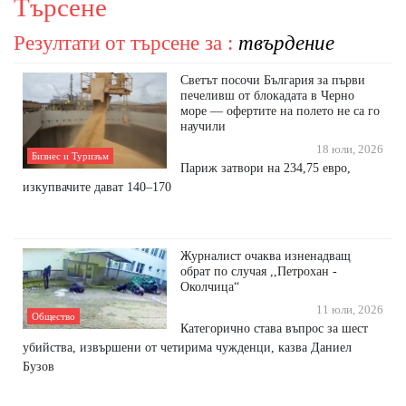
Търсене
Резултати от търсене за :
твърдение
Светът посочи България за първи
печеливш от блокадата в Черно
море — офертите на полето не са го
научили
18 юли, 2026
Бизнес и Туризъм
Париж затвори на 234,75 евро,
изкупвачите дават 140–170
Журналист очаква изненадващ
обрат по случая ,,Петрохан -
Околчица“
11 юли, 2026
Общество
Категорично става въпрос за шест
убийства, извършени от четирима чужденци, казва Даниел
Бузов