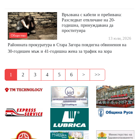
Връзвана с кабели и пребивана:
Разследват отвличане на 20-
годишна, принуждавана да
проституира
Общество
13 юли, 2026
Районната прокуратура в Стара Загора повдигна обвинения на
30-годишен мъж и 41-годишна жена за трафик на хора
1
2
3
4
5
6
>
>>