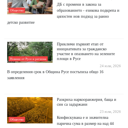
ДБ с промени в закона за
образованието - езикова подкрепа и
Общество
цялостен нов подход за ранно
детско развитие
Приключи първият етап от
инициативата за гражданско
участие в опазването на зелените
площи в Русе
Новини от Русе и региона
24 юли, 2026
В определения срок в Община Русе постъпиха общо 16
заявления
Разкриха наркооранжерия, баща и
син са задържани
23 юли, 2026
Конфискувана е и значителна
Общество
парична сума в размер на над 44