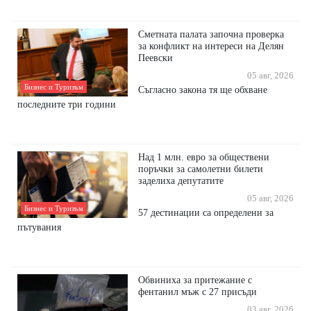
Сметната палата започна проверка
за конфликт на интереси на Делян
Пеевски
05 авг, 2026
Бизнес и Туризъм
Съгласно закона тя ще обхване
последните три години
Над 1 млн. евро за обществени
поръчки за самолетни билети
заделиха депутатите
05 авг, 2026
Бизнес и Туризъм
57 дестинации са определени за
пътувания
Обвиниха за притежание с
фентанил мъж с 27 присъди
03 авг, 2026