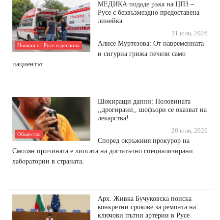
МЕДИКА подаде ръка на ЦПЗ –
Русе с безвъзмездно предоставена
линейка
21 юли, 2026
Алисе Муртезова: От навременната
Новини от Русе и региона
и сигурна грижа печели само
пациентът
Шокиращи данни: Половината
,,дрогирани,, шофьори се оказват на
лекарства!
20 юли, 2026
Общество
Според окръжния прокурор на
Смолян причината е липсата на достатъчно специализирани
лаборатории в страната.
Арх. Живка Бучуковска поиска
конкретни срокове за ремонта на
ключови пътни артерии в Русе