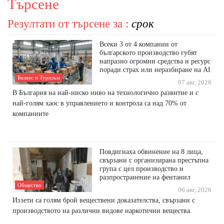
Търсене
Резултати от търсене за :
срок
Всеки 3 от 4 компании от
българското производство губят
напразно огромни средства и ресурс
поради страх или неразбиране на AI
Бизнес и Туризъм
07 авг, 2026
В България на най-ниско ниво на технологично развитие и с
най-голям хаос в управлението и контрола са над 70% от
компаниите
Повдигнаха обвинение на 8 лица,
свързани с организирана престъпна
група с цел производство и
разпространение на фентанил
Общество
06 авг, 2026
Иззети са голям брой веществени доказателства, свързани с
производството на различни видове наркотични вещества.