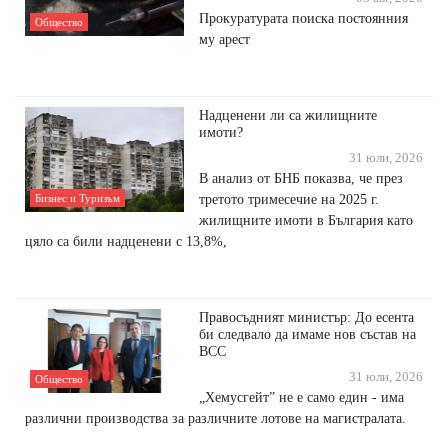
Прокуратурата поиска постоянния
Общество
му арест
Надценени ли са жилищните
имоти?
31 юли, 2026
В анализ от БНБ показва, че през
третото тримесечие на 2025 г.
Бизнес и Туризъм
жилищните имоти в България като
цяло са били надценени с 13,8%,
Правосъдният министър: До есента
би следвало да имаме нов състав на
ВСС
31 юли, 2026
Общество
„Хемусгейт” не е само един - има
различни производства за различните лотове на магистралата.