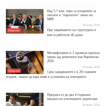
Над 3,7 млн. евро са изхарчени за
заплати в "паразитно" звено на
МВР
30 юли, 2026
При закриването на структурата в
Общество
нея са работили 46 души
Метамфетамин и 2 промила пратиха
трима зад решетките във Варненско
2026
28 юли, 2026
Общество
Сред задържаните е и 20-годишен
младеж, хванат да кара пиян в условията на повторност.
Предлага се до два 4-годишни
мандата на училищните директори
26 юли, 2026