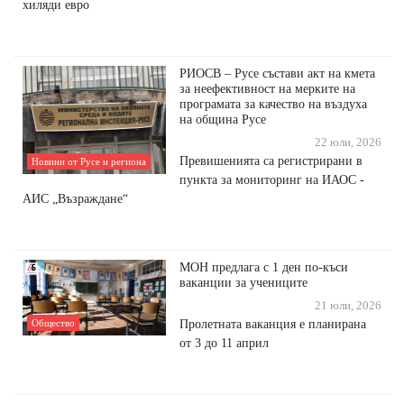
хиляди евро
РИОСВ – Русе състави акт на кмета
за неефективност на мерките на
програмата за качество на въздуха
на община Русе
22 юли, 2026
Превишенията са регистрирани в
Новини от Русе и региона
пункта за мониторинг на ИАОС -
АИС „Възраждане“
МОН предлага с 1 ден по-къси
ваканции за учениците
21 юли, 2026
Пролетната ваканция е планирана
Общество
от 3 до 11 април