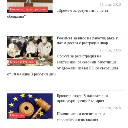
18 юли, 2026
Новини от Русе и региона
​„Време е за резултати, а не за
обещания“
Режимът за внос на работна ръка у
нас и досега е разграден двор
17 юли, 2026
Срокът за регистрация на
завръщащи се сезонни работници
Бизнес и Туризъм
от държави извън ЕС се съкращава
от 10 на едва 3 работни дни
Брюксел откри 8 наказателни
процедури срещу България
15 юли, 2026
Причините са неизпълнени
Общество
европейски изисквания