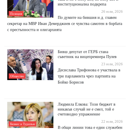
институционална подкрепа
26 юли, 2026
Позиция
По думите на бившия и.д. главен
секретар на МВР Иван Демерджиев се чувства самотен в борбата
с престъпността и олигархията
Бивш депутат от ГЕРБ стана
съветник на вицепремиера Пулев
23 юли, 2026
Десислава Трифонова е участвала в
три парламента чрез партията на
Общество
Бойко Борисов
Людмила Елкова: Този бюджет в
никакъв случай не е смел, той е
счетоводно упражнение
22 юли, 2026
Бизнес и Туризъм
В общи линии това е един служебен