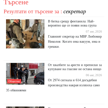
Търсене
Резултати от търсене за :
секретар
В битка срещу фентанила: Най-
вероятно ще се появи нова група
07 авг, 2026
Главният секретар на МВР Любомир
Николов: Когато има вакуум, има и
грешки.
От хвалбите за арести и преписки за
купуване на гласове не остана нищо
06 авг, 2026
От 2974 сигнала и 614 досъдебни
Общество
производства накрая излязоха само
35 обвиняеми