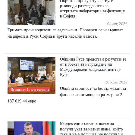
Окръжна прокуратура – Русе
ръководи разследването за
откритата лаборатория за фентанил
в София
04 авг, 2026
Тримата производители са задържани. Проверки се извършват
на адреси в Русе, София и други населени места,
Община Русе представи резултатите
от проекта за изграждане на
Международен младежки център
Русе
28 юли, 2026
Общата стойност на безвъзмездната
Новини от Русе и региона
финансова помощ е в размер на 2
187 019,44 евро
Кандев един месец е чакал да
получи указ за назначаване, който
така и не е получил, не получил и