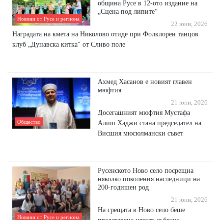
община Русе в 12-ото издание на
„Сцена под липите“
Новини от Русе и региона
22 юни, 2026
Наградата на кмета на Николово отиде при Фолклорен танцов
клуб „Дунавска китка“ от Сливо поле
Ахмед Хасанов е новият главен
мюфтия
21 юни, 2026
Досегашният мюфтия Мустафа
Общество
Алиш Хаджи стана председател на
Висшия мюсюлмански съвет
Русенското Ново село посрещна
няколко поколения наследници на
200-годишен род
21 юни, 2026
На срещата в Ново село беше
Новини от Русе и региона