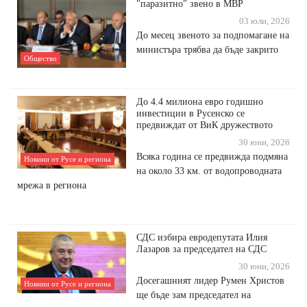
"паразитно" звено в МВР
03 юли, 2026
До месец звеното за подпомагане на
министъра трябва да бъде закрито
Общество
До 4.4 милиона евро годишно
инвестиции в Русенско се
предвиждат от ВиК дружеството
30 юни, 2026
Всяка година се предвижда подмяна
Новини от Русе и региона
на около 33 км. от водопроводната
мрежа в региона
СДС избира евродепутата Илия
Лазаров за председател на СДС
30 юни, 2026
Досегашният лидер Румен Христов
Новини от Русе и региона
ще бъде зам председател на