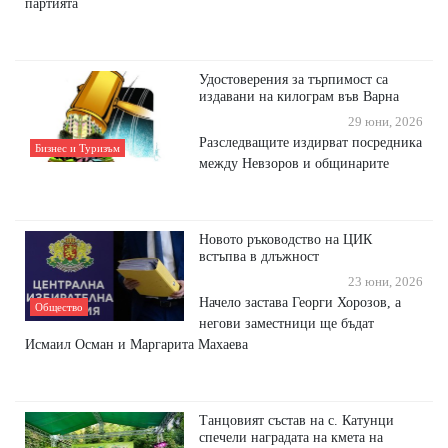
партията
Удостоверения за търпимост са
издавани на килограм във Варна
29 юни, 2026
Разследващите издирват посредника
Бизнес и Туризъм
между Невзоров и общинарите
Новото ръководство на ЦИК
встъпва в длъжност
23 юни, 2026
Начело застава Георги Хорозов, а
Общество
негови заместници ще бъдат
Исмаил Осман и Маргарита Махаева
Танцовият състав на с. Катунци
спечели наградата на кмета на