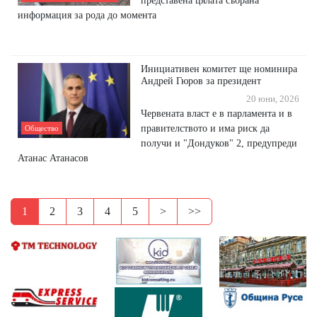
представена цялата събрана
информация за рода до момента
Инициативен комитет ще номинира
Андрей Гюров за президент
20 юни, 2026
Червената власт е в парламента и в
правителството и има риск да
Общество
получи и "Дондуков" 2, предупреди
Атанас Атанасов
1
2
3
4
5
>
>>