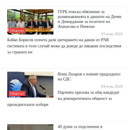
ГЕРБ поиска обяснение за
разминаванията в данните на Дечев
и Демерджиев за полетите на
Атанасова и Пеевски
Общество
05 юли, 2026
Бойко Борисов попита дали цитирането на данни от PNR
системата в този случай може да доведе до някакви последствия
за страната ни
Илия Лазаров е новият председател
на СДС
04 юли, 2026
Партията призова за общ кандидат
Общество
на демократичната общност за
президентските избори
40 души са подслонени в