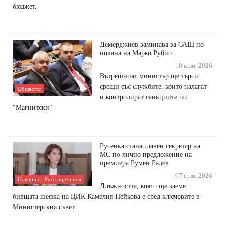
бюджет.
Демерджиев заминава за САЩ по
покана на Марко Рубио
10 юли, 2026
Вътрешният министър ще търси
срещи със службите, които налагат
Общество
и контролират санкциите по
"Магнитски"
Русенка стана главен секретар на
МС по лично предложение на
премиера Румен Радев
07 юли, 2026
Новини от Русе и региона
Длъжността, която ще заеме
бившата шефка на ЦИК Камелия Нейкова е сред ключовите в
Министерския съвет