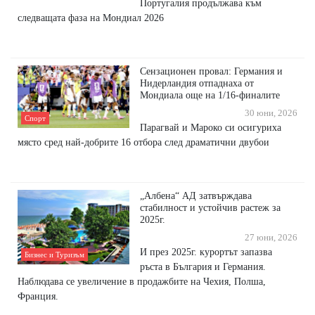
Португалия продължава към
следващата фаза на Мондиал 2026
Сензационен провал: Германия и
Нидерландия отпаднаха от
Мондиала още на 1/16-финалите
30 юни, 2026
Спорт
Парагвай и Мароко си осигуриха
място сред най-добрите 16 отбора след драматични двубои
„Албена“ АД затвърждава
стабилност и устойчив растеж за
2025г.
27 юни, 2026
И през 2025г. курортът запазва
Бизнес и Туризъм
ръста в България и Германия.
Наблюдава се увеличение в продажбите на Чехия, Полша,
Франция.