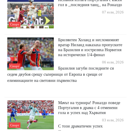
гол в ,,последния танц,, на Роналдо
07 юли, 2026
Спорт
Брилянтен Холанд и несломимият
вратар Ниланд наказаха пропуските
на Бразилия и изстреляха Норвегия
на исторически 1/4-финал
06 юли, 2026
Спорт
Бразилия загуби последните си
седем двубоя срещу съперници от Европа в срещи от
елиминациите на световни първенства
Мачът на турнира! Роналдо поведе
Португалия в драма с 4 отменени
гола и успех над Хърватия
03 юли, 2026
Спорт
С този драматичен успех