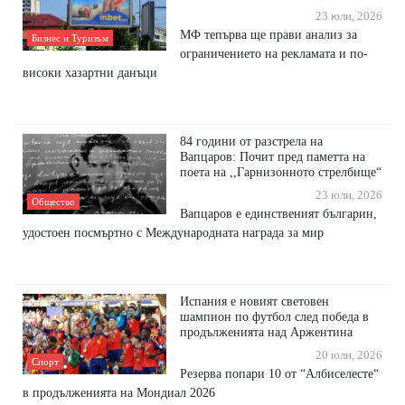
23 юли, 2026
МФ тепърва ще прави анализ за
Бизнес и Туризъм
ограничението на рекламата и по-
високи хазартни данъци
84 години от разстрела на
Вапцаров: Почит пред паметта на
поета на ,,Гарнизонното стрелбище“
23 юли, 2026
Общество
Вапцаров е единственият българин,
удостоен посмъртно с Международната награда за мир
Испания е новият световен
шампион по футбол след победа в
продълженията над Аржентина
20 юли, 2026
Спорт
Резерва попари 10 от “Албиселесте“
в продълженията на Мондиал 2026