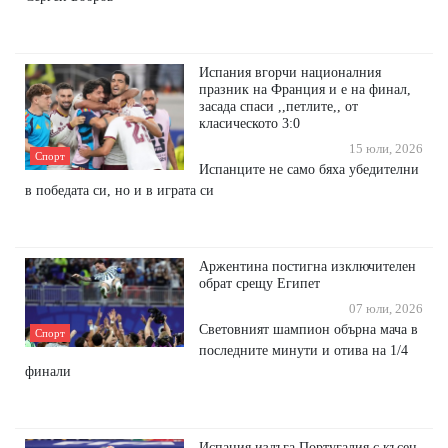
Испания вгорчи националния
празник на Франция и е на финал,
засада спаси ,,петлите,, от
класическото 3:0
15 юли, 2026
Спорт
Испанците не само бяха убедителни
в победата си, но и в играта си
Аржентина постигна изключителен
обрат срещу Египет
07 юли, 2026
Световният шампион обърна мача в
Спорт
последните минути и отива на 1/4
финали
Испания излъга Португалия с късен