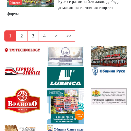
Русе се размина безславно да бъде
Уикенд
домакин на световния спортен
форум
1
2
3
4
>
>>