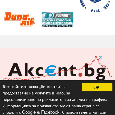
Акцент БГ ЕООД
Този сайт използва „бисквитки“ за
OK!
предоставяне на услугите в него, за
info@akcent.bg
персонализиране на рекламите и за анализ на трафика.
Facebook
Информацията за ползването му от ваша страна се
споделя с Google & Facebook. С използването на този