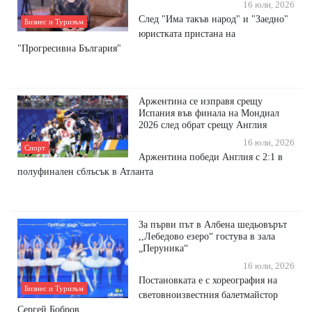
16 юли, 2026
След "Има такъв народ" и "Заедно"
Бизнес и Туризъм
юристката пристана на
"Прогресивна България"
Аржентина се изправя срещу
Испания във финала на Мондиал
2026 след обрат срещу Англия
16 юли, 2026
Спорт
Аржентина победи Англия с 2:1 в
полуфинален сблъсък в Атланта
За първи път в Албена шедьовърът
,,Лебедово езеро“ гостува в зала
„Перуника“
16 юли, 2026
Постановката е с хореография на
Бизнес и Туризъм
световноизвестния балетмайстор
Сергей Бобров