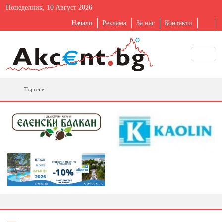
Понеделник, 10 Август 2026
Начало
Реклама
За нас
Контакти
Търсене