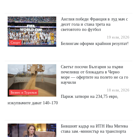
Англия победи Франция в луд мач с
десет гола и стана трета на
световтото по футбол
19 юли, 2026
Спорт
Белингам оформи крайния резултат!
Светът посочи България за първи
печеливш от блокадата в Черно
море — офертите на полето не са го
научили
18 юли, 2026
Бизнес и Туризъм
Париж затвори на 234,75 евро,
изкупвачите дават 140–170
Бившият кадър на ИТН Ива Митева
става зам.-министър на транспорта