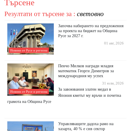
Търсене
Резултати от търсене за :
световно
Започва набирането на предложения
за проекта на бюджет на Община
Русе за 2027 г.
01 авг, 2026
Новини от Русе и региона
Пенчо Милков награди младия
математик Георги Димитров за
международния му успех
31 юли, 2026
За завоювания златен медал в
Новини от Русе и региона
Япония кметът му връчи и почетна
грамота на Община Русе
Управляващите дадоха рамо на
хазарта, 40 % е сив сектор