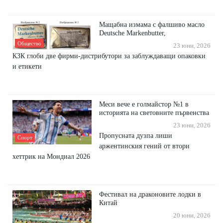
Мащабна измама с фалшиво масло
Deutsche Markenbutter,
Общество
23 юни, 2026
КЗК глоби две фирми-дистрибутори за заблуждаващи опаковки
и етикети
Меси вече е голмайстор №1 в
историята на световните първенства
23 юни, 2026
Пропусната дузпа лиши
Спорт
аржентинския гений от втори
хеттрик на Мондиал 2026
Фестивал на драконовите лодки в
Китай
20 юни, 2026