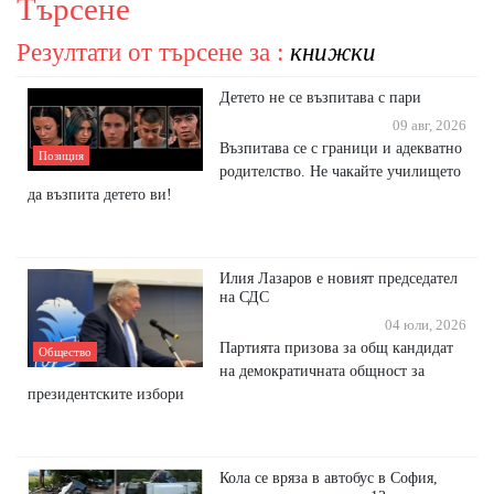
Търсене
Резултати от търсене за :
книжки
Детето не се възпитава с пари
09 авг, 2026
Възпитава се с граници и адекватно
Позиция
родителство. Не чакайте училището
да възпита детето ви!
Илия Лазаров е новият председател
на СДС
04 юли, 2026
Партията призова за общ кандидат
Общество
на демократичната общност за
президентските избори
Кола се вряза в автобус в София,