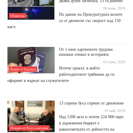
двама души загинаха, 13 са ранени
06 юни, 2026
По данни на Прокуратурата колите
Общество
са се движели със скорост над 150
км/ч
От 1 юни хартиените трудови
книжки отиват в историята
01 юни, 2026
Изтече срокът, в който
Бизнес и Туризъм
работодателите трябваше да ги
оформят и върнат на служителите
13 спрени буса спрени от движение
19 май, 2026
Над 1200 акта и почти 224 000 евро
в държавния бюджет е
Новини от Русе и региона
равносметката от дейността на