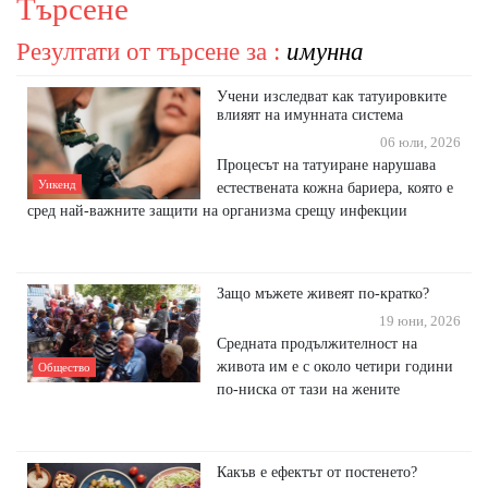
Търсене
Резултати от търсене за :
имунна
Учени изследват как татуировките
влияят на имунната система
06 юли, 2026
Процесът на татуиране нарушава
Уикенд
естествената кожна бариера, която е
сред най-важните защити на организма срещу инфекции
Защо мъжете живеят по-кратко?
19 юни, 2026
Средната продължителност на
живота им е с около четири години
Общество
по-ниска от тази на жените
Какъв е ефектът от постенето?