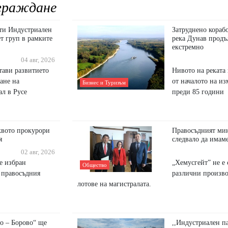
граждане
ти Индустриален
Затруднено кораб
т груп в рамките
река Дунав продъ
екстремно
04 авг, 2026
тави развитието
Нивото на реката 
ане на
от началото на из
Бизнес и Туризъм
л в Русе
преди 85 години
квото прокурори
Правосъдният мин
я
следвало да имам
02 авг, 2026
 е избран
„Хемусгейт” не е 
Общество
а правосъдния
различни произво
лотове на магистралата.
о – Борово“ ще
,,Индустриален п