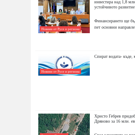
инвестира над 1,8 млн
устойчивото развитие
Финансирането ще бъ
пет основни направле
Новини от Русе и региона
Спират водата- къде, 
Новини от Русе и региона
Христо Гебрев придо
Дряново за 16 млн. е