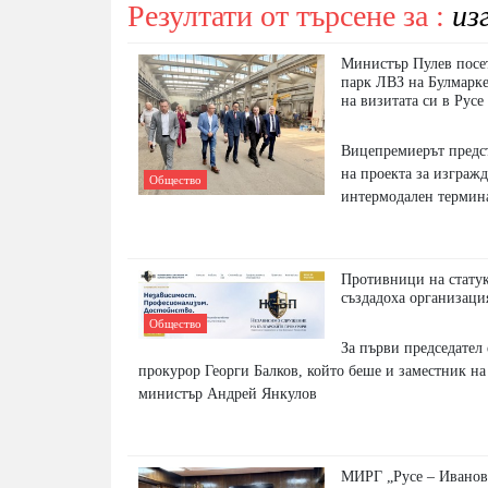
Резултати от търсене за :
из
Министър Пулев посе
парк ЛВЗ на Булмарке
на визитата си в Русе
Вицепремиерът предс
на проекта за изгражд
Общество
интермодален термина
Противници на стату
създадоха организаци
Общество
За първи председател
прокурор Георги Балков, който беше и заместник н
министър Андрей Янкулов
МИРГ „Русе – Иванов