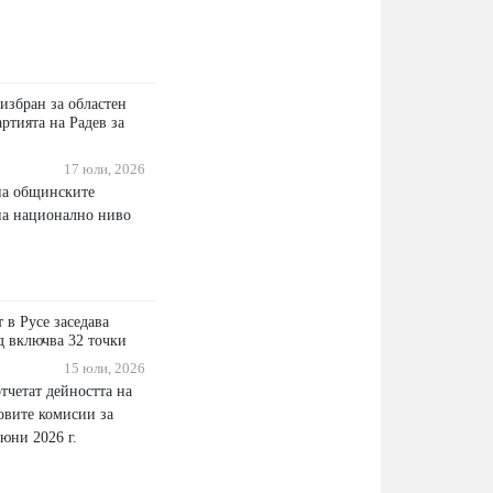
избран за областен
ртията на Радев за
17 юли, 2026
на общинските
на национално ниво
 в Русе заседава
д включва 32 точки
15 юли, 2026
тчетат дейността на
овите комисии за
юни 2026 г.