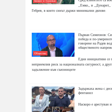
Сред клиентите са во
Бизнес и Туризъм
,,Емко,, и ,,Дунарит,
Гебрев, в които синът държи минимални дялове.
Първан Симеонов: Си
победа и по-умеренот
говорене на Радев вод
общественото напреж
Общество
Едни инициативи се п
неприемлив риск за националната сигурност, а друг
задължение към съюзниците
Задържаха жена с дес
фентанил
Наскоро е арестуван 