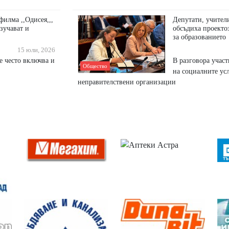
филма ,,Одисея,,,
Депутати, учител
зучават и
обсъдиха проекто
за образованието
15 юли, 2026
е често включва и
В разговора участ
Общество
на социалните ус
неправителствени организации