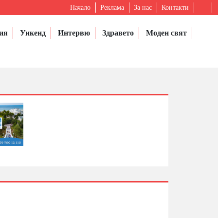
Начало
Реклама
За нас
Контакти
ия
Уикенд
Интервю
Здравето
Моден свят