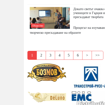
Докато светът очаква 
учениците в Гърция и
пресъздават творбата
Общество
Процесът на изучаван
творческо пресъздаване на образите
1
2
3
4
5
6
>
>>