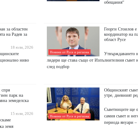
обещания“
ран за областен
Георги Стоилов е 
та на Радев за
координатор на па
област Русе
18 юли, 2026
Новини от Русе и региона
бщинските
Утвърждаването 
национално ниво
лидери ще става също от Изпълнителния съвет 
след подбор
 спря
Общинският съвет
гиен парк на
утре, дневният ре
авна земеделска
Съветниците ще о
15 юли, 2026
самия съвет и нег
Новини от Русе и региона
ускаме
периода януари – 
ка земя