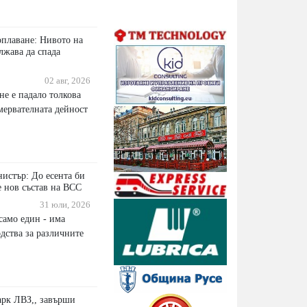
оплаване: Нивото на
лжава да спада
02 авг, 2026
не е падало толкова
мервателната дейност
истър: До есента би
е нов състав на ВСС
31 юли, 2026
само един - има
дства за различните
арк ЛВЗ,, завърши