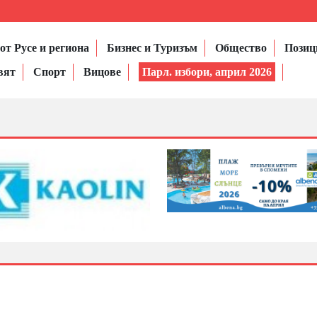
от Русе и региона
Бизнес и Туризъм
Общество
Позиц
вят
Спорт
Вицове
Парл. избори, април 2026