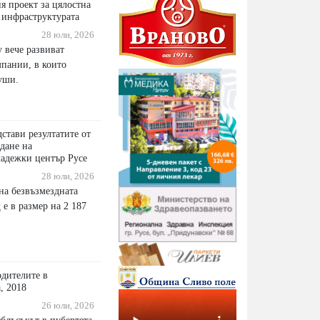
 проект за цялостна
 инфраструктурата
28 юли, 2026
 вече развиват
мпании, в които
уши.
стави резултатите от
дане на
адежки център Русе
28 юли, 2026
на безвъзмездната
е в размер на 2 187
одителите в
, 2018
26 юли, 2026