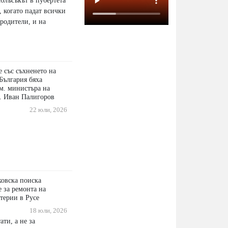
блъсъкът в пубертета
 когато падат всички
 родители, и на
 със съхненето на
България бяха
ам. министъра на
. Иван Палигоров
22 юли, 2026
овска поиска
 за ремонта на
терии в Русе
18 юли, 2026
ати, а не за