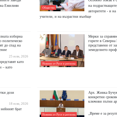
енните заводи
Особено тежък е с
, на Емилиян
на подрастващите,
Общество
авторитети - и на
учители, и на възрастни въобще
лната изборна
Мерки за справяне
о политическо
горите в Северна 
ят до спад на
представени от з
ение
земеделието проф
25 юли, 2026
редставят като
Новини от Русе и региона
и – като
етки дози
Арх. Живка Бучук
конкретни срокове
ключови пътни ар
18 юли, 2026
и нейният брат
​„Време е за резулт
Новини от Русе и региона