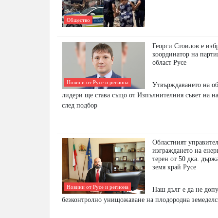
Общество
Георги Стоилов е изб
координатор на партия
област Русе
Новини от Русе и региона
Утвърждаването на о
лидери ще става също от Изпълнителния съвет на 
след подбор
Областният управител
изграждането на енер
терен от 50 дка. държ
земя край Русе
Новини от Русе и региона
Наш дълг е да не доп
безконтролно унищожаване на плодородна земеделс