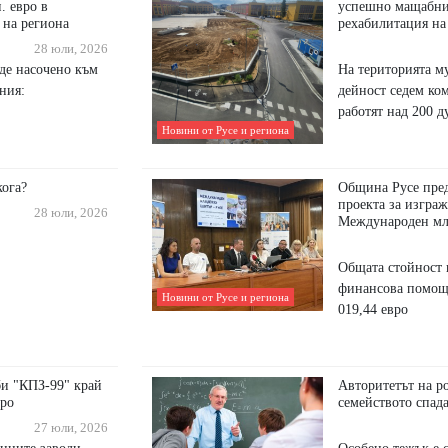
. евро в
успешно мащабния
 на региона
рехабилитация на
28 юли, 2026
де насочено към
На територията му
ния:
дейност седем ко
работят над 200 д
Новини от Русе и региона
кога?
Община Русе пред
проекта за изграж
28 юли, 2026
Международен мл
Общата стойност 
финансова помощ 
Новини от Русе и региона
019,44 евро
би "КПЗ-99" край
Авторитетът на р
вро
семейството спада
27 юли, 2026