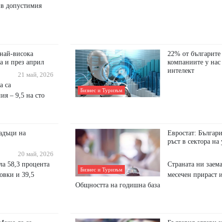
и в допустимия
 най-висока
22% от българите
а и през април
компаниите у нас
интелект
21 май, 2026
а са
Бизнес и Туризъм
ия – 9,5 на сто
адъци на
Евростат: Българи
ръст в сектора на
20 май, 2026
ла 58,3 процента
Страната ни заем
Бизнес и Туризъм
овки и 39,5
месечен прираст 
Общността на годишна база