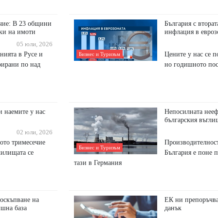
чие: В 23 общини
България с вторат
ки на имоти
инфлация в евроз
05 юли, 2026
нията в Русе и
Цените у нас се п
Бизнес и Туризъм
трирани по над
но годишното пос
 наемите у нас
Непосилната нееф
българския въгли
02 юли, 2026
тото тримесечие
Производителност
Бизнес и Туризъм
жилищата се
България е поне п
тази в Германия
поскъпване на
ЕК ни препоръчва
ишна база
данък