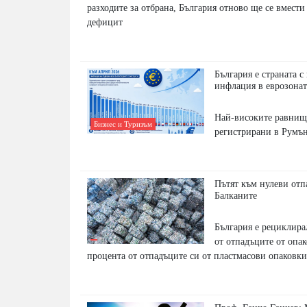
разходите за отбрана, България отново ще се вмест
дефицит
България е страната с
инфлация в еврозонат
Най-високите равнищ
Бизнес и Туризъм
регистрирани в Румън
Пътят към нулеви отп
Балканите
България е рециклира
от отпадъците от опак
процента от отпадъците си от пластмасови опаковки