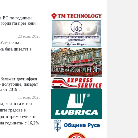
 в ЕС по годишен
 горивата през юни
23 юли, 2026
абавяне на
а база дизелът в
 бележат двуцифрен
 полугодие, пазарът
а от 2019 г.
11 юли, 2026
а, които са в топ
ите градове в
рото тримесечие от
на годината- с 16,2%