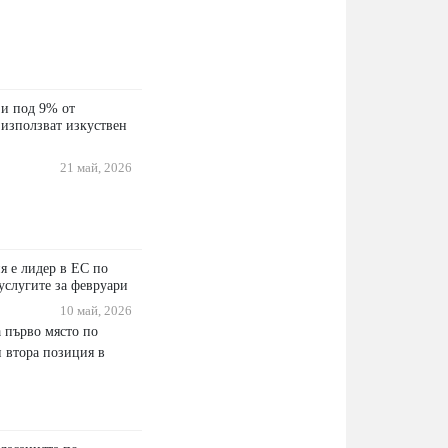
 и под 9% от
 използват изкуствен
21 май, 2026
я е лидер в ЕС по
 услугите за февруари
10 май, 2026
а първо място по
и втора позиция в