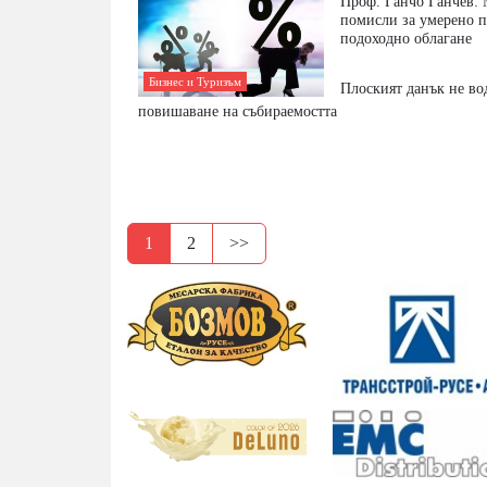
Проф. Ганчо Ганчев: 
помисли за умерено 
подоходно облагане
Бизнес и Туризъм
Плоският данък не во
повишаване на събираемостта
1
2
>>