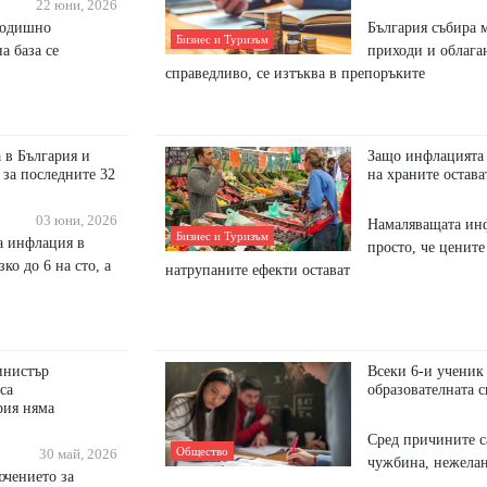
22 юни, 2026
годишно
България събира 
Бизнес и Туризъм
а база се
приходи и облаган
справедливо, се изтъква в препоръките
 в България и
Защо инфлацията 
 за последните 32
на храните остава
03 юни, 2026
Намаляващата инф
Бизнес и Туризъм
а инфлация в
просто, че цените 
ко до 6 на сто, а
натрупаните ефекти остават
инистър
Всеки 6-и ученик 
са
образователната 
рия няма
Сред причините с
Общество
30 май, 2026
чужбина, нежелан
ючението за