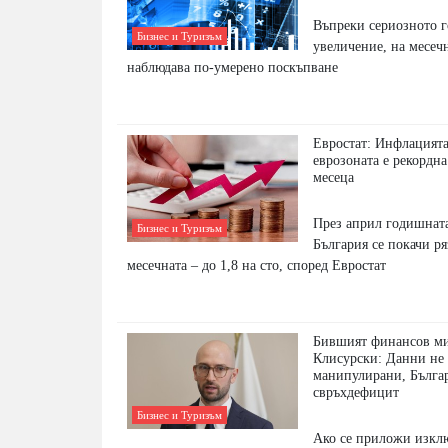
Въпреки сериозното 
Бизнес и Туризъм
увеличение, на месечн
наблюдава по-умерено поскъпване
Евростат: Инфлацията
еврозоната е рекордна
месеца
През април годишнат
Бизнес и Туризъм
България се покачи ряз
месечната – до 1,8 на сто, според Евростат
Бившият финансов м
Клисурски: Данни не 
манипулирани, Бълга
свръхдефицит
Бизнес и Туризъм
Ако се приложи изкл