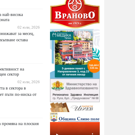
а най-висока
оната
02 юли, 2026
онижават за месец,
къпване остава
ективност на
щен сектор
02 юли, 2026
та в сектора в
ет пъти по-ниска от
 промяна на плоския