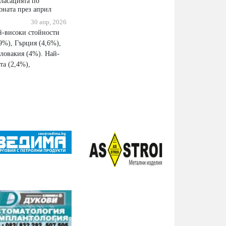
класацията по
оната през април
30 апр, 2026
й-високи стойности
9%), Гърция (4,6%),
Словакия (4%). Най-
та (2,4%),