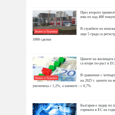
През второто тримесе
има по над 400 покуп
В службите по вписва
Бизнес и Туризъм
още 5 града са регис
1000 сделки
Цените на жилищата и
са втори по-ръст в ЕС
В сравнение с четвър
Бизнес и Туризъм
на 2025 г. цените на 
увеличиха с 1,2%, а наемите - с 0,7%
България е лидер по 
горивата в ЕС на год