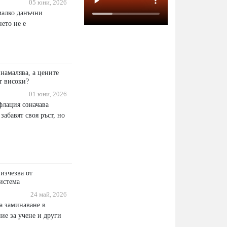
05 юни, 2026
малко данъчни
ето не е
намалява, а цените
т високи?
01 юни, 2026
лация означава
забавят своя ръст, но
изчезва от
система
24 май, 2026
а заминаване в
ие за учене и други