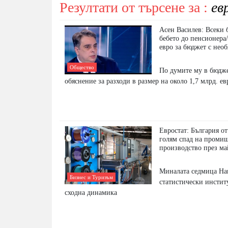
Резултати от търсене за :
ев
Асен Василев: Всеки 
бебето до пенсионера
евро за бюджет с нео
Общество
По думите му в бюдж
обяснение за разходи в размер на около 1,7 млрд. ев
Евростат: България от
голям спад на проми
производство през ма
Миналата седмица На
Бизнес и Туризъм
статистически инстит
сходна динамика