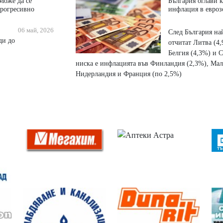
Може да се
България оглави 
прогресивно
инфлация в евроз
06 май, 2026
След България на
ди до
отчитат Литва (4,
Белгия (4,3%) и 
ниска е инфлацията във Финландия (2,3%), Мал
Нидерландия и Франция (по 2,5%)