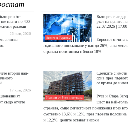
ростат
българин /от
България е лидер
/ ще плати по 400
ръст на цените на
бяснени разходи
22.07.2026 | 17:00
26 юли, 2026
Бизнес и Туризъм
ета липсва
Евростат отчита з
ро.
годишното поскъпване у нас до 26%, а на месечн
страната поевтинява с близо 10%
чете втория най-
Сделките с имоти
шленото
срив през първото
й
се връща до ниват
17 юли, 2026
ционалният
Русе и Стара Загор
Новини от Русе и региона
ут също отчете
шест на най-голем
страната, също регистрират понижения през вто
съответно 13,6% и 12%, през първата половина 
и 12,2%, цените остават високи