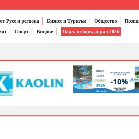
от Русе и региона
Бизнес и Туризъм
Общество
Позиц
вят
Спорт
Вицове
Парл. избори, април 2026