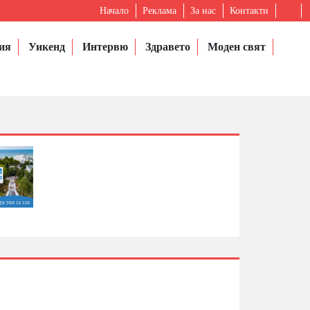
Начало
Реклама
За нас
Контакти
ия
Уикенд
Интервю
Здравето
Моден свят