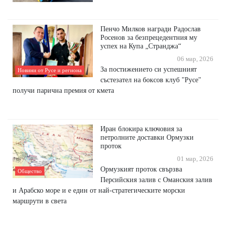
Пенчо Милков награди Радослав
Росенов за безпрецедентния му
успех на Купа „Странджа“
06 мар, 2026
За постижението си успешният
Новини от Русе и региона
състезател на боксов клуб "Русе"
получи парична премия от кмета
Иран блокира ключовия за
петролните доставки Ормузки
проток
01 мар, 2026
Ормузкият проток свързва
Общество
Персийския залив с Оманския залив
и Арабско море и е един от най-стратегическите морски
маршрути в света