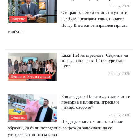
30 апр, 2026
Отстраняването ѝ от институциите
ще бъде последователно, прочете
Общество
Петър Витанов от парламентарната
трибуна
Кажи Не! на агресията: Седмица на
толерантността в ПГ по туризъм -
Русе
24 апр, 2026
Новини от Русе и региона
Езиковедите: Политическият език се
превърна в клишета, агресия и
,,нищоговорене“
21 апр, 2026
Общество
Преди да станат клишета са били
образни, са били попадения, защото са започнали да се
употребяват много масово