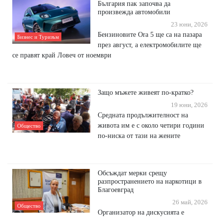
България пак започва да
произвежда автомобили
23 юни, 2026
Бензиновите Ora 5 ще са на пазара
Бизнес и Туризъм
през август, а електромобилите ще
се правят край Ловеч от ноември
Защо мъжете живеят по-кратко?
19 юни, 2026
Средната продължителност на
живота им е с около четири години
Общество
по-ниска от тази на жените
Обсъждат мерки срещу
разпространението на наркотици в
Благоевград
26 май, 2026
Общество
Организатор на дискусията е