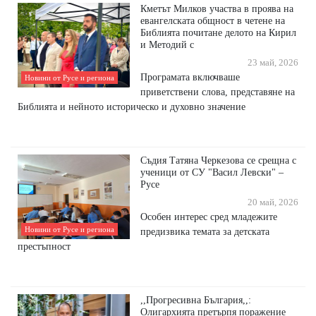
Кметът Милков участва в проява на
евангелската общност в четене на
Библията почитане делото на Кирил
и Методий с
23 май, 2026
Програмата включваше
Новини от Русе и региона
приветствени слова, представяне на
Библията и нейното историческо и духовно значение
Съдия Татяна Черкезова се срещна с
ученици от СУ "Васил Левски" –
Русе
20 май, 2026
Особен интерес сред младежите
Новини от Русе и региона
предизвика темата за детската
престъпност
,,Прогресивна България,,:
Олигархията претърпя поражение