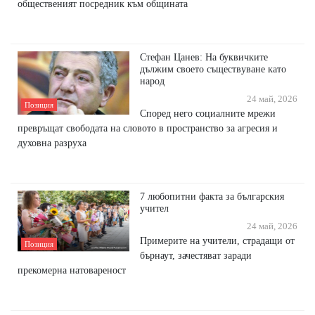
общественият посредник към общината
Стефан Цанев: На буквичките
дължим своето съществуване като
народ
24 май, 2026
Позиция
Според него социалните мрежи
превръщат свободата на словото в пространство за агресия и
духовна разруха
7 любопитни факта за българския
учител
24 май, 2026
Примерите на учители, страдащи от
Позиция
бърнаут, зачестяват заради
прекомерна натовареност