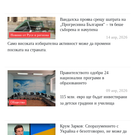
Вандалска проява срещу шатрата на
„Прогресивна България“ – тя беше
съборена и начупена
Новини от Русе и региона
14 апр, 2026
Само високата избирателна активност може да промени
посоката на страната.
Правителството одобри 24
национални програми в
образованието
09 апр, 2026
115 млн. евро ще бъдат инвестирани
Общество
за детски градини и училища
Крум Зарков: Споразумението с
Украйна е безотговорно, не може да