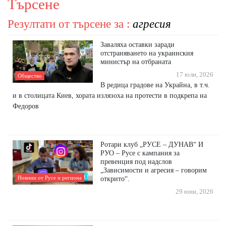
Търсене
Резултати от търсене за :
агресия
Заваляха оставки заради
отстраняването на украинския
министър на отбраната
17 юли, 2026
Общество
В редица градове на Украйна, в т.ч.
и в столицата Киев, хората излязоха на протести в подкрепа на
Федоров
Ротари клуб „РУСЕ – ДУНАВ“ И
РУО – Русе с кампания за
превенция под надслов
„Зависимости и агресия – говорим
Новини от Русе и региона
открито“.
29 юни, 2026