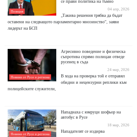
се прави политика на тъмно
04 апр, 2026
Позиция
„Такива решения трябва да бъдат
оставени на следващото парламентарно мнозинство“, заяви
лидерът на БСП
Агресивно поведение и физическа
съпротива спрямо полицаи отведе
русенец в съда
24 мар, 2026
В хода на проверка той е отправял
Новини от Русе и региона
обидни и нецензурни реплики към
полицейските служители,
Нападнаха с юмруци шофьор на
автобус в Русе
18 мар, 2026
Нападателят се издирва
Новини от Русе и региона