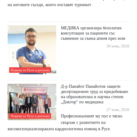
на неговите съседи, които поставят турникет
МЕДИКА организира безплатни
консултации за пациенти със
съмнение за сънна апнея през юли
30 юни, 2026
Новини от Русе и региона
Д-р Панайот Панайотов защити
дисертационен труд за придобиване
на образователна и научна степен
„Доктор“ по медицина
27 юни, 2026
Професионалният му път е тясно
Новини от Русе и региона
свързан с развитието на
високоспециализираната кардиологична помощ в Русе.