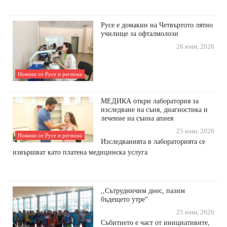
Русе е домакин на Четвъртото лятно
училище за офталмолози
26 юни, 2026
Новини от Русе и региона
МЕДИКА откри лаборатория за
изследване на съня, диагностика и
лечение на сънна апнея
25 юни, 2026
Новини от Русе и региона
Изследванията в лабораторията се
извършват като платена медицинска услуга
,,Сътрудничим днес, пазим
бъдещето утре“
25 юни, 2026
Събитието е част от инициативите,