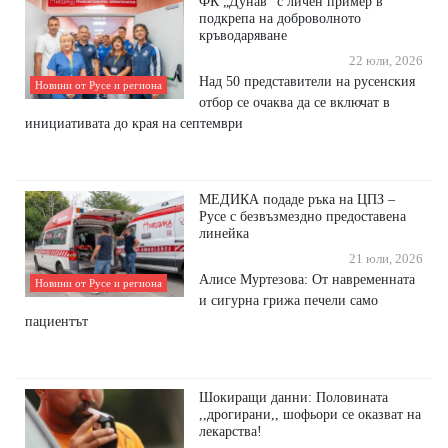
ФК „Дунав“ с личен пример в
подкрепа на доброволното
кръводаряване
22 юли, 2026
Над 50 представители на русенския
Новини от Русе и региона
отбор се очаква да се включат в
инициативата до края на септември
МЕДИКА подаде ръка на ЦПЗ –
Русе с безвъзмездно предоставена
линейка
21 юли, 2026
Алисе Муртезова: От навременната
Новини от Русе и региона
и сигурна грижа печели само
пациентът
Шокиращи данни: Половината
,,дрогирани,, шофьори се оказват на
лекарства!