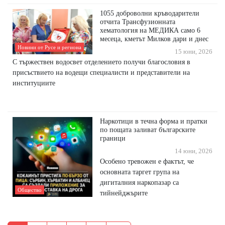
1055 доброволни кръводарители
отчита Трансфузионната
хематология на МЕДИКА само 6
месеца, кметът Милков дари и днес
Новини от Русе и региона
15 юни, 2026
С тържествен водосвет отделението получи благословия в
присъствието на водещи специалисти и представители на
институциите
Наркотици в течна форма и пратки
по пощата заливат българските
граници
14 юни, 2026
Особено тревожен е фактът, че
основната таргет група на
дигиталния наркопазар са
Общество
тийнейджърите