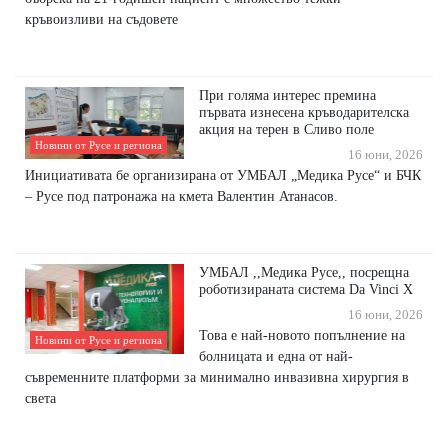
кръвоизливи на съдовете
При голяма интерес премина
първата изнесена кръводарителска
акция на терен в Сливо поле
Новини от Русе и региона
16 юни, 2026
Инициативата бе организирана от УМБАЛ „Медика Русе“ и БЧК
– Русе под патронажа на кмета Валентин Атанасов.
УМБАЛ ,,Медика Русе,, посрещна
роботизираната система Da Vinci X
16 юни, 2026
Това е най-новото попълнение на
Новини от Русе и региона
болницата и една от най-
съвременните платформи за минимално инвазивна хирургия в
света