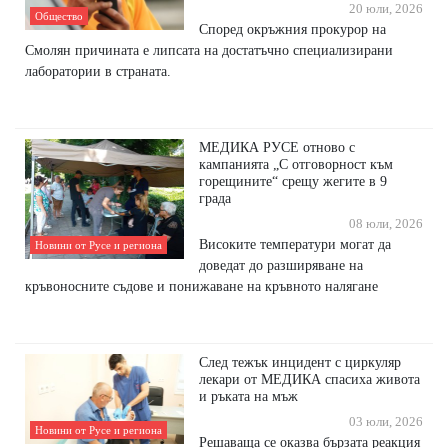
20 юли, 2026
Общество
Според окръжния прокурор на
Смолян причината е липсата на достатъчно специализирани
лаборатории в страната.
МЕДИКА РУСЕ отново с
кампанията „С отговорност към
горещините“ срещу жегите в 9
града
08 юли, 2026
Високите температури могат да
Новини от Русе и региона
доведат до разширяване на
кръвоносните съдове и понижаване на кръвното налягане
След тежък инцидент с циркуляр
лекари от МЕДИКА спасиха живота
и ръката на мъж
03 юли, 2026
Новини от Русе и региона
Решаваща се оказва бързата реакция