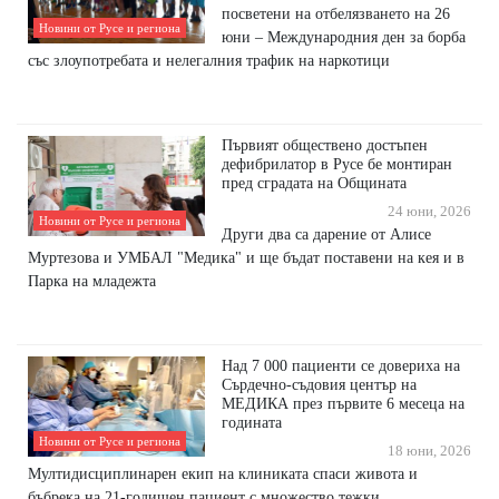
посветени на отбелязването на 26
Новини от Русе и региона
юни – Международния ден за борба
със злоупотребата и нелегалния трафик на наркотици
Първият обществено достъпен
дефибрилатор в Русе бе монтиран
пред сградата на Общината
24 юни, 2026
Новини от Русе и региона
Други два са дарение от Алисе
Муртезова и УМБАЛ "Медика" и ще бъдат поставени на кея и в
Парка на младежта
Над 7 000 пациенти се довериха на
Сърдечно-съдовия център на
МЕДИКА през първите 6 месеца на
годината
Новини от Русе и региона
18 юни, 2026
Мултидисциплинарен екип на клиниката спаси живота и
бъбрека на 21-годишен пациент с множество тежки