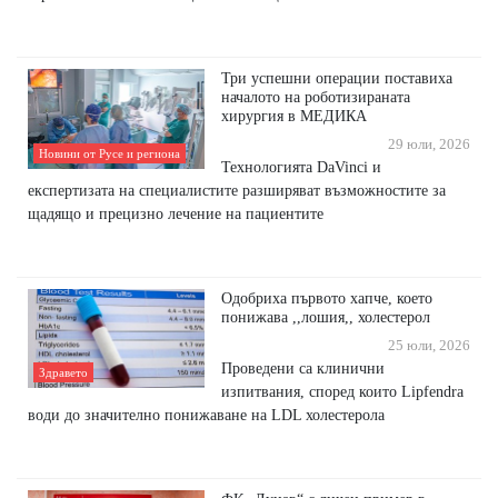
Три успешни операции поставиха
началото на роботизираната
хирургия в МЕДИКА
29 юли, 2026
Новини от Русе и региона
Технологията DaVinci и
експертизата на специалистите разширяват възможностите за
щадящо и прецизно лечение на пациентите
Одобриха първото хапче, което
понижава ,,лошия,, холестерол
25 юли, 2026
Проведени са клинични
Здравето
изпитвания, според които Lipfendra
води до значително понижаване на LDL холестерола