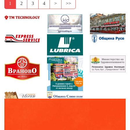
1
2
3
4
>
>>