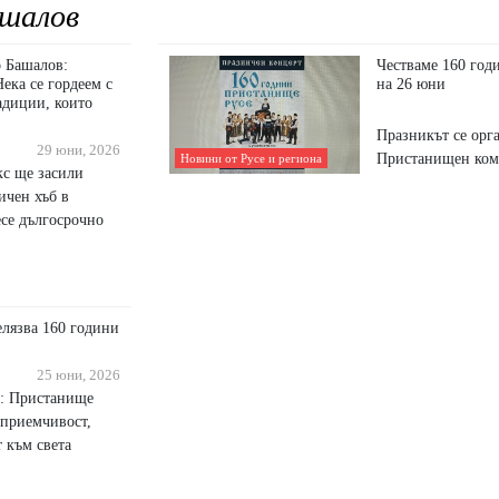
шалов
о Башалов:
Честваме 160 год
ека се гордеем с
на 26 юни
радиции, които
Празникът се орг
29 юни, 2026
Пристанищен ко
Новини от Русе и региона
с ще засили
ичен хъб в
се дългосрочно
лязва 160 години
25 юни, 2026
а: Пристанище
дприемчивост,
т към света