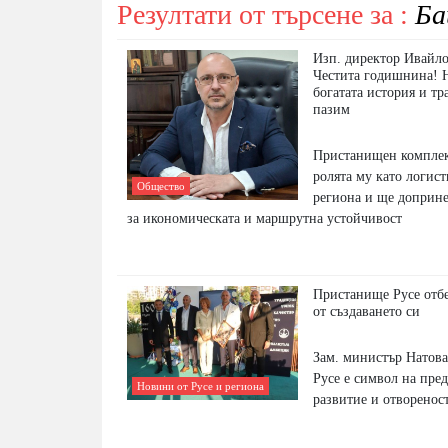
Резултати от търсене за :
Ба
Изп. директор Ивайл
Честита годишнина! Н
богатата история и т
пазим
Пристанищен комплек
ролята му като логист
Общество
региона и ще доприне
за икономическата и маршрутна устойчивост
Пристанище Русе отбе
от създаването си
Зам. министър Натов
Русе е символ на пре
Новини от Русе и региона
развитие и отворенос