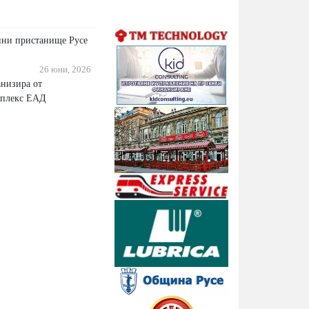
ини пристанище Русе
26 юни, 2026
анизира от
мплекс ЕАД