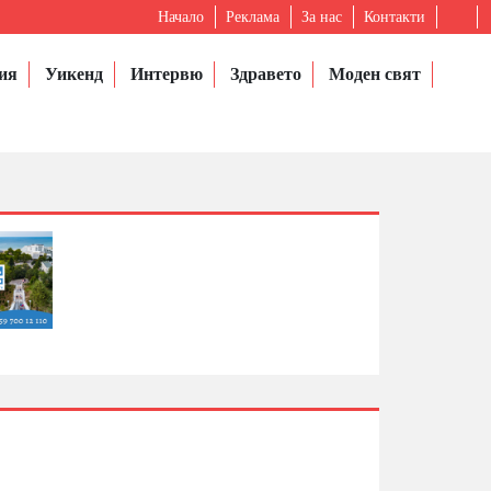
Начало
Реклама
За нас
Контакти
ия
Уикенд
Интервю
Здравето
Моден свят