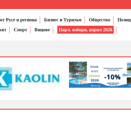
от Русе и региона
Бизнес и Туризъм
Общество
Позиц
вят
Спорт
Вицове
Парл. избори, април 2026