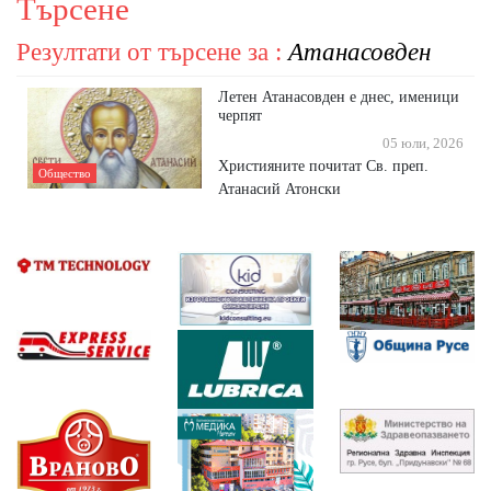
Търсене
Резултати от търсене за :
Атанасовден
Летен Атанасовден е днес, именици
черпят
05 юли, 2026
Християните почитат Св. преп.
Общество
Атанасий Атонски