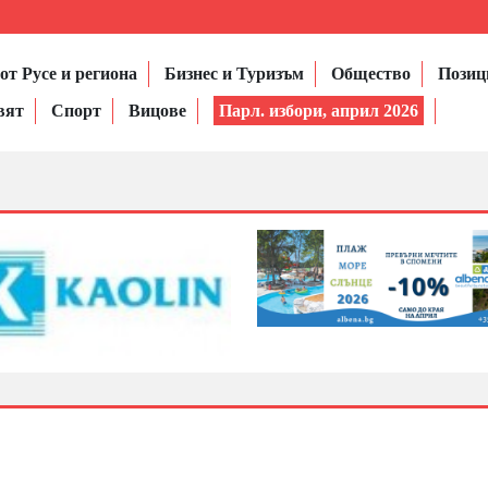
от Русе и региона
Бизнес и Туризъм
Общество
Позиц
вят
Спорт
Вицове
Парл. избори, април 2026