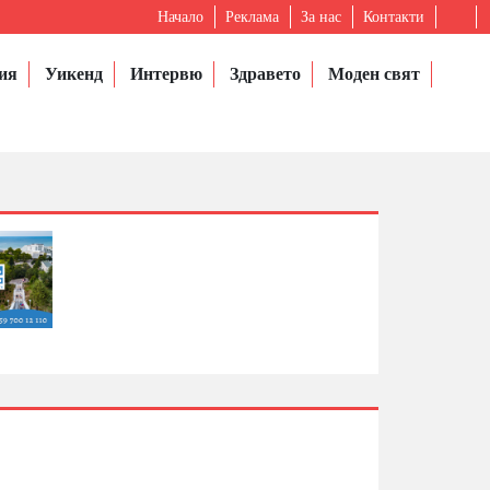
Начало
Реклама
За нас
Контакти
ия
Уикенд
Интервю
Здравето
Моден свят