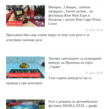
Винарна ,,Свищов,, спечели
наградата ,,Златен киликс,, на
фестивала Rose Wine Expo в
Казанлък с розето Rose Legio Prima
Cuvee
Винен свят
11 юли, 2026
Присъдени бяха още златен медал за тихо сухо розе и за
естествено пенливо розе
Започва записването за кулинарния
конкурс на Празника на торта
,,Гараш“
11 юли, 2026
Новини от Русе и региона
Тази година конкурсът ще се
проведе в три категории
Русе е домакин на автомобилния
фестивал MASKA XXXL с дрифт