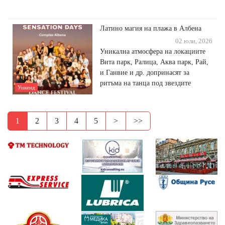
Латино магия на плажа в Албена
02 юли, 2026
Уникална атмосфера на локациите
Вита парк, Ралица, Аква парк, Рай,
и Ганвие и др. допринасят за
ритъма на танца под звездите
Уикенд
1
2
3
4
5
>
>>