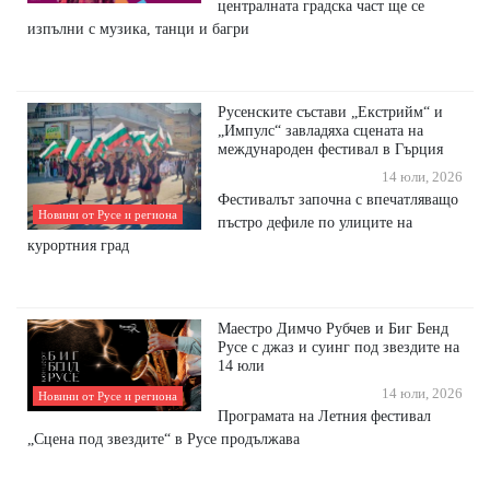
централната градска част ще се
изпълни с музика, танци и багри
Русенските състави „Екстрийм“ и
„Импулс“ завладяха сцената на
международен фестивал в Гърция
14 юли, 2026
Фестивалът започна с впечатляващо
Новини от Русе и региона
пъстро дефиле по улиците на
курортния град
Маестро Димчо Рубчев и Биг Бенд
Русе с джаз и суинг под звездите на
14 юли
14 юли, 2026
Новини от Русе и региона
Програмата на Летния фестивал
„Сцена под звездите“ в Русе продължава