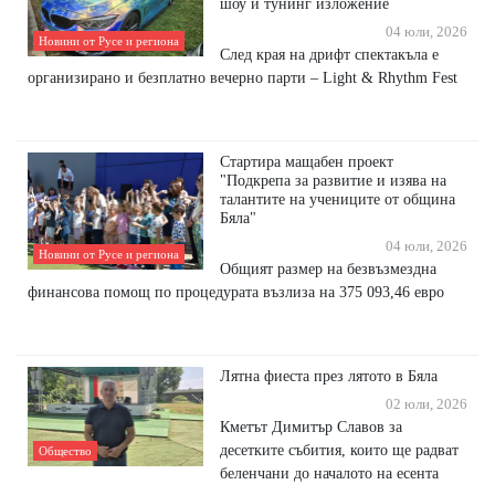
шоу и тунинг изложение
04 юли, 2026
Новини от Русе и региона
След края на дрифт спектакъла е
организирано и безплатно вечерно парти – Light & Rhythm Fest
Стартира мащабен проект
"Подкрепа за развитие и изява на
талантите на учениците от община
Бяла"
04 юли, 2026
Новини от Русе и региона
Общият размер на безвъзмездна
финансова помощ по процедурата възлиза на 375 093,46 евро
Лятна фиеста през лятото в Бяла
02 юли, 2026
Кметът Димитър Славов за
десетките събития, които ще радват
Общество
беленчани до началото на есента