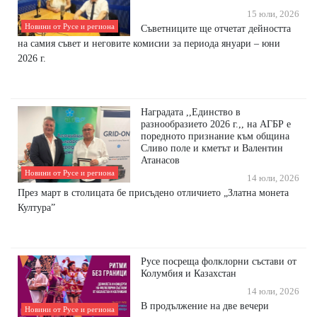
15 юли, 2026
Новини от Русе и региона
Съветниците ще отчетат дейността
на самия съвет и неговите комисии за периода януари – юни
2026 г.
Наградата ,,Единство в
разнообразието 2026 г.,, на АГБР е
поредното признание към община
Сливо поле и кметът и Валентин
Атанасов
Новини от Русе и региона
14 юли, 2026
През март в столицата бе присъдено отличието „Златна монета
Култура”
Русе посреща фолклорни състави от
Колумбия и Казахстан
14 юли, 2026
В продължение на две вечери
Новини от Русе и региона