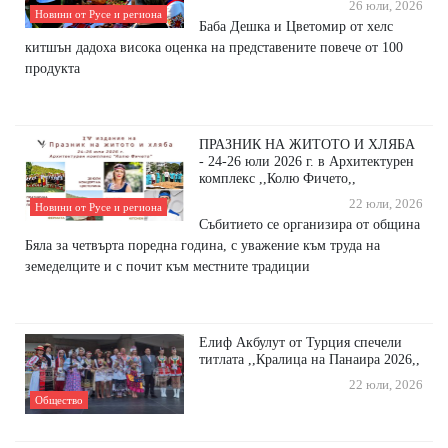
26 юли, 2026
Новини от Русе и региона
Баба Дешка и Цветомир от хелс
китшън дадоха висока оценка на представените повече от 100
продукта
ПРАЗНИК НА ЖИТОТО И ХЛЯБА
- 24-26 юли 2026 г. в Архитектурен
комплекс ,,Колю Фичето,,
22 юли, 2026
Новини от Русе и региона
Събитието се организира от община
Бяла за четвърта поредна година, с уважение към труда на
земеделците и с почит към местните традиции
Елиф Акбулут от Турция спечели
титлата ,,Кралица на Панаира 2026,,
22 юли, 2026
Общество