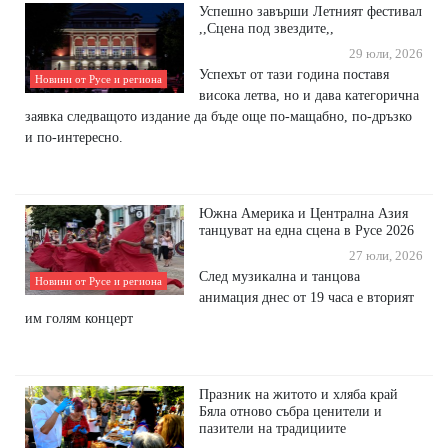
Успешно завърши Летният фестивал
,,Сцена под звездите,,
29 юли, 2026
Успехът от тази година поставя
Новини от Русе и региона
висока летва, но и дава категорична
заявка следващото издание да бъде още по-мащабно, по-дръзко
и по-интересно.
Южна Америка и Централна Азия
танцуват на една сцена в Русе 2026
27 юли, 2026
След музикална и танцова
Новини от Русе и региона
анимация днес от 19 часа е вторият
им голям концерт
Празник на житото и хляба край
Бяла отново събра ценители и
пазители на традициите