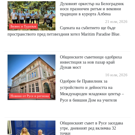
Духовият оркестър на Белоградчик
носи празничен ритъм и вековни
традиции в курорта Албена
21 юли, 2026
Бизнес и Туризъм
Сцената на събитието ще бъде
пространството пред петзвездния хотел Maritim Paradise Blue.
Общинските съветници одобриха
инвестиция за нов пазар край
Дунав мост
16 юли, 2026
Одобрен бе Правилник за
устройството и дейността на
Международен младежки център –
Новини от Русе и региона
Русе в бившия Дом на учителя
Общинският съвет в Русе заседава
утре, дневният ред включва 32
точки