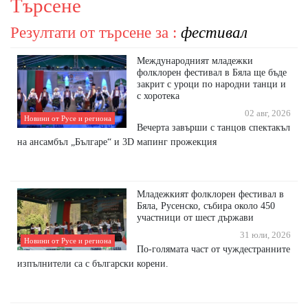
Търсене
Резултати от търсене за :
фестивал
Международният младежки
фолклорен фестивал в Бяла ще бъде
закрит с уроци по народни танци и
с хоротека
02 авг, 2026
Новини от Русе и региона
Вечерта завърши с танцов спектакъл
на ансамбъл „Българе“ и 3D мапинг прожекция
Младежкият фолклорен фестивал в
Бяла, Русенско, събира около 450
участници от шест държави
31 юли, 2026
Новини от Русе и региона
По-голямата част от чуждестранните
изпълнители са с български корени.