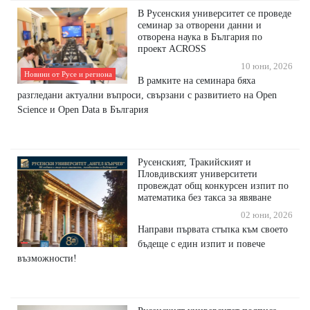
В Русенския университет се проведе
семинар за отворени данни и
отворена наука в България по
проект ACROSS
10 юни, 2026
Новини от Русе и региона
В рамките на семинара бяха
разгледани актуални въпроси, свързани с развитието на Open
Science и Open Data в България
Русенският, Тракийският и
Пловдивският университети
провеждат общ конкурсен изпит по
математика без такса за явяване
02 юни, 2026
Направи първата стъпка към своето
бъдеще с един изпит и повече
възможности!