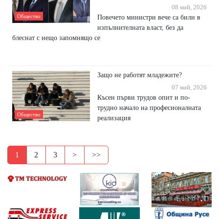
08 май, 2026
Общество
Повечето министри вече са били в
изпълнителната власт, без да
блеснат с нещо запомнящо се
Защо не работят младежите?
07 май, 2026
Късен първи трудов опит и по-
трудно начало на професионалната
Общество
реализация
1
2
3
>
>>