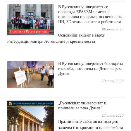
В Русенския университет се
провежда ЕРАЗЪМ+ смесена
интензивна програма, посветена на
ИИ, 3D технологиите и роботиката
06 юли, 2026
Новини от Русе и региона
Основният акцент е върху
интердисциплинарното мислене и креативността
В Русенския университет бе открита
изложба, посветена на Деня на река
Дунав
29 юни, 2026
„Русенският университет и
приятели за река Дунав“
27 юни, 2026
Празничните събития на този ден
започва с откриването на изложбата