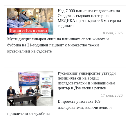
Над 7 000 пациенти се довериха на
Сърдечно-съдовия център на
МЕДИКА през първите 6 месеца на
годината
Новини от Русе и региона
18 юни, 2026
Мултидисциплинарен екип на клиниката спаси живота и
бъбрека на 21-годишен пациент с множество тежки
кръвоизливи на съдовете
Русенският университет утвърди
позицията си на водещ
изследователски и иновационен
център в Дунавския регион
17 юни, 2026
В проекта участваха 169
изследователи, включително и
привлечени от чужбина