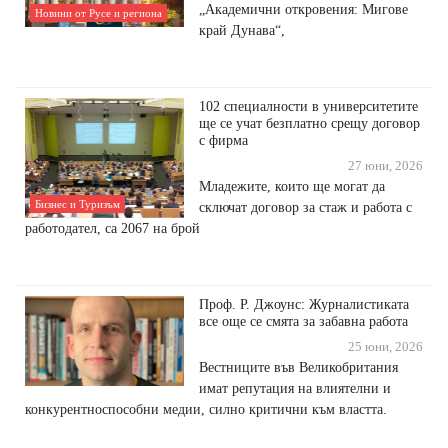
„Академични откровения: Мигове
Новини от Русе и региона
край Дунава“,
102 специалности в университетите
ще се учат безплатно срещу договор
с фирма
27 юни, 2026
Младежите, които ще могат да
Бизнес и Туризъм
сключат договор за стаж и работа с
работодател, са 2067 на брой
Проф. Р. Джоунс: Журналистиката
все още се смята за забавна работа
25 юни, 2026
Вестниците във Великобритания
имат репутация на влиятелни и
конкурентноспособни медии, силно критични към властта.