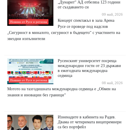
„Дунарит“ АД отбеляза 123 години
от създаването си
09 май, 2026
Концерт спектакъл в зала Арена
Новини от Русе и региона
Русе се проведе под надслов
„Сигурност в миналото, сигурност в бъдещето“ с участнието на
звездни изпълнители
Русенският университет посреща
международни гости от 23 държави
в ежегодната международна
седмица
Новини от Русе и региона
08 май, 2026
Мотото на тазгодишната международна седмица е „Обмен на
знания и иновации без граници“
Изненадите в кабинета на Радев.
Двама от четиримата вицепремиери
са без портфейл