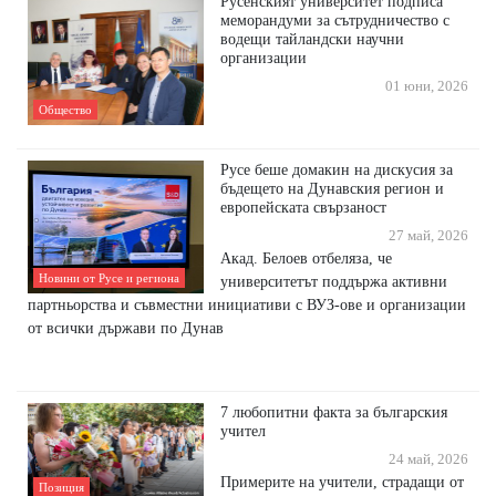
Русенският университет подписа
меморандуми за сътрудничество с
водещи тайландски научни
организации
01 юни, 2026
Общество
Русе беше домакин на дискусия за
бъдещето на Дунавския регион и
европейската свързаност
27 май, 2026
Акад. Белоев отбеляза, че
Новини от Русе и региона
университетът поддържа активни
партньорства и съвместни инициативи с ВУЗ-ове и организации
от всички държави по Дунав
7 любопитни факта за българския
учител
24 май, 2026
Примерите на учители, страдащи от
Позиция