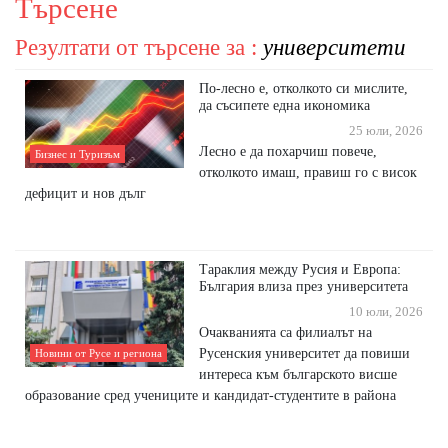
Търсене
Резултати от търсене за :
университети
По-лесно е, отколкото си мислите,
да съсипете една икономика
25 юли, 2026
Лесно е да похарчиш повече,
Бизнес и Туризъм
отколкото имаш, правиш го с висок
дефицит и нов дълг
Тараклия между Русия и Европа:
България влиза през университета
10 юли, 2026
Очакванията са филиалът на
Русенския университет да повиши
Новини от Русе и региона
интереса към българското висше
образование сред учениците и кандидат-студентите в района