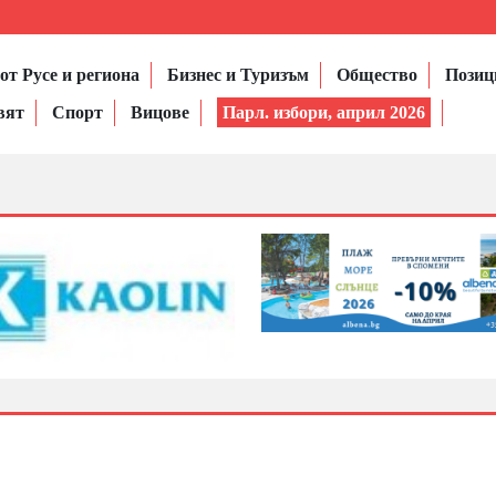
от Русе и региона
Бизнес и Туризъм
Общество
Позиц
вят
Спорт
Вицове
Парл. избори, април 2026