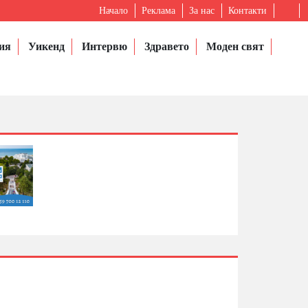
Начало
Реклама
За нас
Контакти
ия
Уикенд
Интервю
Здравето
Моден свят