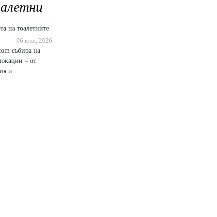
алетни
та на тоалетните
06 юли, 2026
.com събира на
локации – от
ия и