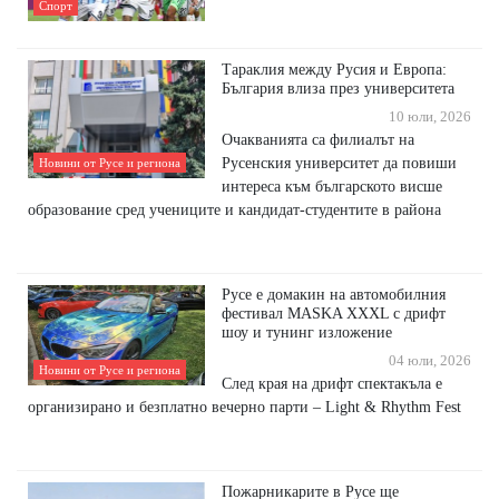
Спорт
Тараклия между Русия и Европа:
България влиза през университета
10 юли, 2026
Очакванията са филиалът на
Русенския университет да повиши
Новини от Русе и региона
интереса към българското висше
образование сред учениците и кандидат-студентите в района
Русе е домакин на автомобилния
фестивал MASKA XXXL с дрифт
шоу и тунинг изложение
04 юли, 2026
Новини от Русе и региона
След края на дрифт спектакъла е
организирано и безплатно вечерно парти – Light & Rhythm Fest
Пожарникарите в Русе ще