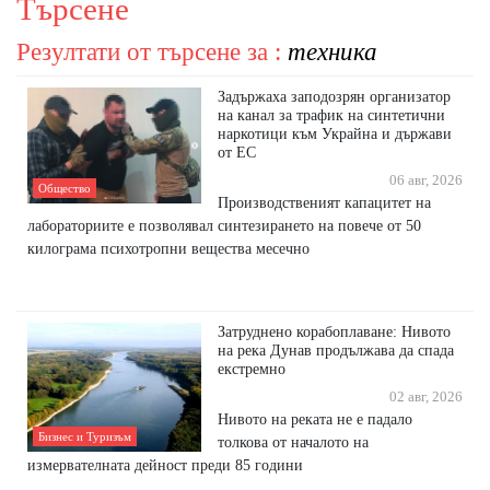
Търсене
Резултати от търсене за :
техника
Задържаха заподозрян организатор
на канал за трафик на синтетични
наркотици към Украйна и държави
от ЕС
06 авг, 2026
Общество
Производственият капацитет на
лабораториите е позволявал синтезирането на повече от 50
килограма психотропни вещества месечно
Затруднено корабоплаване: Нивото
на река Дунав продължава да спада
екстремно
02 авг, 2026
Нивото на реката не е падало
Бизнес и Туризъм
толкова от началото на
измервателната дейност преди 85 години