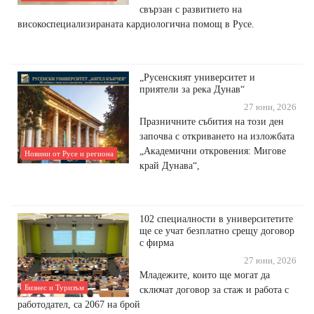
свързан с развитието на
високоспециализираната кардиологична помощ в Русе.
„Русенският университет и
приятели за река Дунав“
27 юни, 2026
Празничните събития на този ден
започва с откриването на изложбата
„Академични откровения: Мигове
Новини от Русе и региона
край Дунава“,
102 специалности в университетите
ще се учат безплатно срещу договор
с фирма
27 юни, 2026
Младежите, които ще могат да
Бизнес и Туризъм
сключат договор за стаж и работа с
работодател, са 2067 на брой