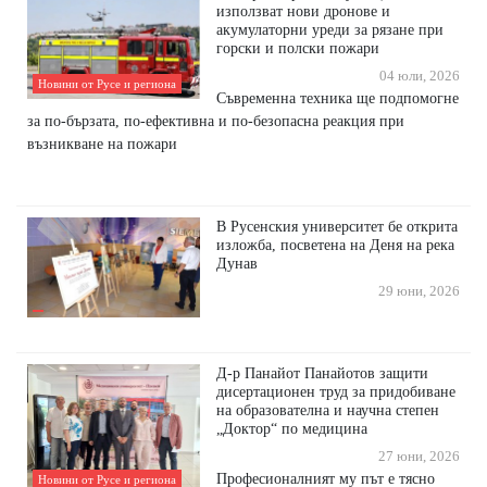
използват нови дронове и
акумулаторни уреди за рязане при
горски и полски пожари
04 юли, 2026
Новини от Русе и региона
Съвременна техника ще подпомогне
за по-бързата, по-ефективна и по-безопасна реакция при
възникване на пожари
В Русенския университет бе открита
изложба, посветена на Деня на река
Дунав
29 юни, 2026
Д-р Панайот Панайотов защити
дисертационен труд за придобиване
на образователна и научна степен
„Доктор“ по медицина
27 юни, 2026
Професионалният му път е тясно
Новини от Русе и региона