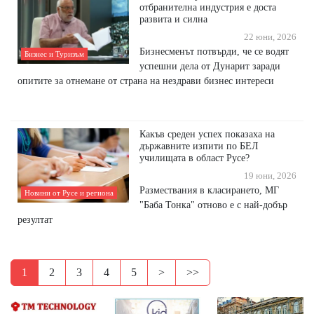
отбранителна индустрия е доста
развита и силна
22 юни, 2026
Бизнесменът потвърди, че се водят
Бизнес и Туризъм
успешни дела от Дунарит заради
опитите за отнемане от страна на нездрави бизнес интереси
Какъв среден успех показаха на
държавните изпити по БЕЛ
училищата в област Русе?
19 юни, 2026
Размествания в класирането, МГ
Новини от Русе и региона
"Баба Тонка" отново е с най-добър
резултат
1
2
3
4
5
>
>>