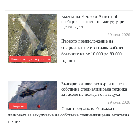
Кметът на Ряхово и Акцент.БГ
съобщиха за кости от мамут, утре
ще ги вадят
29 юли, 2026
Първото предположение на
специалистите е за голям хоботен
бозайник на от 10 000 до 80 000
Новини от Русе и региона
години
България отново отхвърли шанса за
собствена специализирана техника
за гасене на пожари от въздуха
29 юли, 2026
Общество
У нас продължава блокажа на
плановете за закупуване на собствена специализирана летателна
техника