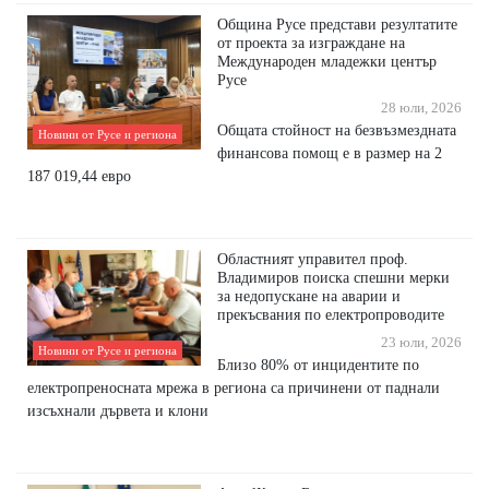
Община Русе представи резултатите
от проекта за изграждане на
Международен младежки център
Русе
28 юли, 2026
Общата стойност на безвъзмездната
Новини от Русе и региона
финансова помощ е в размер на 2
187 019,44 евро
Областният управител проф.
Владимиров поиска спешни мерки
за недопускане на аварии и
прекъсвания по електропроводите
23 юли, 2026
Новини от Русе и региона
Близо 80% от инцидентите по
електропреносната мрежа в региона са причинени от паднали
изсъхнали дървета и клони