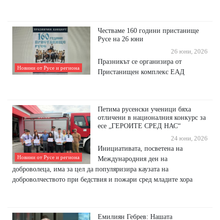
Честваме 160 години пристанище
Русе на 26 юни
26 юни, 2026
Празникът се организира от
Новини от Русе и региона
Пристанищен комплекс ЕАД
Петима русенски ученици бяха
отличени в националния конкурс за
есе „ГЕРОИТЕ СРЕД НАС“
24 юни, 2026
Инициативата, посветена на
Новини от Русе и региона
Международния ден на
доброволеца, има за цел да популяризира каузата на
доброволчеството при бедствия и пожари сред младите хора
Емилиян Гебрев: Нашата