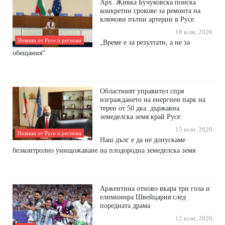
Арх. Живка Бучуковска поиска
конкретни срокове за ремонта на
ключови пътни артерии в Русе
18 юли, 2026
Новини от Русе и региона
​„Време е за резултати, а не за
обещания“
Областният управител спря
изграждането на енергиен парк на
терен от 50 дка. държавна
земеделска земя край Русе
15 юли, 2026
Новини от Русе и региона
Наш дълг е да не допускаме
безконтролно унищожаване на плодородна земеделска земя
Аржентина отново вкара три гола и
елиминира Швейцария след
поредната драма
12 юли, 2026