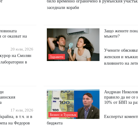
от
било временно ограничено в румънския участък
заседнали кораби
ловината
Защо жените пона
 се оказват на
мъжете?
20 юли, 2026
Учените обяснява
курор на Смолян
женския и мъжки
Здравето
 лаборатории в
влиянието на лет
ди
Андриан Николов:
раинския
правило да не се 
а
10% от БВП за ра
17 юли, 2026
Бизнес и Туризъм
крайна, в т.ч. и в
Експертът комент
крепа на Федоров
бюджета