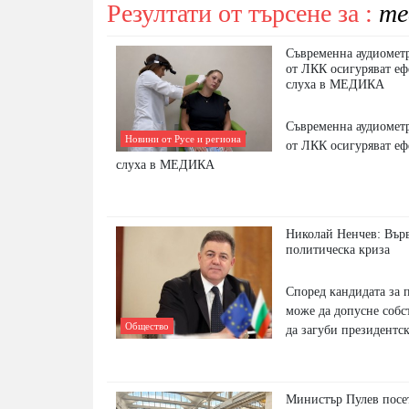
Резултати от търсене за :
те
Съвременна аудиометр
от ЛКК осигуряват еф
слуха в МЕДИКА
Съвременна аудиометр
Новини от Русе и региона
от ЛКК осигуряват еф
слуха в МЕДИКА
Николай Ненчев: Вър
политическа криза
Според кандидата за 
може да допусне собс
Общество
да загуби президентс
Министър Пулев посе