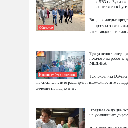
парк ЛВЗ на Булмарке
на визитата си в Русе
Вицепремиерът предс
на проекта за изгражд
Общество
интермодален термина
Три успешни операци
началото на роботизи
МЕДИКА
Новини от Русе и региона
Технологията DaVinci
на специалистите разширяват възможностите за ща
лечение на пациентите
Предлага се до два 4
на училищните дирек