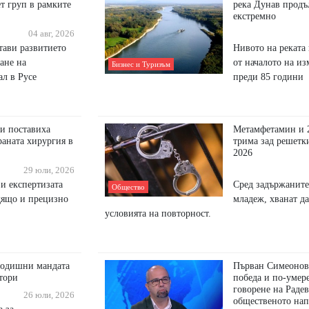
т груп в рамките
река Дунав продъ
екстремно
04 авг, 2026
тави развитието
Нивото на реката 
ане на
от началото на из
Бизнес и Туризъм
л в Русе
преди 85 години
и поставиха
Метамфетамин и 
раната хирургия в
трима зад решетк
2026
29 юли, 2026
 и експертизата
Сред задържаните
Общество
дящо и прецизно
младеж, хванат да
условията на повторност.
-годишни мандата
Първан Симеонов
тори
победа и по-умер
говорене на Радев
26 юли, 2026
общественото на