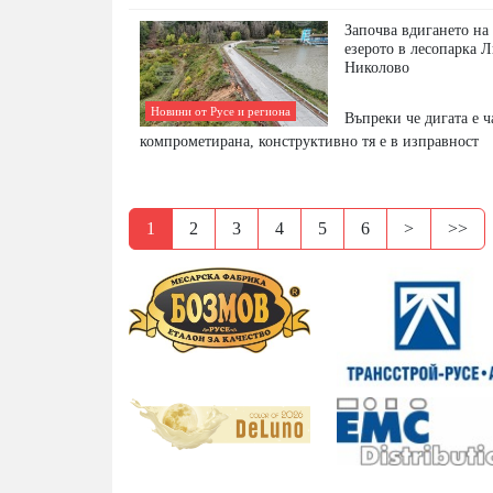
Започва вдигането на
езерото в лесопарка 
Николово
Новини от Русе и региона
Въпреки че дигата е 
компрометирана, конструктивно тя е в изправност
1
2
3
4
5
6
>
>>