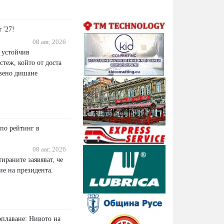
 '27!
08 авг, 2026
и устойчив
теж, който от доста
твено дишане
 по рейтинг в
08 авг, 2026
ираните заявяват, че
ие на президента.
оплаване: Нивото на