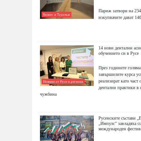
Париж затвори на 234
Бизнес и Туризъм
изкупвачите дават 14
14 нови дентални аси
обучението си в Русе
През годините голяма
завършилите курса у
реализират като част 
Новини от Русе и региона
дентални практики в 
чужбина
Русенските състави „
„Импулс“ завладяха с
международен фестив