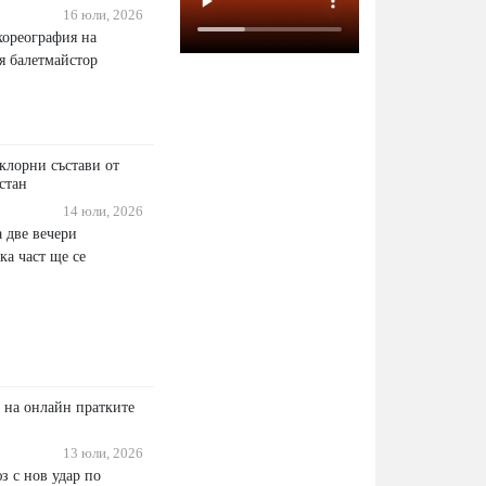
16 юли, 2026
хореография на
я балетмайстор
клорни състави от
стан
14 юли, 2026
 две вечери
ка част ще се
 на онлайн пратките
13 юли, 2026
з с нов удар по