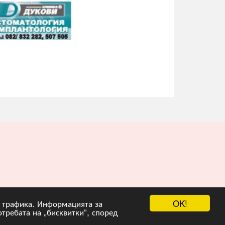
OK!
на трафика. Информацията за
отребата на „бисквитки“, според
рограмиране :
Гейт.БГ