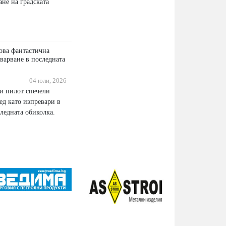
ане на градската
ова фантастична
варване в последната
04 юли, 2026
и пилот спечели
ед като изпревари в
ледната обиколка.