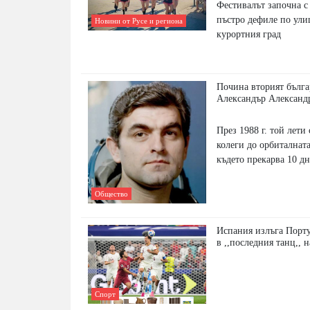
Фестивалът започна с
пъстро дефиле по ули
Новини от Русе и региона
курортния град
Почина вторият бълга
Александър Александ
През 1988 г. той лети
колеги до орбиталнат
където прекарва 10 д
Общество
Испания излъга Порту
в ,,последния танц,, 
Спорт