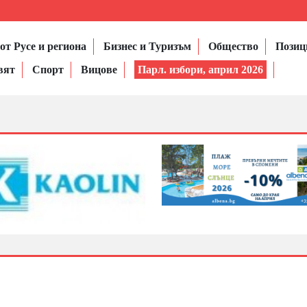
от Русе и региона
Бизнес и Туризъм
Общество
Позиц
вят
Спорт
Вицове
Парл. избори, април 2026