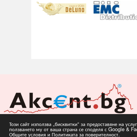
Този сайт използва „бисквитки“ за предоставяне на усл
ползването му от ваша страна се споделя с Google & Fac
Copyright © 2010, 20
Общите условия
и
Политиката за поверителност
.