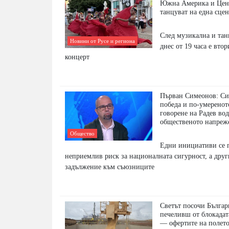
Южна Америка и Цен
танцуват на една сцен
След музикална и та
Новини от Русе и региона
днес от 19 часа е вто
концерт
Първан Симеонов: Си
победа и по-умеренот
говорене на Радев вод
общественото напреж
Общество
Едни инициативи се п
неприемлив риск за националната сигурност, а друг
задължение към съюзниците
Светът посочи Българ
печеливш от блокадат
— офертите на полето