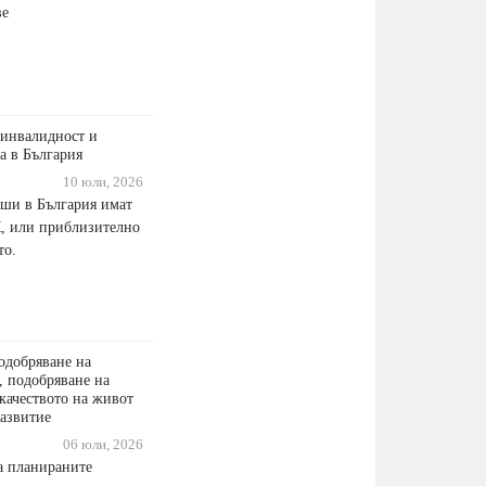
ве
 инвалидност и
а в България
10 юли, 2026
уши в България имат
, или приблизително
то.
одобряване на
, подобряване на
 качеството на живот
развитие
06 юли, 2026
а планираните