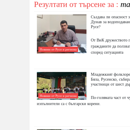
Резултати от търсене за :
та
Създава ли опасност 
Дунав за водоподаван
Русе?
От ВиК дружеството 
гражданите да ползва
Новини от Русе и региона
според ситуацията
Младежкият фолклоре
Бяла, Русенско, събир
участници от шест д
Новини от Русе и региона
По-голямата част от 
изпълнители са с български корени.