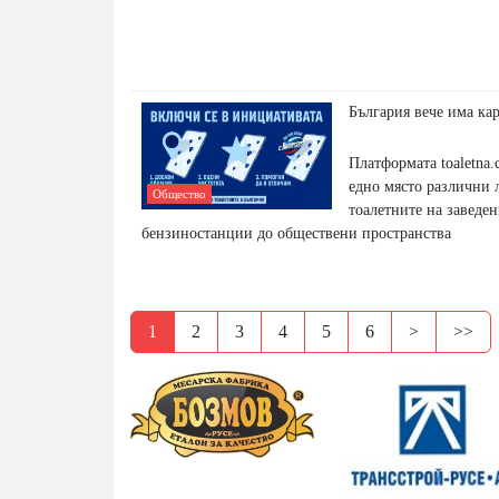
България вече има кар
Платформата toaletna
едно място различни 
Общество
тоалетните на заведен
бензиностанции до обществени пространства
1
2
3
4
5
6
>
>>