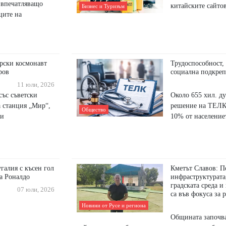
 впечатляващо
китайските сайто
Бизнес и Туризъм
ците на
рски космонавт
Трудоспособност,
ров
социална подкреп
11 юли, 2026
 със съветски
Около 655 хил. д
а станция „Мир“,
решение на ТЕЛК
Общество
ни
10% от население
галия с късен гол
Кметът Славов: П
на Роналдо
инфраструктурата
градската среда и
07 юли, 2026
са във фокуса за 
Новини от Русе и региона
Общината започв