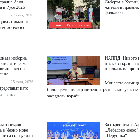
трална Азия
Съборът в Хотанц
а в Русе 2026
жители в празник
фолклора
27 юли, 2026
нцова анимация
Новини от Русе и региона
рият им голям
лната изборна
ИАППД: Нивото н
о политическо
ниско за края на 
ят до спад на
продължава при 
ение
25 юли, 2026
Миналата седмица
редставят като
било временно ограничено в румънския участък
и – като
заседнали кораби
ия за първи
За първи път в А
а в Черно море
,,Лебедово езеро“
 не са го научили
„Перуника“