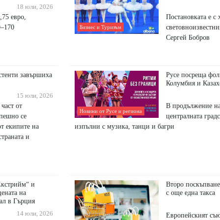
18 юли, 2026
,75 евро,
Постановката е с 
0–170
световноизвестни
Бизнес и Туризъм
Сергей Бобров
стенти завършиха
Русе посреща фол
Колумбия и Казах
15 юли, 2026
 част от
В продължение на
Новини от Русе и региона
спешно се
централната градс
от екипите на
изпълни с музика, танци и багри
страната и
Екстрийм“ и
Второ поскъпване
цената на
с още една такса
ал в Гърция
14 юли, 2026
Европейският съю