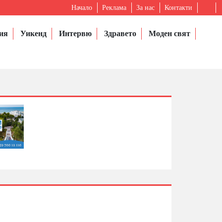
Начало
Реклама
За нас
Контакти
ия
Уикенд
Интервю
Здравето
Моден свят