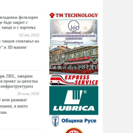
младежки фолклорен
е бъде закрит с
 танци и с хоротека
02 авг, 2026
с танцов спектакъл на
е“ и 3D мапинг
арк ЛВЗ,, завърши
 проект за цялостна
 инфраструктурата
28 юли, 2026
 вече развиват
мпании, в които
уши.