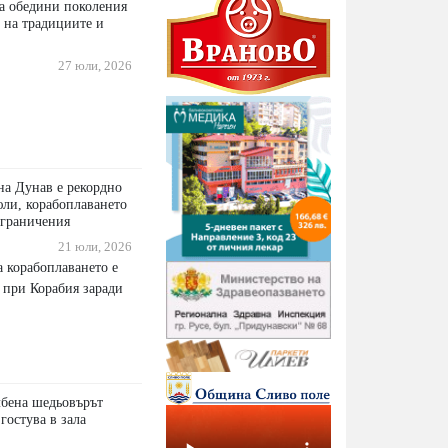
а обедини поколения
 на традициите и
27 юли, 2026
а Дунав е рекордно
юли, корабоплаването
ограничения
21 юли, 2026
 корабоплаването е
 при Корабия заради
лбена шедьовърът
 гостува в зала