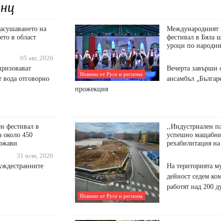
нц
засушаването на
Международният 
ето в област
фестивал в Бяла щ
уроци по народни
05 авг, 2026
призовават
Вечерта завърши 
Новини от Русе и региона
т вода отговорно
ансамбъл „Българ
прожекция
н фестивал в
,,Индустриален п
а около 450
успешно мащабния
ържави
рехабилитация на
31 юли, 2026
чуждестранните
На територията му
дейност седем ко
работят над 200 д
Новини от Русе и региона