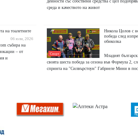
дейности със собствени средства с цел подобряв
среда и качеството на живот
та на тоалетните
Никола Цолов с н
победа след изпре
06 юли, 2026
обиколка
.com събира на
локации – от
Спорт
Младият българск
ия и
своята шеста победа за сезона във Формула 2, сл
спринта на "Силвърстоун" Габриеле Мини в пос