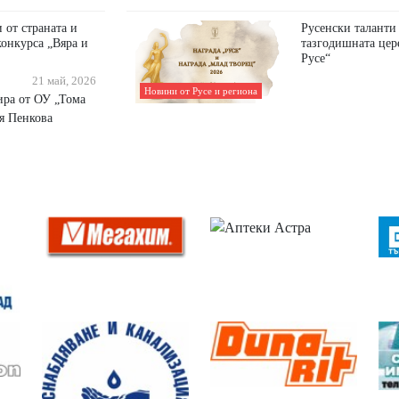
 от страната и
Русенски таланти 
конкурса „Вяра и
тазгодишната цер
Русе“
21 май, 2026
Новини от Русе и региона
ира от ОУ „Тома
я Пенкова