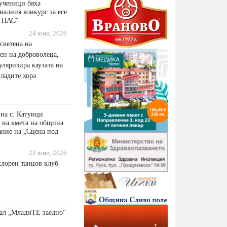
ученици бяха
налния конкурс за есе
 НАС“
24 юни, 2026
светена на
н на доброволеца,
уляризира каузата на
ладите хора
 на с. Катунци
а на кмета на община
ание на „Сцена под
22 юни, 2026
клорен танцов клуб
ал „МладиТЕ заедно“