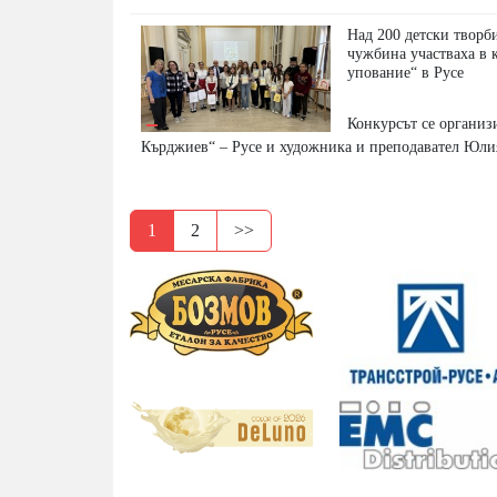
Над 200 детски творби
чужбина участваха в 
упование“ в Русе
Конкурсът се организ
Кърджиев“ – Русе и художника и преподавател Юли
1
2
>>