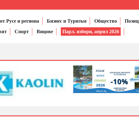
от Русе и региона
Бизнес и Туризъм
Общество
Позиц
вят
Спорт
Вицове
Парл. избори, април 2026