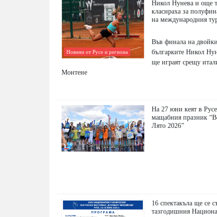
Никол Нунева и още т
класираха за полуфин
на международния ту
Във финала на двойк
българките Никол Нун
Новини от Русе и региона
ще играят срещу ита
Монтене
На 27 юни кеят в Русе
мащабния празник “В
Лято 2026”
16 спектакъла ще се с
тазгодишния Национа