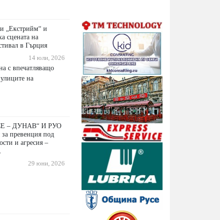
ви „Екстрийм“ и
ха сцената на
тивал в Гърция
14 юли, 2026
на с впечатляващо
 улиците на
УСЕ – ДУНАВ“ И РУО
 за превенция под
ости и агресия –
.
29 юни, 2026