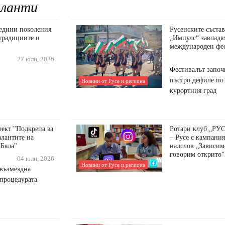
ланти
бедини поколения
Русенските съста
традициите и
„Импулс“ завладя
международен фес
27 юли, 2026
Фестивалът започ
пъстро дефиле по
Новини от Русе и региона
курортния град
ект "Подкрепа за
Ротари клуб „Р
алантите на
– Русе с кампания
 Бяла"
надслов „Зависим
говорим открито“
04 юли, 2026
Новини от Русе и региона
звъзмездна
процедурата