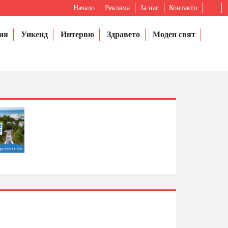
Начало
Реклама
За нас
Контакти
ия
Уикенд
Интервю
Здравето
Моден свят