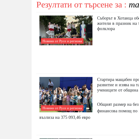
Резултати от търсене за :
та
Съборът в Хотанца о
жители в празник на 
фолклора
Новини от Русе и региона
Стартира мащабен про
развитие и изява на т
учениците от община
Общият размер на бе
Новини от Русе и региона
финансова помощ по 
възлиза на 375 093,46 евро