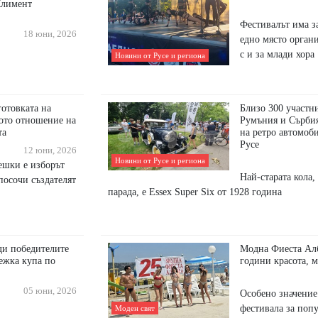
Климент
Фестивалът има з
18 юни, 2026
едно място органи
с и за млади хора
Новини от Русе и региона
готовката на
Близо 300 участн
ото отношение на
Румъния и Сърбия
та
на ретро автомоб
Русе
12 юни, 2026
Новини от Русе и региона
ешки е изборът
Най-старата кола, 
посочи създателят
парада, е Essex Super Six от 1928 година
ди победителите
Модна Фиеста Алб
ежка купа по
години красота, 
05 юни, 2026
Особено значение
фестивала за поп
Моден свят