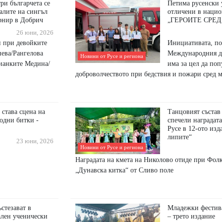
ри българчета се
Петима русенски 
алите на сингъл
отличени в нацио
рнир в Добрич
„ГЕРОИТЕ СРЕД
26 юни, 2026
и при девойките
Инициативата, по
ева/Рангелова
Международния де
Новини от Русе и региона
лианките Медина/
има за цел да поп
доброволчеството при бедствия и пожари сред м
 става сцена на
Танцовият състав
одни битки -
спечели наградат
Русе в 12-ото изд
липите“
23 юни, 2026
Новини от Русе и региона
Наградата на кмета на Николово отиде при Фол
„Дунавска китка“ от Сливо поле
ъстезават в
Младежки фестив
лен ученически
– трето издание