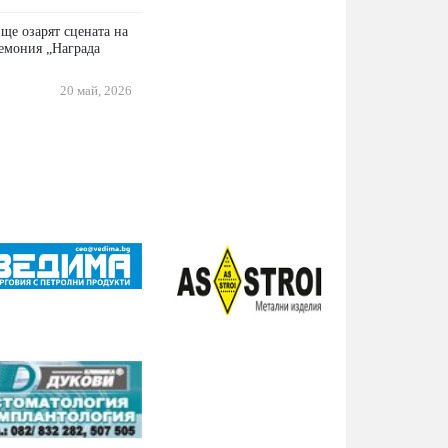
ще озарят сцената на
емония „Награда
20 май, 2026