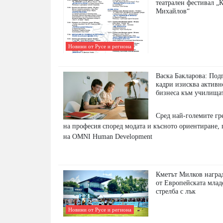
театрален фестивал „
Михайлов“
Новини от Русе и региона
Васка Бакларова: Под
кадри изисква активн
бизнеса към училища
Сред най-големите гр
на професия според модата и късното ориентиране, 
на OMNI Human Development
Кметът Милков награ
от Европейската млад
стрелба с лък
Новини от Русе и региона