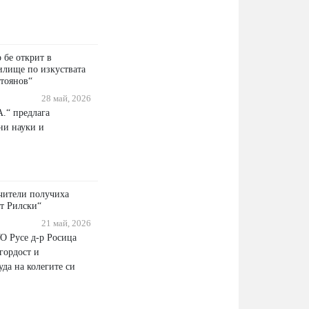
бе открит в
илище по изкуствата
тоянов“
28 май, 2026
А.“ предлага
ни науки и
чители получиха
т Рилски“
21 май, 2026
О Русе д-р Росица
гордост и
да на колегите си