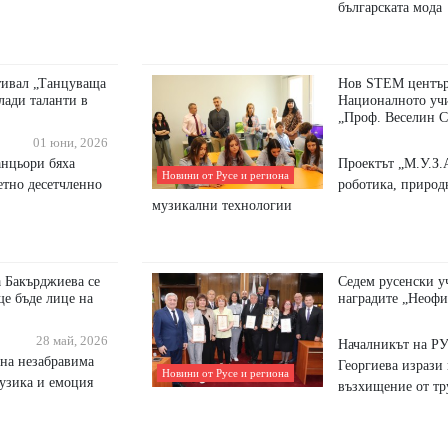
българската мода
тивал „Танцуваща
Нов STEM център 
лади таланти в
Националното уч
„Проф. Веселин С
01 юни, 2026
анцьори бяха
Проектът „М.У.З.
Новини от Русе и региона
етно десетчленно
роботика, природ
музикални технологии
 Бакърджиева се
Седем русенски у
 ще бъде лице на
наградите „Неофи
28 май, 2026
Началникът на РУ
дна незабравима
Георгиева изрази 
Новини от Русе и региона
музика и емоция
възхищение от тру