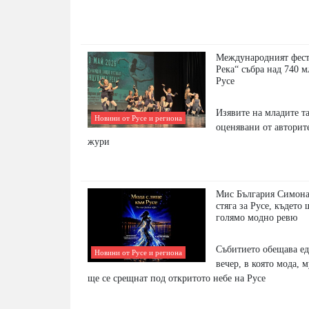
Международният фес
Река“ събра над 740 м
Русе
Изявите на младите т
Новини от Русе и региона
оценявани от авторит
жури
Мис България Симона
стяга за Русе, където
голямо модно ревю
Събитието обещава е
Новини от Русе и региона
вечер, в която мода, 
ще се срещнат под откритото небе на Русе