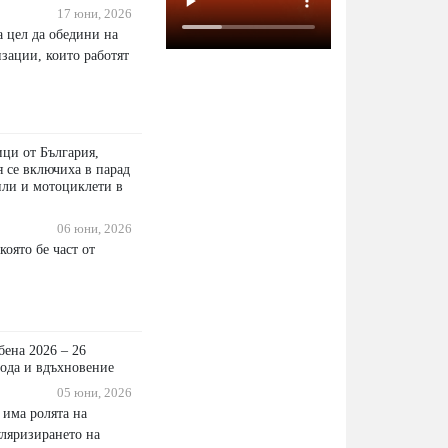
17 юни, 2026
а цел да обедини на
зации, които работят
ици от България,
 се включиха в парад
или и мотоциклети в
06 юни, 2026
която бе част от
ена 2026 – 26
мода и вдъхновение
05 юни, 2026
 има ролята на
уляризирането на