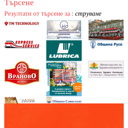
Търсене
Резултати от търсене за :
струване