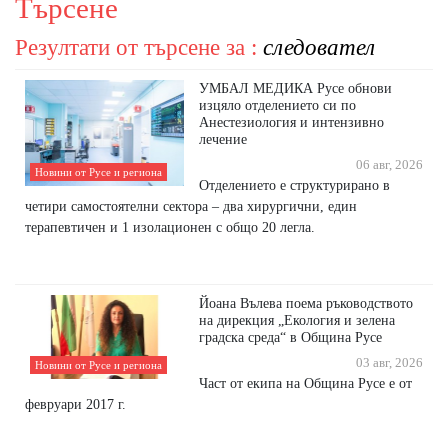
Търсене
Резултати от търсене за :
следовател
УМБАЛ МЕДИКА Русе обнови
изцяло отделението си по
Анестезиология и интензивно
лечение
06 авг, 2026
Новини от Русе и региона
Отделението е структурирано в
четири самостоятелни сектора – два хирургични, един
терапевтичен и 1 изолационен с общо 20 легла.
Йоана Вълева поема ръководството
на дирекция „Екология и зелена
градска среда“ в Община Русе
03 авг, 2026
Новини от Русе и региона
Част от екипа на Община Русе е от
февруари 2017 г.