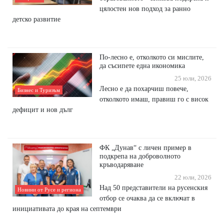
цялостен нов подход за ранно
детско развитие
По-лесно е, отколкото си мислите,
да съсипете една икономика
25 юли, 2026
Лесно е да похарчиш повече,
Бизнес и Туризъм
отколкото имаш, правиш го с висок
дефицит и нов дълг
ФК „Дунав“ с личен пример в
подкрепа на доброволното
кръводаряване
22 юли, 2026
Над 50 представители на русенския
Новини от Русе и региона
отбор се очаква да се включат в
инициативата до края на септември