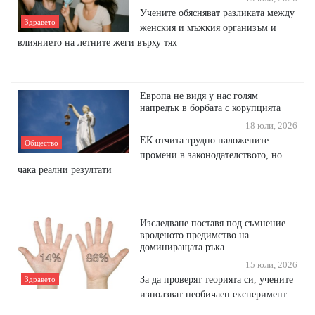
Учените обясняват разликата между
Здравето
женския и мъжкия организъм и
влиянието на летните жеги върху тях
Европа не видя у нас голям
напредък в борбата с корупцията
18 юли, 2026
ЕК отчита трудно наложените
Общество
промени в законодателството, но
чака реални резултати
Изследване поставя под съмнение
вроденото предимство на
доминиращата ръка
15 юли, 2026
За да проверят теорията си, учените
Здравето
използват необичаен експеримент