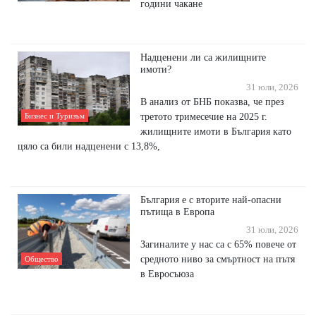
години чакане
Надценени ли са жилищните
имоти?
31 юли, 2026
В анализ от БНБ показва, че през
третото тримесечие на 2025 г.
Бизнес и Туризъм
жилищните имоти в България като
цяло са били надценени с 13,8%,
България е с вторите най-опасни
пътища в Европа
31 юли, 2026
Загиналите у нас са с 65% повече от
средното ниво за смъртност на пътя
Общество
в Евросъюза