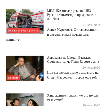
МЕДИКА подаде ръка на ЦПЗ –
Русе с безвъзмездно предоставена
линейка
21 юли, 2026
Алисе Муртезова: От навременната
Новини от Русе и региона
и сигурна грижа печели само
пациентът
Адвокатът на Цветан Василев:
Съмнявам се, че Пепи Еврото е жив
20 юли, 2026
Има договорки около връщането на
Стоян Мавродиев, твърди още той
Позиция
Защо жените понасят жегата по-зле
от мъжете?
19 юли, 2026