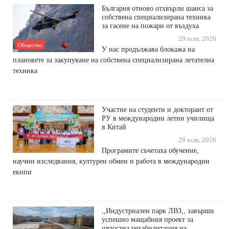
България отново отхвърли шанса за
собствена специализирана техника
за гасене на пожари от въздуха
29 юли, 2026
Общество
У нас продължава блокажа на
плановете за закупуване на собствена специализирана летателна
техника
Участие на студенти и докторант от
РУ в международни летни училища
в Китай
29 юли, 2026
Програмите съчетаха обучение,
научни изследвания, културен обмен и работа в международни
екипи
,,Индустриален парк ЛВЗ,, завърши
успешно мащабния проект за
цялостна рехабилитация на