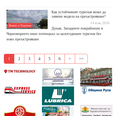
Как устойчивият туризъм може да
замени модела на презастрояване?
14 юли, 2026
Бизнес и Туризъм
Дунав, Западните покрайнини и
Черноморието имат потенциал за целогодишен туризъм без
ново презастрояване
1
2
3
4
5
6
>
>>