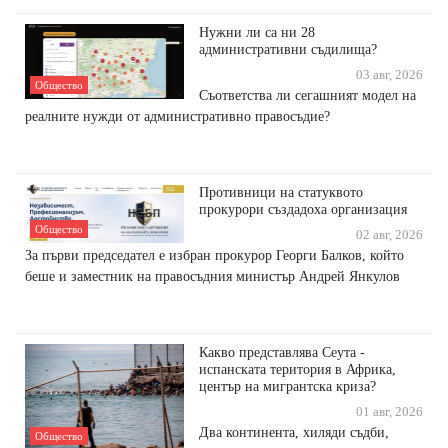
Нужни ли са ни 28
административни съдилища?
03 авг, 2026
Общество
Съответства ли сегашният модел на
реалните нужди от административно правосъдие?
Противници на статуквото
прокурори създадоха организация
Общество
02 авг, 2026
За първи председател е избран прокурор Георги Балков, който
беше и заместник на правосъдния министър Андрей Янкулов
Какво представлява Сеута -
испанската територия в Африка,
център на мигрантска криза?
01 авг, 2026
Два континента, хиляди съдби,
Общество