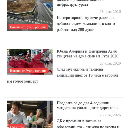
инфраструктурата
28 юли, 2026
На територията му вече развиват
дейност седем компании, в които
Новини от Русе и региона
работят над 200 души.
Южна Америка и Централна Азия
танцуват на една сцена в Русе 2026
27 юли, 2026
След музикална и танцова
Новини от Русе и региона
анимация днес от 19 часа е вторият
им голям концерт
Предлага се до два 4-годишни
мандата на училищните директори
26 юли, 2026
ДБ с промени в закона за
образованието - езикова подкрепа и
Общество