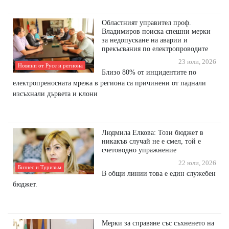
Областният управител проф.
Владимиров поиска спешни мерки
за недопускане на аварии и
прекъсвания по електропроводите
23 юли, 2026
Новини от Русе и региона
Близо 80% от инцидентите по
електропреносната мрежа в региона са причинени от паднали
изсъхнали дървета и клони
Людмила Елкова: Този бюджет в
никакъв случай не е смел, той е
счетоводно упражнение
22 юли, 2026
Бизнес и Туризъм
В общи линии това е един служебен
бюджет.
Мерки за справяне със съхненето на