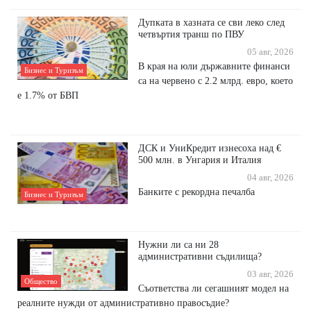
Дупката в хазната се сви леко след
четвъртия транш по ПВУ
05 авг, 2026
В края на юли държавните финанси
Бизнес и Туризъм
са на червено с 2.2 млрд. евро, което
е 1.7% от БВП
ДСК и УниКредит изнесоха над €
500 млн. в Унгария и Италия
04 авг, 2026
Банките с рекордна печалба
Бизнес и Туризъм
Нужни ли са ни 28
административни съдилища?
03 авг, 2026
Общество
Съответства ли сегашният модел на
реалните нужди от административно правосъдие?