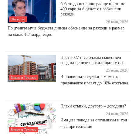
бебето до пенсионера/ ще плати по
400 евро за бюджет с необяснени
разходи
Общество
26 юли, 2026
По думите му в бюджета липсва обяснение за разходи в размер
на около 1,7 млрд. евро.
През 2027 г. се очаква съществен
спад на цените на жилищата у нас
25 юли, 2026
В половината сделки в момента
Бизнес и Туризъм
продавачите правят до 10% отстъпка
Плахи стъпки, другото – догодина?
24 юли, 2026
Има два повода за оптимизъм и три
– за притеснение
Бизнес и Туризъм