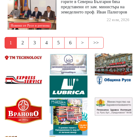
горите в Северна България бяха
представени от зам. министъра на
земеделието проф. Иван Палигоров
22 юли, 2026
Новини от Русе и региона
1
2
3
4
5
6
>
>>