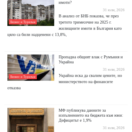
имоти?
31 юли, 2026
В анализ от БНБ показва, че през
третото тримесечие на 2025 г.
Бизнес и Туризъм
жилищните имоти в България като
цяло са били надценени с 13,8%,
Пропадна общият влак с Румъния и
Украйна
31 юли, 2026
Украйна иска да свалим цените, но
Бизнес и Туризъм
министерството на финансите
отказва
МФ публикува данните за
изпълнението на бюджета към юни:
Дефицитът е 1,9%
31 юли, 2026