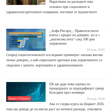
Нарастване на разходите има
основно при социалните и
здравноосигурителните плащания, посочват от ведомството
,,Алфа Рисърч,,: Правителството
влиза с кредит на доверие, но и с
„ахилесова пета“ след 100 дни
управление
30 юли, 2026
Според социологическото изследване премиерът запазва високо
лично доверие, а най-сериозните критики към управлението са
свързани с цените, корупцията и здравеопазването
ЕК ще даде нова оценка по
процедурата за свърхдефицит срещу
България през ноември
Бизнес и Туризъм
30 юли, 2026
Ако се следва курса на Бюджет 2026,
това ще доведе до по-висок ръст на нетните разходи, отколкото