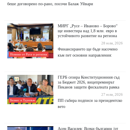
беше договорено по-рано, посочи Балаж Уйвари
МИРГ „Русе – Иваново – Борово“
ще инвестира над 1,8 млн. евро в
устойчивото развитие на региона
28 юли, 2026
Финансирането ще бъде насочено
Новини от Русе и региона
към пет основни направления:
ГЕРБ сезира Конституционния съд
за Бюджет 2026, вицепремиерът
Пеканов защити фискалната рамка
27 юли, 2026
ПП събира подписи за президентско
Бизнес и Туризъм
вето
Асен Василев: Всеки българин /от