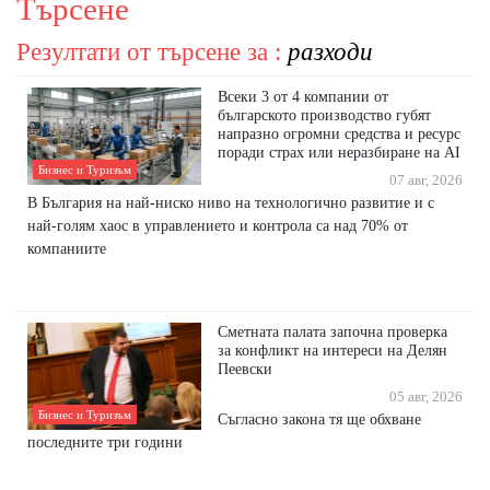
Търсене
Резултати от търсене за :
разходи
Всеки 3 от 4 компании от
българското производство губят
напразно огромни средства и ресурс
поради страх или неразбиране на AI
Бизнес и Туризъм
07 авг, 2026
В България на най-ниско ниво на технологично развитие и с
най-голям хаос в управлението и контрола са над 70% от
компаниите
Сметната палата започна проверка
за конфликт на интереси на Делян
Пеевски
05 авг, 2026
Бизнес и Туризъм
Съгласно закона тя ще обхване
последните три години