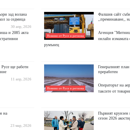
ори зад волана
Фалшив сайт съби
хол за седмица
,,преминаване,, н
30 апр, 2026
фиша и 2085 акта
Агенция "Митниц
Новини от Русе и региона
истративни
онлайн измамата 
румънец
в Русе ще работи
Генералният план
ание
преработен
11 апр, 2026
Операторът на ае
Новини от Русе и региона
таксите от товарн
н на
Първият круизен 
сезон 2026 акости
23 мар, 2026