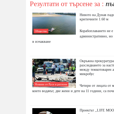
Резултати от търсене за :
пъ
Нивото на Дунав падн
критичните 1.60 м
Корабоплаването не е
Общество
административно, но 
в изчакване
Окръжна прокуратура
разследването за нас
между тежкотоварен 
микробус
Новини от Русе и региона
Четири от лицата от м
които водачът, две жени и дете на 11 години, са по
Проектът ,,LIFE MO