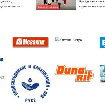
 деня е „
Крайдунавският г
 да се защитим
круизни посещен
Бизнес и Туризъм