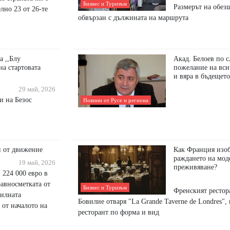
Бизнес и Туризъм
Размерът на обез
лно 23 от 26-те
обвързан с дължината на маршрута
а ,,Блу
Акад. Белоев по с
на стартовата
пожелание на вси
и вяра в бъдещето
29 май, 2026
и на Безос
Новини от Русе и региона
и от движение
Как Франция изоб
раждането на мод
19 май, 2026
преживяване?
 224 000 евро в
авносметката от
Бизнес и Туризъм
Френският рестор
билната
Бовилие отваря "La Grande Taverne de Londres",
 от началото на
ресторант по форма и вид