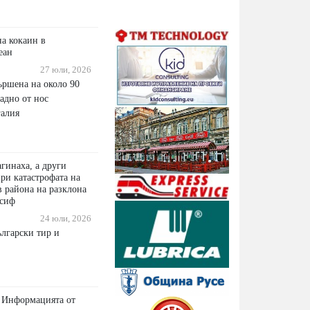
на кокаин в
еан
27 юли, 2026
ършена на около 90
адно от нос
алия
гинаха, а други
ри катастрофата на
 в района на разклона
осиф
24 юли, 2026
ългарски тир и
 Информацията от