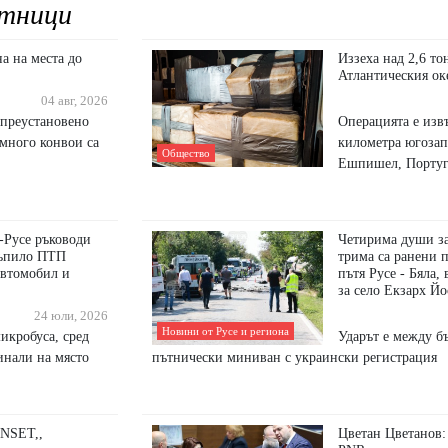
тници
а на места до
Иззеха над 2,6 то
Атлантическия ок
04 авг, 2026
 преустановено
Операцията е изв
много конвои са
километра югозап
Общество
Ешпишел, Португ
-Русе ръководи
Четирима души за
тъпило ПТП
трима са ранени п
автомобил и
пътя Русе - Бяла,
за село Екзарх Й
24 юли, 2026
Новини от Русе и региона
икробуса, сред
Ударът е между б
чинали на място
пътнически миниван с украински регистрация
ONSET,,
Цветан Цветанов: