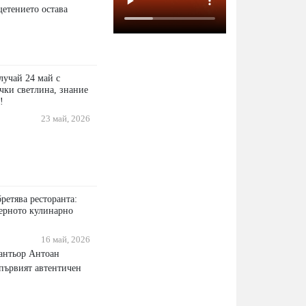
щетението остава
лучай 24 май с
чки светлина, знание
!
23 май, 2026
ретява ресторанта:
ерното кулинарно
16 май, 2026
антьор Антоан
 първият автентичен