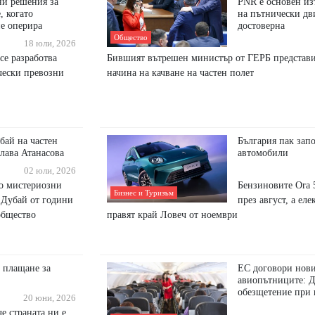
ни решения за
PNR е основен из
, когато
на пътнически дви
не оперира
достоверна
Общество
18 юли, 2026
се разработва
Бившият вътрешен министър от ГЕРБ представи
чески превозни
начина на качване на частен полет
бай на частен
България пак зап
слава Атанасова
автомобили
02 юли, 2026
то мистериозни
Бензиновите Ora 5
Бизнес и Туризъм
 Дубай от години
през август, а ел
общество
правят край Ловеч от ноември
 плащане за
ЕС договори нови
авиопътниците: Д
обезщетение при 
20 юни, 2026
е страната ни е