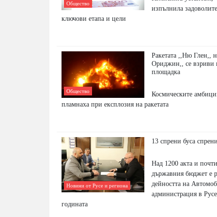
Общество
изпълнила задоволите
ключови етапа и цели
Ракетата ,,Ню Глен,, н
Ориджин,, се взриви 
площадка
Общество
Космическите амбици
пламнаха при експлозия на ракетата
13 спрени буса спрен
Над 1200 акта и почти
държавния бюджет е р
дейността на Автомо
Новини от Русе и региона
администрация в Русе
годината