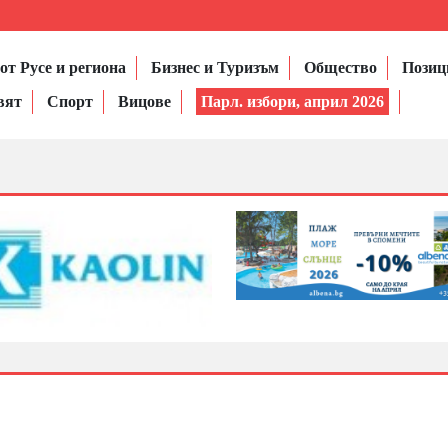
от Русе и региона
Бизнес и Туризъм
Общество
Позиц
вят
Спорт
Вицове
Парл. избори, април 2026