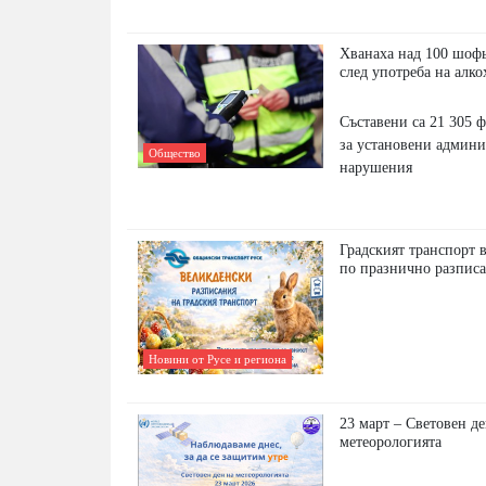
Хванаха над 100 шофь
след употреба на алко
Съставени са 21 305 
за установени админ
Общество
нарушения
Градският транспорт 
по празнично разпис
Новини от Русе и региона
23 март – Световен де
метеорологията