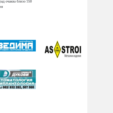
рад очаква близо 550
ия