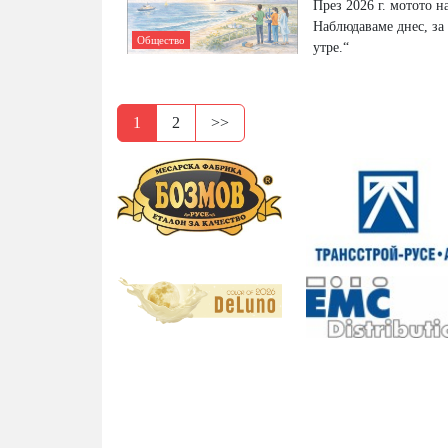
През 2026 г. мотото на
Наблюдаваме днес, за
Общество
утре.“
1
2
>>