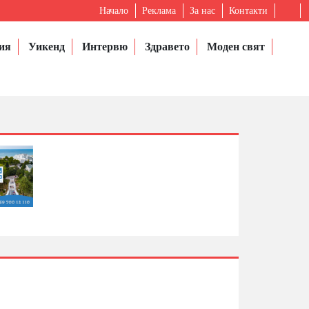
Начало
Реклама
За нас
Контакти
ия
Уикенд
Интервю
Здравето
Моден свят