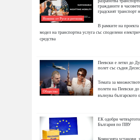
разработва транспорт
гражданите в часовете
градският транспорт 
Новини от Русе и региона
В рамките на проекта 
модел на транспортна услуга със споделени електри
средства
Пеевски е летял до Ду
полет със съдия Деси
Темата за множество
полети на Пеевски до
Общество
вълнува българското 
ЕК одобри четвъртото
България по ПВУ
Комисията установи, ч