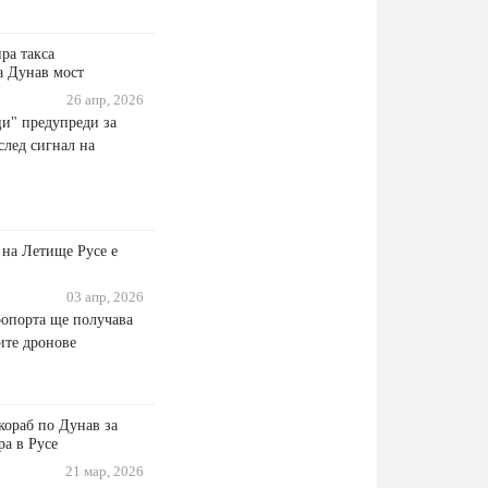
ра такса
а Дунав мост
26 апр, 2026
и" предупреди за
след сигнал на
 на Летище Русе е
03 апр, 2026
ропорта ще получава
ите дронове
кораб по Дунав за
ра в Русе
21 мар, 2026