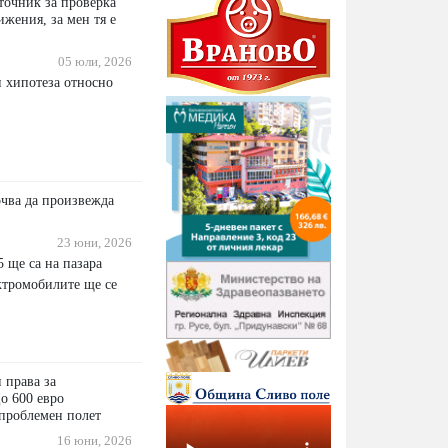
точник за проверка
жения, за мен тя е
05 юли, 2026
 хипотеза относно
очва да произвежда
23 юни, 2026
 ще са на пазара
ектромобилите ще се
 права за
о 600 евро
проблемен полет
16 юни, 2026