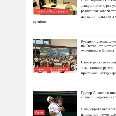
През годините голяма
завършилите курса у
реализират като част 
Новини от Русе и региона
дентални практики в 
чужбина
Русенски ученик спеч
на Световната матема
олимпиада в Япония
Само в рамките на ня
талантливият русенец
Новини от Русе и региона
престижни междунар
Григор Димитров пока
спечели шедьовър на
Най-добрият българск
Спорт
изигра нов изумителе