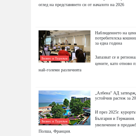
оглед на представянето си от началото на 2026
Наблюдението на цен
потребителска кошни
за една година
Запазват се и регион
Бизнес и Туризъм
цените, като отново п
най-големи различията
„Албена“ АД затвържд
устойчив растеж за 20
И през 2025г. курортъ
България и Германия.
Бизнес и Туризъм
увеличение в продажб
Полша, Франция.