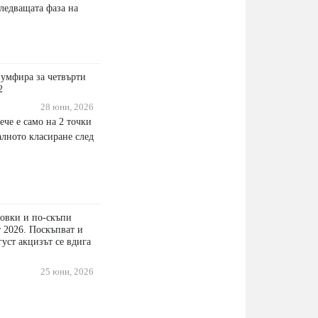
ледващата фаза на
умфира за четвърти
2
28 юни, 2026
ече е само на 2 точки
алното класиране след
овки и по-скъпи
 2026. Поскъпват и
густ акцизът се вдига
25 юни, 2026