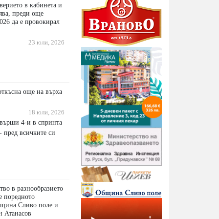
верието в кабинета и
ява, преди още
026 да е провокирал
23 юли, 2026
откъсна още на върха
18 юли, 2026
авърши 4-и в спринта
- пред всичките си
тво в разнообразието
 е поредното
бщина Сливо поле и
н Атанасов