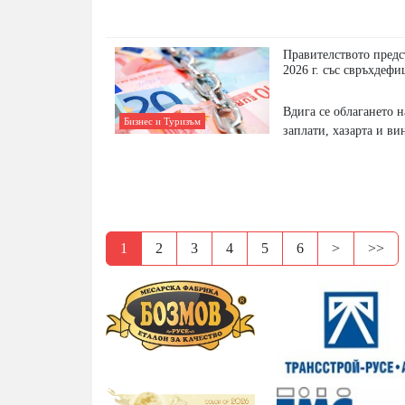
Правителството предс
2026 г. със свръхдефи
Вдига се облагането 
Бизнес и Туризъм
заплати, хазарта и ви
1
2
3
4
5
6
>
>>