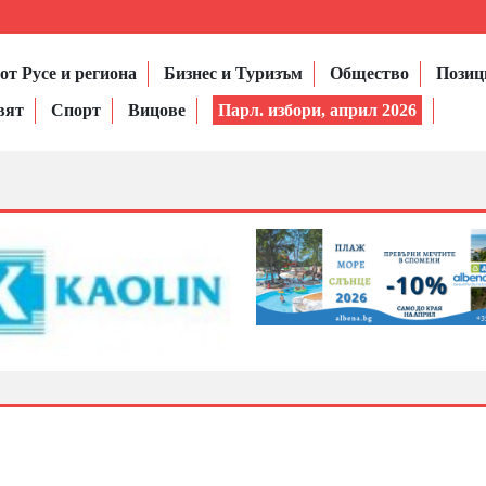
от Русе и региона
Бизнес и Туризъм
Общество
Позиц
вят
Спорт
Вицове
Парл. избори, април 2026