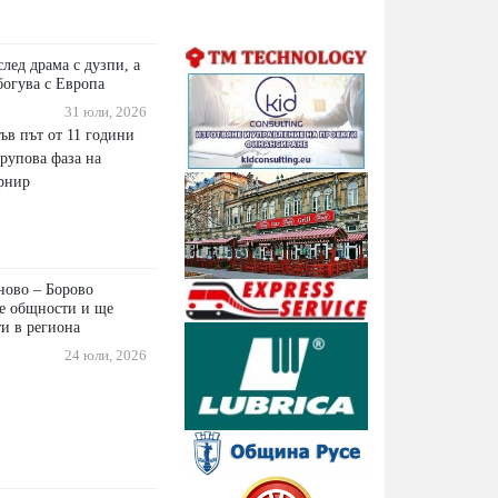
ед драма с дузпи, а
сбогува с Европа
31 юли, 2026
ъв път от 11 години
групова фаза на
рнир
ново – Борово
е общности и ще
и в региона
24 юли, 2026