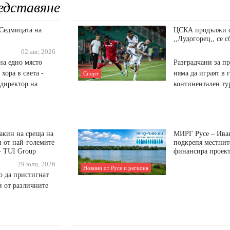
едставяне
 Седмицата на
ЦСКА продължи сл
,,Лудогорец,, се 
02 авг, 2026
на едно място
Разградчани за пр
хора в света -
няма да играят в 
Спорт
 директор на
континентален ту
акин на среща на
МИРГ Русе – Ива
н от най-големите
подкрепя местнит
- TUI Group
финансира проект
29 юли, 2026
Новини от Русе и региона
о да пристигнат
 от различните