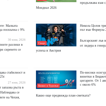
продължава към с
Мондиал 2026
ите: Малката
Никола Цолов три
ца поскъпна с 9%
път във Формула 
30 юни, 2026
Българският лъв в
Спорт
алните разлики в
от лидера в генер
ри сиренето се
успеха в Австрия
ава стабилност и
По-високи осигур
25г.
винетки в Бюджет
цигарите. От 1 ав
27 юни, 2026
с около 6%
Бизнес и Туризъм
т запазва ръста в
 Наблюдава се
Какво още предвижда план-сметката?
ите на Чехия,