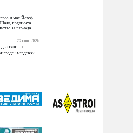
авов и маг. Йозеф
 Шаля, подписаха
чество за периода
23 юни, 2026
 делегация и
дународен младежки