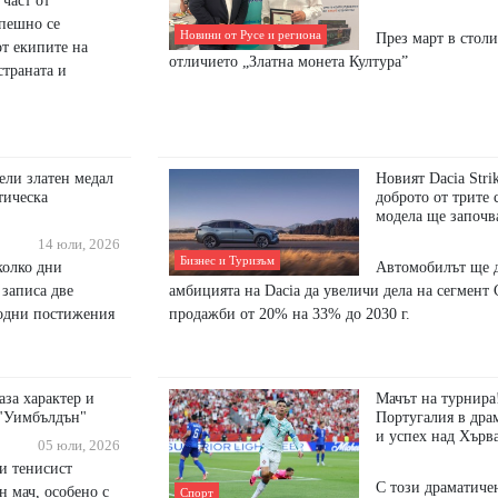
 част от
спешно се
Новини от Русе и региона
През март в стол
от екипите на
отличието „Златна монета Култура”
страната и
ели златен медал
Новият Dacia Stri
тическа
доброто от трите 
модела ще започва
14 юли, 2026
Бизнес и Туризъм
колко дни
Автомобилът ще д
 записа две
амбицията на Dacia да увеличи дела на сегмент 
одни постижения
продажби от 20% на 33% до 2030 г.
за характер и
Мачът на турнира
 "Уимбълдън"
Португалия в драм
и успех над Хърв
05 юли, 2026
и тенисист
С този драматиче
н мач, особено с
Спорт