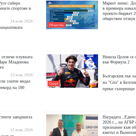
Русе събира
Маркет линкс: До
мните спортове в
в премиера намал
проекто-бюджет 2
обществен отзвук
24 юли, 2026
Общество
инициативата
 отличи плувната
Никола Цолов се 
Мари Младенова
във Формула 2
пех
23 юли, 2026
Българския лъв з
ели златен медал
на "Спа" в Белгия
Спорт
рекорд на 100
преки съперници
стенти завършиха
Наградата ,,Единс
2026 г.,, на АГБР
признание към о
15 юли, 2026
кметът и Валенти