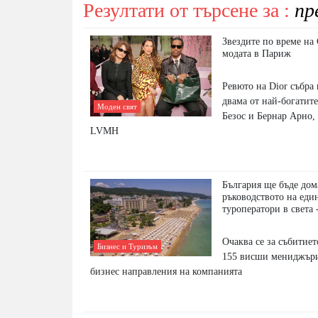
Резултати от търсене за :
пр
Звездите по време на
модата в Париж
Ревюто на Dior събра 
двама от най-богатите 
Моден свят
Безос и Бернар Арно,
LVMH
България ще бъде дом
ръководството на еди
туроператори в света 
Очаква се за събитиет
Бизнес и Туризъм
155 висши мениджъри
бизнес направления на компанията