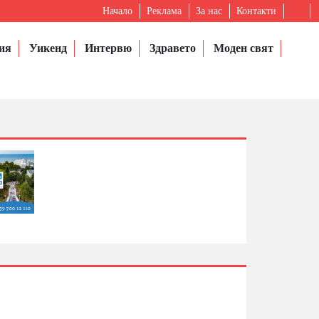
Начало
Реклама
За нас
Контакти
ия
Уикенд
Интервю
Здравето
Моден свят