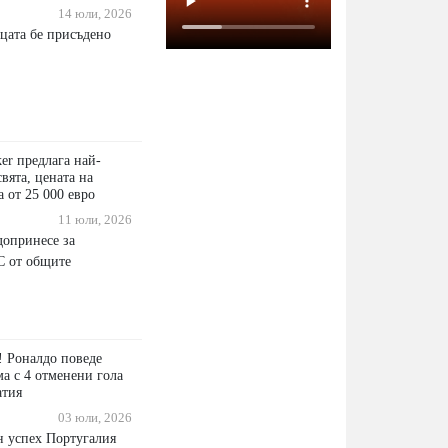
14 юли, 2026
ицата бе присъдено
ker предлага най-
свята, цената на
 от 25 000 евро
11 юли, 2026
опринесе за
С от общите
! Роналдо поведе
а с 4 отменени гола
атия
03 юли, 2026
н успех Португалия