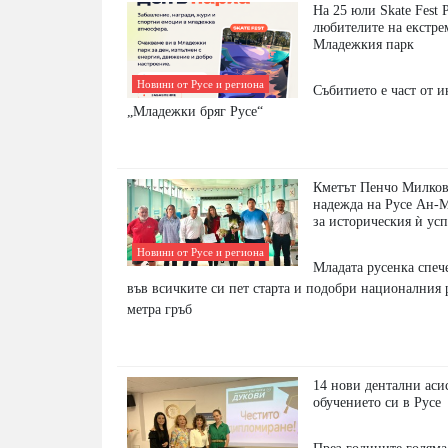
На 25 юли Skate Fest 
любителите на екстре
Младежкия парк
Новини от Русе и региона
Събитието е част от 
„Младежки бряг Русе“
Кметът Пенчо Милков
надежда на Русе Ан-
за историческия ѝ ус
Новини от Русе и региона
Младата русенка спеч
във всичките си пет старта и подобри националния 
метра гръб
14 нови дентални аси
обучението си в Русе