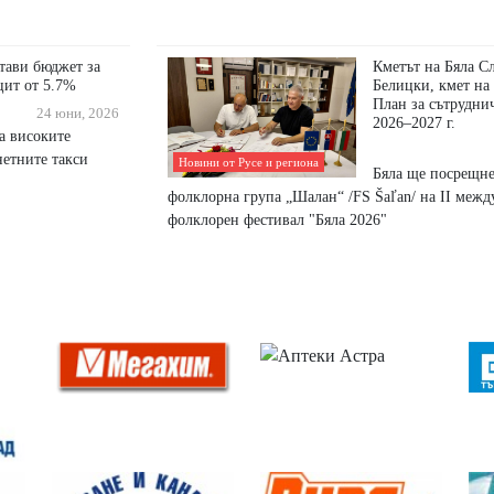
тави бюджет за
Кметът на Бяла Сл
цит от 5.7%
Белицки, кмет на
План за сътрудни
24 юни, 2026
2026–2027 г.
на високите
нетните такси
Новини от Русе и региона
Бяла ще посрещне
фолклорна група „Шалан“ /FS Šaľan/ на II меж
фолклорен фестивал "Бяла 2026"