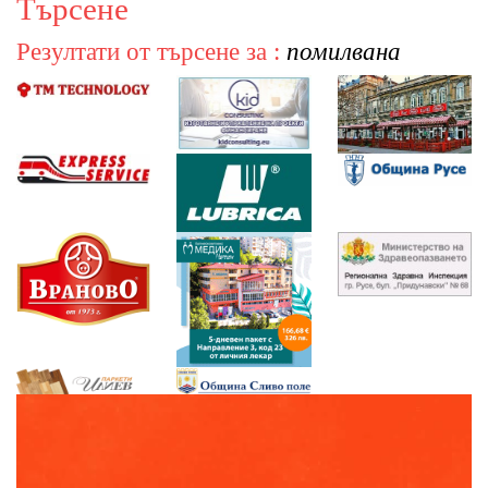
Търсене
Резултати от търсене за :
помилвана