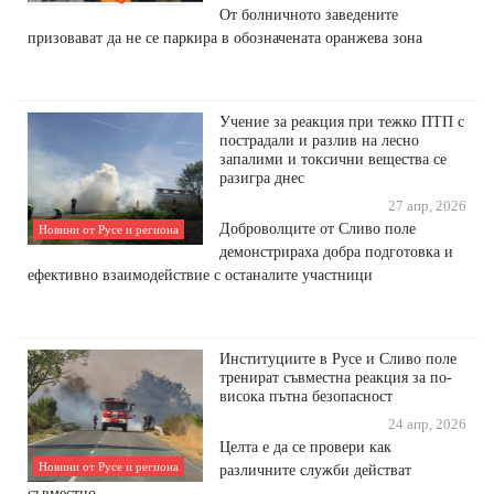
От болничното заведените
призовават да не се паркира в обозначената оранжева зона
Учение за реакция при тежко ПТП с
пострадали и разлив на лесно
запалими и токсични вещества се
разигра днес
27 апр, 2026
Доброволците от Сливо поле
Новини от Русе и региона
демонстрираха добра подготовка и
ефективно взаимодействие с останалите участници
Институциите в Русе и Сливо поле
тренират съвместна реакция за по-
висока пътна безопасност
24 апр, 2026
Целта е да се провери как
Новини от Русе и региона
различните служби действат
съвместно