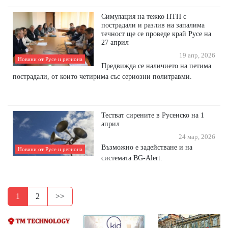
Симулация на тежко ПТП с
пострадали и разлив на запалима
течност ще се проведе край Русе на
27 април
19 апр, 2026
Новини от Русе и региона
Предвижда се наличието на петима
пострадали, от които четирима със сериозни политравми.
Тестват сирените в Русенско на 1
април
24 мар, 2026
Възможно е задействане и на
Новини от Русе и региона
системата BG-Alert.
1
2
>>