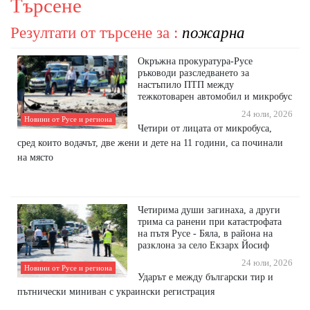
Търсене
Резултати от търсене за :
пожарна
Окръжна прокуратура-Русе
ръководи разследването за
настъпило ПТП между
тежкотоварен автомобил и микробус
24 юли, 2026
Новини от Русе и региона
Четири от лицата от микробуса,
сред които водачът, две жени и дете на 11 години, са починали
на място
Четирима души загинаха, а други
трима са ранени при катастрофата
на пътя Русе - Бяла, в района на
разклона за село Екзарх Йосиф
24 юли, 2026
Новини от Русе и региона
Ударът е между български тир и
пътнически миниван с украински регистрация