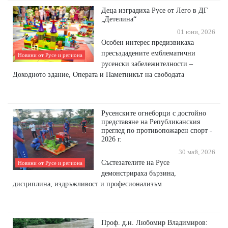
Деца изградиха Русе от Лего в ДГ
„Детелина“
01 юни, 2026
Особен интерес предизвикаха
пресъздадените емблематични
Новини от Русе и региона
русенски забележителности –
Доходното здание, Операта и Паметникът на свободата
Русенските огнеборци с достойно
представяне на Републиканския
преглед по противопожарен спорт -
2026 г.
30 май, 2026
Състезателите на Русе
Новини от Русе и региона
демонстрираха бързина,
дисциплина, издръжливост и професионализъм
Проф. д.н. Любомир Владимиров: