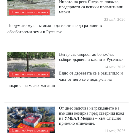
Нивото на река Янтра се покачва,
предприети са всички превантивни
мерки
Новини от Русе и региона
23 май, 2026
По думите му е възможно да се стигне до разливи в
обработваеми земи в Русенско.
Вятър със скорост до 86 км/час
събори дървета и клони в Русенско
14 май, 2026
Едно от дърветата се е разцепило и
Новини от Русе и региона
част от него се е подпряла на
покрива на малък магазин
От днес започва изграждането на
външна козирка пред северния вход
на УМБАЛ Медика – към Спешно
приемно отделение.
Новини от Русе и региона
11 май, 2026