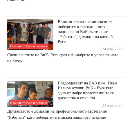
Врачани станаха комплексният
победител в тазгодишното
национално ВиК състезание
„Работяга“, домакин на което бе
Русе
Новини от Русе и региона
24 апр, 2026
Специалистите на ВиК- Русе сред най-добрите в управлението
на багер
Председателят на БАВ инж. Иван
Иванов отличи ВиК - Русе като
едно от добре представящите се
дружества в страната
Новини от Русе и региона
23 апр, 2026
Дружеството е домакин на професионалното състезание
"Работяга" като победител в миналогодишното издание