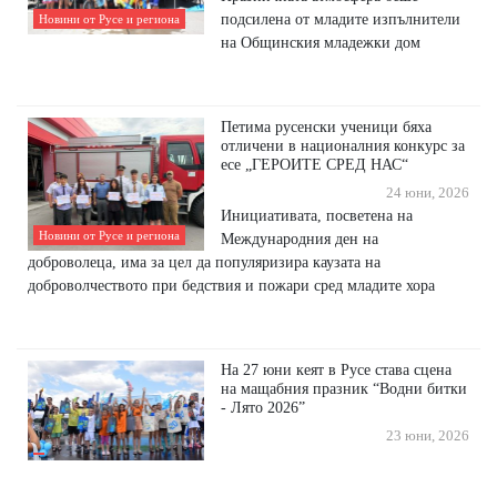
подсилена от младите изпълнители
Новини от Русе и региона
на Общинския младежки дом
Петима русенски ученици бяха
отличени в националния конкурс за
есе „ГЕРОИТЕ СРЕД НАС“
24 юни, 2026
Инициативата, посветена на
Новини от Русе и региона
Международния ден на
доброволеца, има за цел да популяризира каузата на
доброволчеството при бедствия и пожари сред младите хора
На 27 юни кеят в Русе става сцена
на мащабния празник “Водни битки
- Лято 2026”
23 юни, 2026