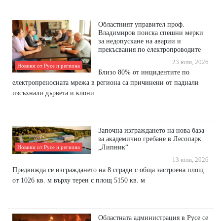
Областният управител проф.
Владимиров поиска спешни мерки
за недопускане на аварии и
прекъсвания по електропроводите
23 юли, 2026
Новини от Русе и региона
Близо 80% от инцидентите по
електропреносната мрежа в региона са причинени от паднали
изсъхнали дървета и клони
Започна изграждането на нова база
за академично гребане в Лесопарк
„Липник“
Новини от Русе и региона
13 юли, 2026
Предвижда се изграждането на 8 сгради с обща застроена площ
от 1026 кв. м върху терен с площ 5150 кв. м
Областната администрация в Русе се