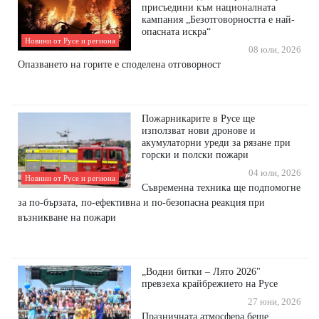
присъедини към националната
кампания „Безотговорността е най-
опасната искра“
Новини от Русе и региона
08 юли, 2026
Опазването на горите е споделена отговорност
Пожарникарите в Русе ще
използват нови дронове и
акумулаторни уреди за рязане при
горски и полски пожари
04 юли, 2026
Новини от Русе и региона
Съвременна техника ще подпомогне
за по-бързата, по-ефективна и по-безопасна реакция при
възникване на пожари
„Водни битки – Лято 2026"
превзеха крайбрежието на Русе
27 юни, 2026
Празничната атмосфера беше