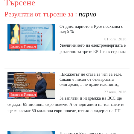
Търсене
Резултати от търсене за :
парно
От днес парното в Русе поскъпва с
над 5 %
01 юли, 2026
Увеличението на електроенергията е
Бизнес и Туризъм
различно за трите ЕРП-та в страната
,,Бюджетът не става за чеп за зеле.
Сякаш е писан от българската
олигархия, а не правителството,,
27 юни, 2026
Бизнес и Туризъм
За заплати и издръжка на ВСС ще
се дадат 65 милиона евро повече. А от вдигането на тол таксите
ще се вземат 50 милиона евро повече, изтъкна лидерът на ПП
Парното в Русе поскъпва с над