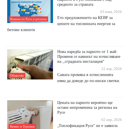
средното за страната
03 юни, 2026
Ето предложението на КЕВР за
Новини от Русе и региона
цените на топлинната енергия за
битови клиенти
Нова наредба за парното от 1 май:
Променя се начинът на изчисляване
на ,,сградната инсталация“
22 апр, 2026
Самата промяна в изчисленията
Общество
няма да доведе до по-ниски сметки.
Цената на парното вероятно ще
остане непроменена за региона на
Русе
02 апр, 2026
„Топлофикация Русе“ не е заявила
Бизнес и Туризъм